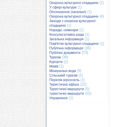
(1)
Охорона культурної спадщини
(1)
У сфері культури
(1)
Оголошення (загальні)
(4)
Охорона культурної спадщини
Заходи з охорони культурної
(1)
спадщини
(1)
Наради, семінари
(1)
Консультативна рада
(1)
Загальна інформація
(1)
Пам'ятки культурної спадщини
(36)
Публічна інформація
(73)
Публічні документи
(38)
Туризм
(1)
Курорти
(1)
Маків
(9)
Мінеральні води
(1)
Сільський туризм
(1)
Перелік агроосель
(22)
Туристична афіша
(5)
Туристичні маршрути
(32)
туристичні маршрути
(1)
Управління