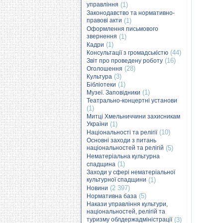
управління
(1)
Законодавство та нормативно-
правові акти
(1)
Оформлення письмового
звернення
(1)
(1)
Кадри
(44)
Консультації з громадськістю
(16)
Звіт про проведену роботу
(28)
Оголошення
(3)
Культура
(1)
Бібліотеки
(1)
Музеї. Заповідники
Театрально-концертні установи
(1)
Митці Хмельниччини захисникам
України
(1)
(10)
Національності та релігії
Основні заходи з питань
національностей та релігій
(5)
Нематеріальна культурна
(1)
спадщина
Заходи у сфері нематеріальної
культурної спадщини
(1)
(2 397)
Новини
(5)
Нормативна база
Накази управління культури,
національностей, релігій та
туризму облдержадміністрації
(3)