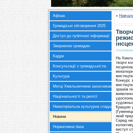
Афіша
«
Навчали
Громадські обговорення 2025
Творч
Доступ до публічної інформації
режис
інсцен
Звернення громадян
Опубліков
Кадри
На Хмельн
творчі к
Консультації з громадськістю
інсценіза
мініатюрн
мистецтва
Культура
Конкурс 
мистецтв
Митці Хмельниччини захисникам України
зразків п
виявленн
Національності та релігії
удоскона
художньо
Нематеріальна культурна спадщина
Кращою у
(Гуменец
який пред
Новини
Серед ни
колектив
Нормативна база
виступ с