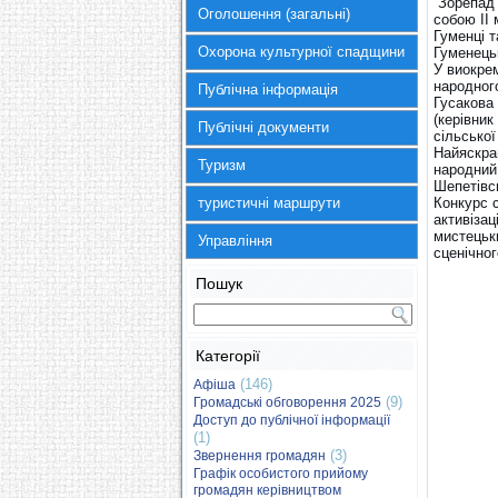
“Зорепад”
Оголошення (загальні)
собою ІІ 
Гуменці т
Охорона культурної спадщини
Гуменецьк
У виокрем
народног
Публічна інформація
Гусакова 
(керівник
Публічні документи
сільської
Найяскра
Туризм
народний
Шепетівс
туристичні маршрути
Конкурс 
активізац
мистецьки
Управління
сценічног
Пошук
Категорії
(146)
Афіша
(9)
Громадські обговорення 2025
Доступ до публічної інформації
(1)
(3)
Звернення громадян
Графік особистого прийому
громадян керівництвом