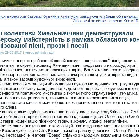
ся директори базових будинків культури, завідуючі клубами об’єднани
Сінокосні зажинки з косою Костя Г
і колективи Хмельниччини демонстрували
ерську майстерність в рамках обласного ко
ізованої пісні, прози і поезії
ано
29.05.2017
|
Автор
administrator
иччині вперше пройшов обласний конкурс інсценізованої пісні, прози та п
олективи та окремі виконавці Хмельниччини представили на розсуд журі
цію пісенних, поетичних та прозових творів. Вони являли собою заверше
і концертні номери та міні-вистави із використанням усіх жанрів та видів
, а також засобів художньої виразності.
започаткував Хмельницький обласний науково-методичний центр культури
а з метою розвитку самодіяльної художньої творчості, популяризації кр
ісенного та поетичного мистецтва різноманітного спрямування і тематики,
я талановитих режисерів, творчих колективів та окремих виконавців,
лення їх виконавської майстерності в жанрі вокального мистецтва та ми
го слова.
 конкурсному відборі визнано постановку колективу Колубаївського СБК
ька об’єднана територіальна громада) під керівництвом Олександра Слоб
ставив інсценізацію пісенного твору, виконану у жанрі театру тіней.
зки яскравих постановок та композицій також відзначилися: постановка т
у Кременчуківського СБК Красилівського району (керівник – Олена Філіпп
тудії естрадної мініатюри “Браво” спільно з народним вокальним ансамб