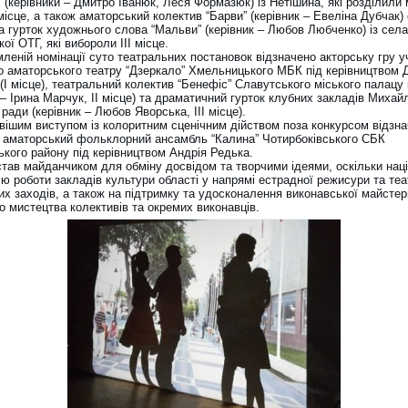
 (керівники – Дмитро Іванюк, Леся Формазюк) із Нетішина, які розділили 
місце, а також аматорський колектив “Барви” (керівник – Евеліна Дубчак)
а гурток художнього слова “Мальви” (керівник – Любов Любченко) із села
ої ОТГ, які вибороли ІІІ місце.
леній номінації суто театральних постановок відзначено акторську гру у
о аматорського театру “Дзеркало” Хмельницького МБК під керівництвом 
(І місце), театральний колектив “Бенефіс” Славутського міського палацу
 – Ірина Марчук, ІІ місце) та драматичний гурток клубних закладів Михай
 ради (керівник – Любов Яворська, ІІІ місце).
вішим виступом із колоритним сценічним дійством поза конкурсом відзн
 аматорський фольклорний ансамбль “Калина” Чотирбоківського СБК
ького району під керівництвом Андрія Редька.
став майданчиком для обміну досвідом та творчими ідеями, оскільки нац
ію роботи закладів культури області у напрямі естрадної режисури та теа
х заходів, а також на підтримку та удосконалення виконавської майстерн
о мистецтва колективів та окремих виконавців.