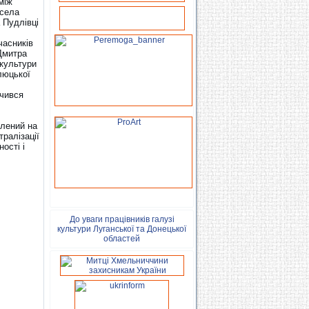
між
 села
 Пудлівці
часників
Дмитра
 культури
люцької
ачився
ілений на
тралізації
ості і
До уваги працівників галузі
культури Луганської та Донецької
областей