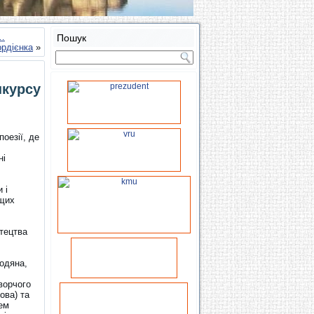
х…
Пошук
ордієнка
»
нкурсу
оезії, де
ні
 і
ащих
стецтва
одяна,
ворчого
ова) та
лем