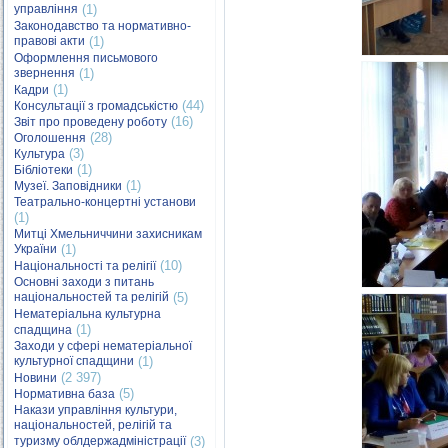
управління
(1)
Законодавство та нормативно-
правові акти
(1)
Оформлення письмового
звернення
(1)
(1)
Кадри
(44)
Консультації з громадськістю
(16)
Звіт про проведену роботу
(28)
Оголошення
(3)
Культура
(1)
Бібліотеки
(1)
Музеї. Заповідники
Театрально-концертні установи
(1)
Митці Хмельниччини захисникам
України
(1)
(10)
Національності та релігії
Основні заходи з питань
національностей та релігій
(5)
Нематеріальна культурна
(1)
спадщина
Заходи у сфері нематеріальної
культурної спадщини
(1)
(2 397)
Новини
(5)
Нормативна база
Накази управління культури,
національностей, релігій та
туризму облдержадміністрації
(3)