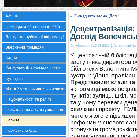
Афіша
«
Сімнадцята весна “Долі”
Громадські обговорення 2025
Децентралізація: 
Досвід Волочись
Доступ до публічної інформації
|
Опубліковано
29.05.2017
Автор
administr
Звернення громадян
У центральній бібліотец
Кадри
заступника директора о
бібліотеки Валентини М
Консультації з громадськістю
зустріч: “Децентралізація
Культура
Представники влади та
як громада може покращ
Митці Хмельниччини захисникам України
пунктів: вулиць, шкіл, м
Національності та релігії
та у чому переваги деце
реалізації проекту “ПУЛ
Нематеріальна культурна спадщина
метою якого є підвищен
Новини
реформи місцевого сам
спонукати громадськість
Нормативна база
самоврядуванні, досягн