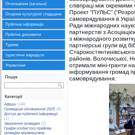
Оголошення (загальні)
співпраці між окремими 
Проект “ПУЛЬС” (“Розро
Охорона культурної спадщини
самоврядування в Україн
Публічна інформація
Ради міжнародних науко
партнерстві з Асоціаці
Публічні документи
з міжнародного розвитку
партнерські групи від бі
Туризм
Старокостянтинівського
туристичні маршрути
районів, Волочиської, Н
отримали міні-гранти н
Управління
інформування громад пр
Пошук
самоврядування.
Категорії
(146)
Афіша
(9)
Громадські обговорення 2025
Доступ до публічної інформації
(1)
(3)
Звернення громадян
Графік особистого прийому
громадян керівництвом