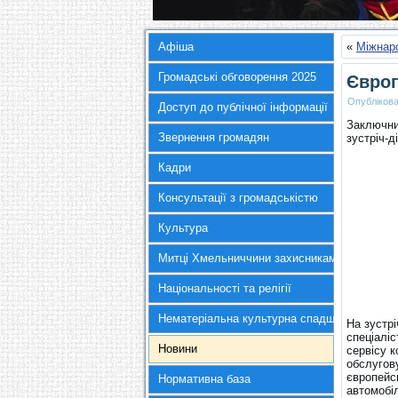
Афіша
«
Міжнаро
Громадські обговорення 2025
Європ
Опубліков
Доступ до публічної інформації
Заключни
Звернення громадян
зустріч-д
Кадри
Консультації з громадськістю
Культура
Митці Хмельниччини захисникам України
Національності та релігії
Нематеріальна культурна спадщина
На зустр
спеціаліс
Новини
сервісу 
обслугов
європейс
Нормативна база
автомобі