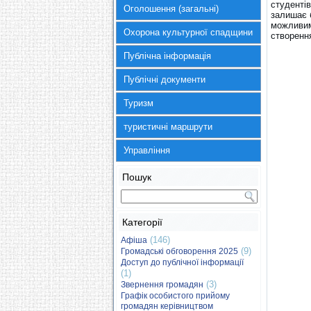
студентів
Оголошення (загальні)
залишає б
можливим
Охорона культурної спадщини
створення
Публічна інформація
Публічні документи
Туризм
туристичні маршрути
Управління
Пошук
Категорії
(146)
Афіша
(9)
Громадські обговорення 2025
Доступ до публічної інформації
(1)
(3)
Звернення громадян
Графік особистого прийому
громадян керівництвом