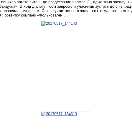
 виникло багато питань до представників компанії , адже тема заходу нік
айдужим. В ході діалогу гості запросили учасників зустрічі до співпраці
 працевлаштуванням. Фахівець читального залу ввів студентів в екскур
 і розвитку компанії «Фольксваген».