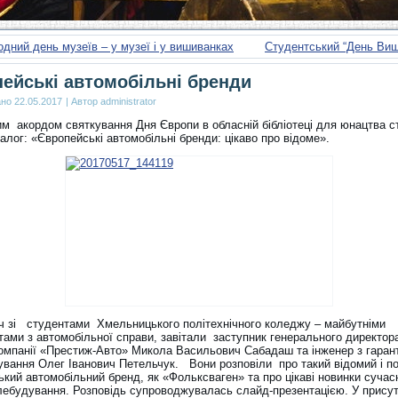
дний день музеїв – у музеї і у вишиванках
Студентський “День Виш
ейські автомобільні бренди
ано
22.05.2017
|
Автор
administrator
м акордом святкування Дня Європи в обласній бібліотеці для юнацтва с
іалог: «Європейські автомобільні бренди: цікаво про відоме».
іч зі студентами Хмельницького політехнічного коледжу – майбутніми
тами з автомобільної справи, завітали заступник генерального директор
компанії «Престиж-Авто» Микола Васильович Сабадаш та інженер з гарант
ування Олег Іванович Петельчук. Вони розповіли про такий відомий і п
ький автомобільний бренд, як «Фольксваген» та про цікаві новинки сучас
лебудування. Розповідь супроводжувалась слайд-презентацією. У присут