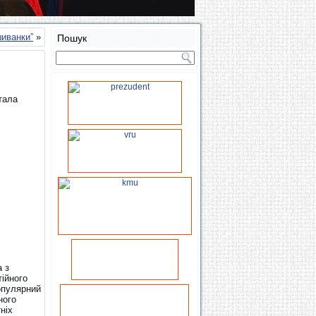
иванки”
»
Пошук
тала
а з
ійного
опулярний
ного
ніх