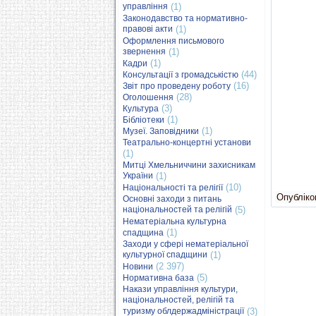
управління
(1)
Законодавство та нормативно-
правові акти
(1)
Оформлення письмового
звернення
(1)
(1)
Кадри
(44)
Консультації з громадськістю
(16)
Звіт про проведену роботу
(28)
Оголошення
(3)
Культура
(1)
Бібліотеки
(1)
Музеї. Заповідники
Театрально-концертні установи
(1)
Митці Хмельниччини захисникам
України
(1)
(10)
Національності та релігії
Опубліков
Основні заходи з питань
національностей та релігій
(5)
Нематеріальна культурна
(1)
спадщина
Заходи у сфері нематеріальної
культурної спадщини
(1)
(2 397)
Новини
(5)
Нормативна база
Накази управління культури,
національностей, релігій та
туризму облдержадміністрації
(3)