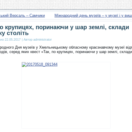
ський Версаль – Самчики
Міжнародний день музеїв – у музеї і у ви
по крупицях, поринаючи у шар землі, склади
ку століть
ано
22.05.2017
|
Автор
administrator
родного Дня музеїв у Хмельницькому обласному краєзнавчому музеї від
одів, серед яких квест «Так, по крупицях, поринаючи у шар землі, склад