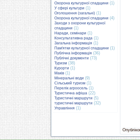
(1)
Охорона культурної спадщини
(1)
У сфері культури
(1)
Оголошення (загальні)
(4)
Охорона культурної спадщини
Заходи з охорони культурної
(1)
спадщини
(1)
Наради, семінари
(1)
Консультативна рада
(1)
Загальна інформація
(1)
Пам'ятки культурної спадщини
(36)
Публічна інформація
(73)
Публічні документи
(38)
Туризм
(1)
Курорти
(1)
Маків
(9)
Мінеральні води
(1)
Сільський туризм
(1)
Перелік агроосель
(22)
Туристична афіша
(5)
Туристичні маршрути
(32)
туристичні маршрути
(1)
Управління
Опубліков