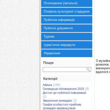
Оголошення (загальні)
Охорона культурної спадщини
Публічна інформація
Публічні документи
Туризм
туристичні маршрути
Управління
З музейн
Пошук
розкопок
виконуючи
вдалося 
Категорії
(146)
Афіша
(9)
Громадські обговорення 2025
Доступ до публічної інформації
(1)
(3)
Звернення громадян
Графік особистого прийому
громадян керівництвом