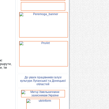
ас
аршрути,
и, їм
До уваги працівників галузі
культури Луганської та Донецької
областей