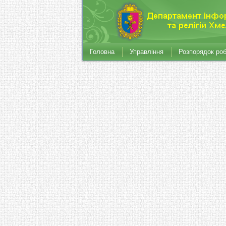
Головна
Управління
Розпорядок ро