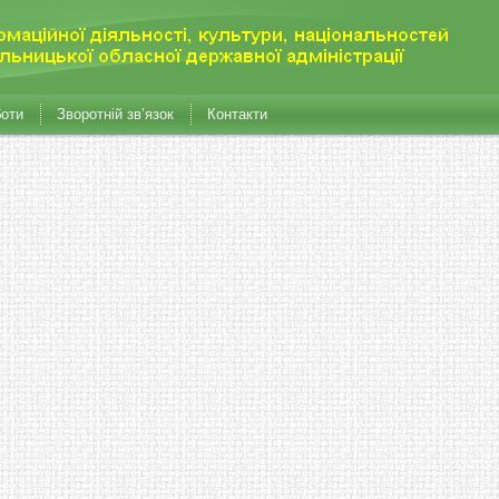
боти
Зворотній зв’язок
Контакти