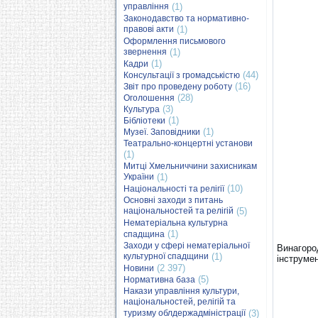
управління
(1)
Законодавство та нормативно-
правові акти
(1)
Оформлення письмового
звернення
(1)
(1)
Кадри
(44)
Консультації з громадськістю
(16)
Звіт про проведену роботу
(28)
Оголошення
(3)
Культура
(1)
Бібліотеки
(1)
Музеї. Заповідники
Театрально-концертні установи
(1)
Митці Хмельниччини захисникам
України
(1)
(10)
Національності та релігії
Основні заходи з питань
національностей та релігій
(5)
Нематеріальна культурна
(1)
спадщина
Заходи у сфері нематеріальної
Винагород
культурної спадщини
(1)
інструмен
(2 397)
Новини
(5)
Нормативна база
Накази управління культури,
національностей, релігій та
туризму облдержадміністрації
(3)