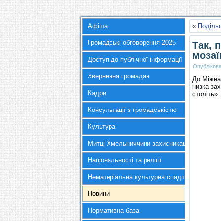
Афіша
«
Поділь
Громадські обговорення 2025
Так, 
мозаї
Доступ до публічної інформації
Опубліков
Звернення громадян
До Міжна
низка зах
Кадри
століть».
Консультації з громадськістю
Культура
Митці Хмельниччини захисникам України
Національності та релігії
Нематеріальна культурна спадщина
Новини
Нормативна база