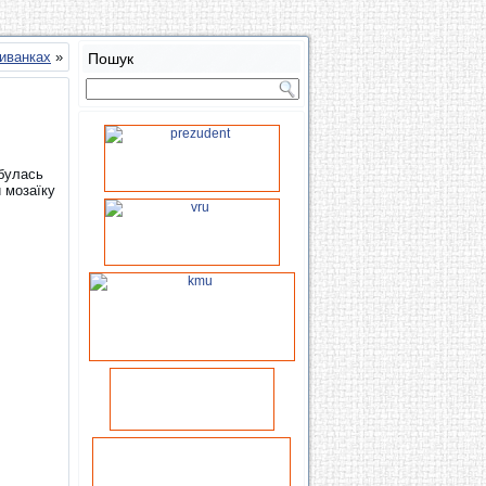
шиванках
»
Пошук
булась
и мозаїку