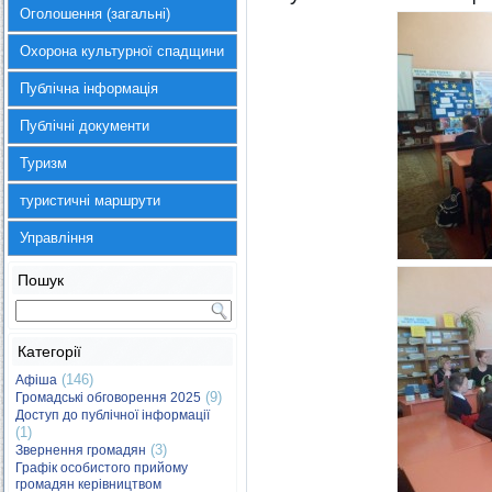
Оголошення (загальні)
Охорона культурної спадщини
Публічна інформація
Публічні документи
Туризм
туристичні маршрути
Управління
Пошук
Категорії
(146)
Афіша
(9)
Громадські обговорення 2025
Доступ до публічної інформації
(1)
(3)
Звернення громадян
Графік особистого прийому
громадян керівництвом