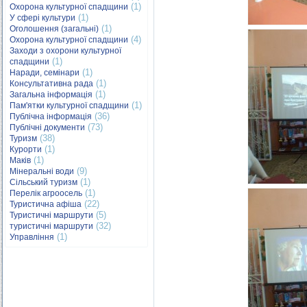
(1)
Охорона культурної спадщини
(1)
У сфері культури
(1)
Оголошення (загальні)
(4)
Охорона культурної спадщини
Заходи з охорони культурної
(1)
спадщини
(1)
Наради, семінари
(1)
Консультативна рада
(1)
Загальна інформація
(1)
Пам'ятки культурної спадщини
(36)
Публічна інформація
(73)
Публічні документи
(38)
Туризм
(1)
Курорти
(1)
Маків
(9)
Мінеральні води
(1)
Сільський туризм
(1)
Перелік агроосель
(22)
Туристична афіша
(5)
Туристичні маршрути
(32)
туристичні маршрути
(1)
Управління