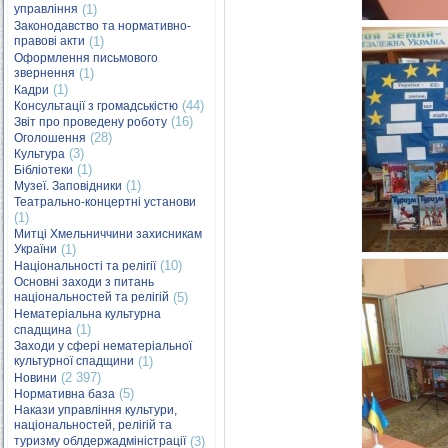
управління
(1)
Законодавство та нормативно-
правові акти
(1)
Оформлення письмового
звернення
(1)
(1)
Кадри
(44)
Консультації з громадськістю
(16)
Звіт про проведену роботу
(28)
Оголошення
(3)
Культура
(1)
Бібліотеки
(1)
Музеї. Заповідники
Театрально-концертні установи
(1)
Митці Хмельниччини захисникам
України
(1)
(10)
Національності та релігії
Основні заходи з питань
національностей та релігій
(5)
Нематеріальна культурна
(1)
спадщина
Заходи у сфері нематеріальної
культурної спадщини
(1)
(2 397)
Новини
(5)
Нормативна база
Накази управління культури,
національностей, релігій та
туризму облдержадміністрації
(3)