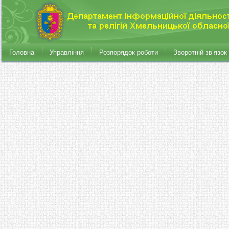
Головна
Управління
Розпорядок роботи
Зворотній зв’язок