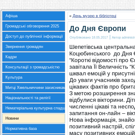
Афіша
«
День музею в бібліотеці
Громадські обговорення 2025
До Дня Європи
Доступ до публічної інформації
|
Опубліковано
18.05.2017
Автор
administr
Шепетівська центральна 
Звернення громадян
Коцюбинського до Дня 
Кадри
“Короткі відомості про 
завітала Її Величність 
Консультації з громадськістю
шквал емоцій у присутні
Культура
До уваги учасників зах
цікавих фактів про брит
Митці Хмельниччини захисникам України
З метою розширення знан
Національності та релігії
відбулися вікторини. Ді
численні цікаві та несп
Нематеріальна культурна спадщина
запитання он-лайн – в
Новини
Нова інформація, знайо
позитивний настрій, сп
Нормативна база
масу позитивних емоцій