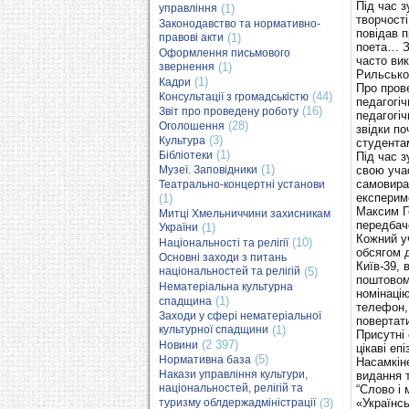
Під час з
управління
(1)
творчост
Законодавство та нормативно-
повідав п
правові акти
(1)
поета… Зг
Оформлення письмового
часто ви
звернення
(1)
Рильсько
(1)
Кадри
Про пров
(44)
Консультації з громадськістю
педагогіч
(16)
Звіт про проведену роботу
педагогіч
(28)
Оголошення
звідки по
(3)
Культура
студента
(1)
Бібліотеки
Під час з
(1)
Музеї. Заповідники
свою учас
самовираз
Театрально-концертні установи
експерим
(1)
Максим Г
Митці Хмельниччини захисникам
передбаче
України
(1)
Кожний у
(10)
Національності та релігії
обсягом д
Основні заходи з питань
Київ-39, 
національностей та релігій
(5)
поштовом
Нематеріальна культурна
номінацію
(1)
спадщина
телефон, 
Заходи у сфері нематеріальної
повертат
культурної спадщини
(1)
Присутні 
(2 397)
Новини
цікаві еп
(5)
Нормативна база
Насамкін
Накази управління культури,
видання 
національностей, релігій та
“Слово і 
туризму облдержадміністрації
(3)
«Українсь