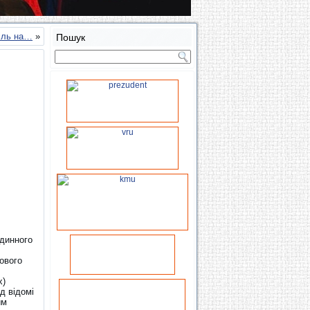
піль на…
»
Пошук
одинного
ового
х)
д відомі
им