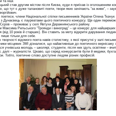
 та інші.
ький став другим містом після Києва, куди я приїхав із оголошенням ко
, що тут є дуже талановиті поети, твори яких зачіпають “за живе”, – за
еоргійович.
, поетеси, члени Національної спілки письменників України Олена Ткачук
 з Дунаєвець є лауреатами цього поетичного конкурсу. Ще один перемож
 Сєров – проживає у селі Явтухи Деражнянського району.
и Максима Рильського “Троянди і виноград” – це конкурс для найширших
 (від 10 років й старших). Він ставить за мету відкрити дарування людин
 пише тільки для себе.
 творчості відомого поета навів статистику, з якої присутні у залі письм
ики місцевих ЗМІ дізналися, що найактивніше до поетичного вернісажу з
я учнівська молодь – школярі, студенти, після них ідуть освітяни – вчит
, далі – журналісти. Цікаво, що серед конкурсантів були й медики, бухг
ори. Тобто, поетичне слово доступне людям різних професій.