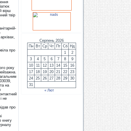
ження
батюк
й вірш
чний твір
нітарній-
р
 архівах,
Серпень 2026
Пн
Вт
Ср
Чт
Пт
Сб
Нд
овіла про
1
2
3
4
5
6
7
8
9
10
11
12
13
14
15
16
ого року
17
18
19
20
21
22
23
пейзажна.
загальним
24
25
26
27
28
29
30
03039,
31
та на
и
« Лют
контактний
і не
відав про
і
ю книгу
журналу