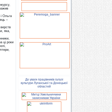
нкурсу,
уважив
 і Ольга
ець –
 верств
и, яка,
енники,
а ці роки
елі,
алтери,
До уваги працівників галузі
культури Луганської та Донецької
областей