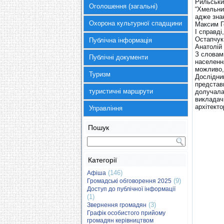
Рильський
Оголошення (загальні)
“Хмельниц
адже знаю
Охорона культурної спадщини
Максим Г
І справді
Остапчук
Публічна інформація
Анатолій
З словам
Публічні документи
населення
можливо,
Туризм
Дослідник
представн
туристичні маршрути
долучалас
викладачі
архітект
Управління
Пошук
Категорії
(146)
Афіша
(9)
Громадські обговорення 2025
Доступ до публічної інформації
(1)
(3)
Звернення громадян
Графік особистого прийому
громадян керівництвом