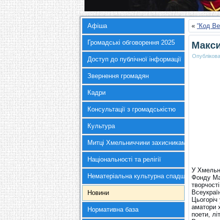
Афіша
«
“Код Ве
Громадські обговорення 2025
Макси
Опубліков
Доступ до публічної інформації
Звернення громадян
Кадри
Консультації з громадськістю
Культура
Митці Хмельниччини захисникам України
Національності та релігії
У Хмельн
Нематеріальна культурна спадщина
Фонду Ма
творчості
Всеукраїн
Новини
Цьогоріч 
аматори 
Нормативна база
поети, лі