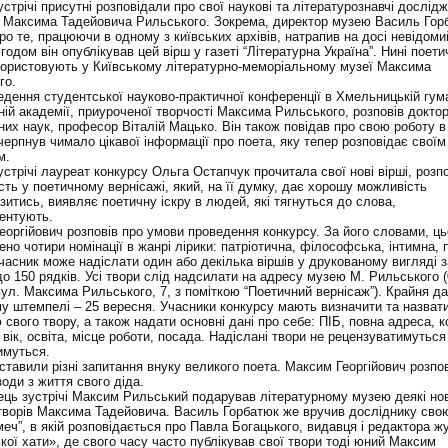
устрічі присутні розповідали про свої наукові та літературознавчі дослід
і Максима Тадейовича Рильського. Зокрема, директор музею Василь Гор
ро те, працюючи в одному з київських архівів, натрапив на досі невідоми
одом він опублікував цей вірш у газеті “Літературна Україна”. Нині поети
користовують у Київському літературно-меморіальному музеї Максима
го.
едення студентської науково-практичної конференції в Хмельницькій гума
ній академії, приуроченої творчості Максима Рильського, розповів докто
них наук, професор Віталій Мацько. Він також повідав про свою роботу в
черпнув чимало цікавої інформації про поета, яку тепер розповідає своїм
м.
устрічі лауреат конкурсу Ольга Остапчук прочитала свої нові вірші, розп
ть у поетичному вернісажі, який, на її думку, дає хорошу можливість
итись, виявляє поетичну іскру в людей, які тягнуться до слова,
ентують.
еоргійович розповів про умови проведення конкурсу. За його словами, ць
но чотири номінації в жанрі лірики: патріотична, філософська, інтимна, 
часник може надіслати один або декілька віршів у друкованому вигляді 
о 150 рядків. Усі твори слід надсилати на адресу музею М. Рильського (
вул. Максима Рильського, 7, з поміткою “Поетичний вернісаж”). Крайня да
у штемпелі – 25 вересня. Учасники конкурсу мають визначити та назват
 свого твору, а також надати основні дані про себе: ПІБ, повна адреса, 
вік, освіта, місце роботи, посада. Надіслані твори не рецензуватимуться 
имуться.
ставили різні запитання внуку великого поета. Максим Георгійович розпо
ізоди з життя свого діда.
ець зустрічі Максим Рильський подарував літературному музею деякі нов
творів Максима Тадейовича. Василь Горбатюк же вручив досліднику сво
меч”, в якій розповідається про Павла Богацького, видавця і редактора 
кої хати», де свого часу часто публікував свої твори тоді юний Максим