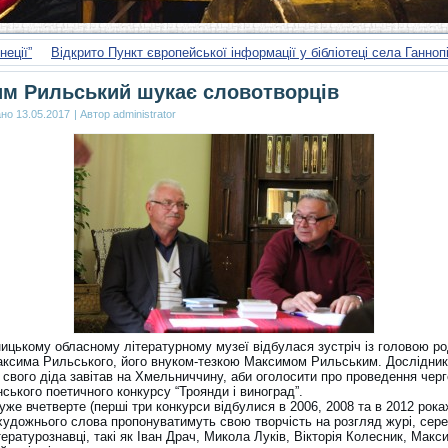
неції”
Відкрито Пункт європейської інформації у бібліотеці села Ганно
м Рильський шукає словотворців
ано
13.05.2017
|
Автор
administrator
ицькому обласному літературному музеї відбулася зустріч із головою р
ксима Рильського, його внуком-тезкою Максимом Рильським. Дослідник
 свого діда завітав на Хмельниччину, аби оголосити про проведення черг
ського поетичного конкурсу “Троянди і виноград”.
уже вчетверте (перші три конкурси відбулися в 2006, 2008 та в 2012 рока
художнього слова пропонуватимуть свою творчість на розгляд журі, сере
тературознавці, такі як Іван Драч, Микола Луків, Вікторія Колесник, Макс