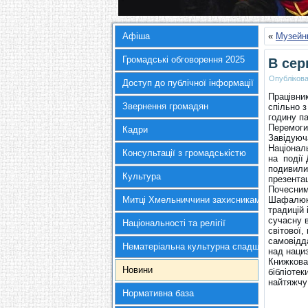
Афіша
«
Музейн
Громадські обговорення 2025
В сер
Опубліков
Доступ до публічної інформації
Працівник
Звернення громадян
спільно 
годину па
Перемоги 
Кадри
Завідуюч
Націонал
Консультації з громадськістю
на події 
подивилис
Культура
презента
Почесним
Митці Хмельниччини захисникам України
Шафалюк,
традицій 
сучасну в
Національності та релігії
світової,
самовідда
Нематеріальна культурна спадщина
над наци
Книжкова
Новини
бібліотек
найтяжчу 
Нормативна база