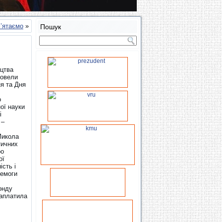
’ятаємо
»
Пошук
ацтва
ровели
ня та Дня
о
ої науки
і
 –
Микола
тичних
ро
ої
ість і
ремоги
онду
заплатила