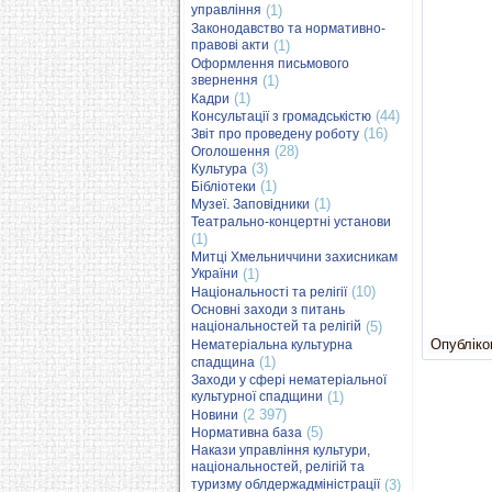
управління
(1)
Законодавство та нормативно-
правові акти
(1)
Оформлення письмового
звернення
(1)
(1)
Кадри
(44)
Консультації з громадськістю
(16)
Звіт про проведену роботу
(28)
Оголошення
(3)
Культура
(1)
Бібліотеки
(1)
Музеї. Заповідники
Театрально-концертні установи
(1)
Митці Хмельниччини захисникам
України
(1)
(10)
Національності та релігії
Основні заходи з питань
національностей та релігій
(5)
Опубліков
Нематеріальна культурна
(1)
спадщина
Заходи у сфері нематеріальної
культурної спадщини
(1)
(2 397)
Новини
(5)
Нормативна база
Накази управління культури,
національностей, релігій та
туризму облдержадміністрації
(3)