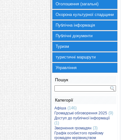
Оголошення (загальні)
Охорона культурної спадщини
Публічна інформація
Публічні документи
Туризм
туристичні маршрути
Управління
Пошук
Категорії
(146)
Афіша
(9)
Громадські обговорення 2025
Доступ до публічної інформації
(1)
(3)
Звернення громадян
Графік особистого прийому
громадян керівництвом