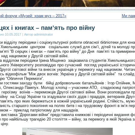
ий форум «Музей: храм муз – 2017»
Ми пам
цях і книгах – пам’ять про війну
ано
10.05.2017
|
Автор
administrator
и відділу періодики і соціокультурної роботи обласної бібліотеки для юн
з Хмельницьким центром соціальних служб для сім’ї, дітей та молоді п
м’яті “В серцях і книгах – пам’ять про війну” до Дня пам’яті та примирен
над нацизмом у Другій світовій війні.
а відділом періодики Ірина Міщенко зацікавила студентів Хмельницьког
ьного Університету розповіддю про сучасний погляд української історичн
Другої світової війни та внесок українців у перемогу над нацизмом. Читач
ь відеофільм “Між двох вогнів: Україна у Другій світовій війні” та слайд
цію “Обличчя Перемоги”.
и гостями заходу були бійці добровольчих батальйонів : Ігор Олійник, 
 Олександр Пампух. Молоді хлопці – учасники АТО, спадкоємці патріо
і героїзму воїнів – переможців Другої світової війни. Вони розповідали п
ійну на Сході України та згадували своїх дідів і прадідів, ветеранів Друг
 пам’ять про яких бережеться в кожній український родині. Стійкість, мужн
ність старшого покоління на полях битв і на трудовому фронті в ім’я пе
змом – приклад патріотизму для нащадків.
 виставка “Дорогами війни” представила книжкові і періодичні видання ф
и про найбільшу трагедію 20 століття – війну, за перемогу в якій Україна 
ціну.