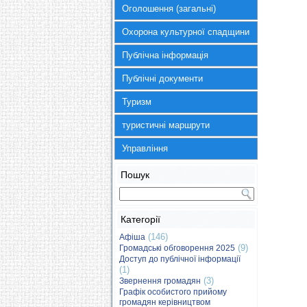
Оголошення (загальні)
Охорона культурної спадщини
Публічна інформація
Публічні документи
Туризм
туристичні маршрути
Управління
Пошук
Категорії
(146)
Афіша
(9)
Громадські обговорення 2025
Доступ до публічної інформації
(1)
(3)
Звернення громадян
Графік особистого прийому
громадян керівництвом