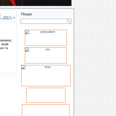
…
Пошук
– 2017»
»
 вважає,
 який
ня та