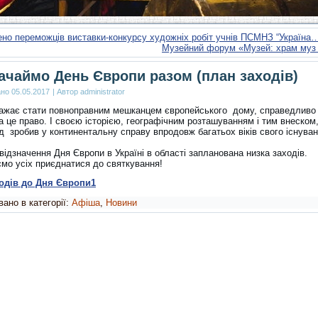
но переможців виставки-конкурсу художніх робіт учнів ПСМНЗ “Україна
Музейний форум «Музей: храм муз 
ачаймо День Європи разом (план заходів)
ано
05.05.2017
|
Автор
administrator
бажає стати повноправним мешканцем європейського дому, справедливо
 це право. І своєю історією, географічним розташуванням і тим внеском,
д зробив у континентальну справу впродовж багатьох віків свого існуван
.
відзначення Дня Європи в Україні в області запланована низка заходів.
мо усіх приєднатися до святкування!
одів до Дня Європи1
ано в категорії:
Афіша
,
Новини