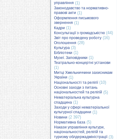
управління
(1)
Законодавство та нормативно-
правові акти
(1)
Оформлення письмового
звернення
(1)
(1)
Кадри
(44)
Консультації з громадськістю
(16)
Звіт про проведену роботу
(28)
Оголошення
(3)
Культура
(1)
Бібліотеки
(1)
Музеї. Заповідники
Театрально-концертні установи
(1)
Митці Хмельниччини захисникам
України
(1)
(10)
Національності та релігії
Основні заходи з питань
національностей та релігій
(5)
Нематеріальна культурна
(1)
спадщина
Заходи у сфері нематеріальної
культурної спадщини
(1)
(2 397)
Новини
(5)
Нормативна база
Накази управління культури,
національностей, релігій та
туризму облдержадміністрації
(3)