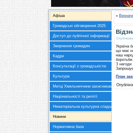
Афіша
«
Визначе
Громадські обговорення 2025
Відзн
Доступ до публічної інформації
Опубліков
Звернення громадян
Україна 
що має на
наш наро
Кадри
боротьби
З нагоди 
Консультації з громадськістю
Запрошує
Культура
План зах
Опубліков
Митці Хмельниччини захисникам України
Національності та релігії
Нематеріальна культурна спадщина
Новини
Нормативна база