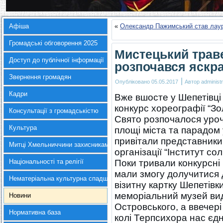
Афіша
«
Олександр Пажимський став лауре
Громадські обговорення 2025
Мистецький трав
Доступ до публічної інформації
розпочався яскр
Звернення громадян
|
Опубліковано
05.05.2017
Автор
administr
Кадри
Вже вшосте у Шепетівці
конкурс хореографії “Зо
Консультації з громадськістю
Свято розпочалося уроч
Культура
площі міста та парадом 
привітали представники 
Митці Хмельниччини захисникам України
організації “Інститут со
Національності та релігії
Поки тривали конкурсні
мали змогу долучитися д
Нематеріальна культурна спадщина
візитну картку Шепетівк
меморіальний музей ви
Новини
Островського, а ввечері
Нормативна база
колі Терпсихора нас єдн