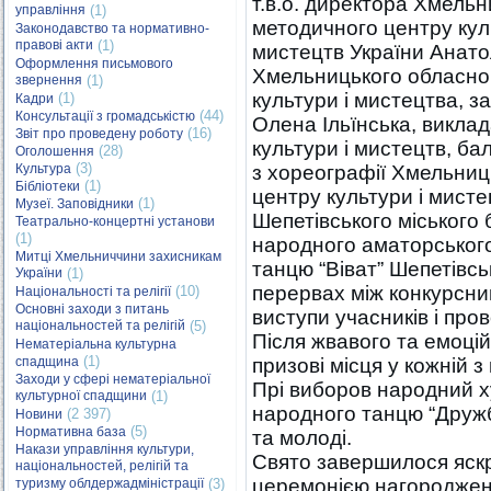
т.в.о. директора Хмель
управління
(1)
методичного центру кул
Законодавство та нормативно-
правові акти
(1)
мистецтв України Анато
Оформлення письмового
Хмельницького обласно
звернення
(1)
культури і мистецтва, з
(1)
Кадри
(44)
Консультації з громадськістю
Олена Ільїнська, викла
(16)
Звіт про проведену роботу
культури і мистецтв, ба
(28)
Оголошення
(3)
Культура
з хореографії Хмельниц
(1)
Бібліотеки
центру культури і мист
(1)
Музеї. Заповідники
Шепетівського міського 
Театрально-концертні установи
(1)
народного аматорськог
Митці Хмельниччини захисникам
танцю “Віват” Шепетівсь
України
(1)
перервах між конкурсни
(10)
Національності та релігії
Основні заходи з питань
виступи учасників і про
національностей та релігій
(5)
Після жвавого та емоці
Нематеріальна культурна
(1)
спадщина
призові місця у кожній з
Заходи у сфері нематеріальної
Прі виборов народний х
культурної спадщини
(1)
народного танцю “Дружб
(2 397)
Новини
(5)
Нормативна база
та молоді.
Накази управління культури,
Свято завершилося яск
національностей, релігій та
церемонією нагороджен
туризму облдержадміністрації
(3)