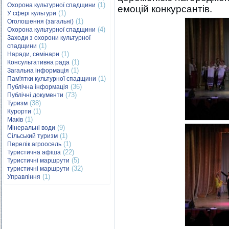
(1)
Охорона культурної спадщини
емоцій конкурсантів.
(1)
У сфері культури
(1)
Оголошення (загальні)
(4)
Охорона культурної спадщини
Заходи з охорони культурної
(1)
спадщини
(1)
Наради, семінари
(1)
Консультативна рада
(1)
Загальна інформація
(1)
Пам'ятки культурної спадщини
(36)
Публічна інформація
(73)
Публічні документи
(38)
Туризм
(1)
Курорти
(1)
Маків
(9)
Мінеральні води
(1)
Сільський туризм
(1)
Перелік агроосель
(22)
Туристична афіша
(5)
Туристичні маршрути
(32)
туристичні маршрути
(1)
Управління