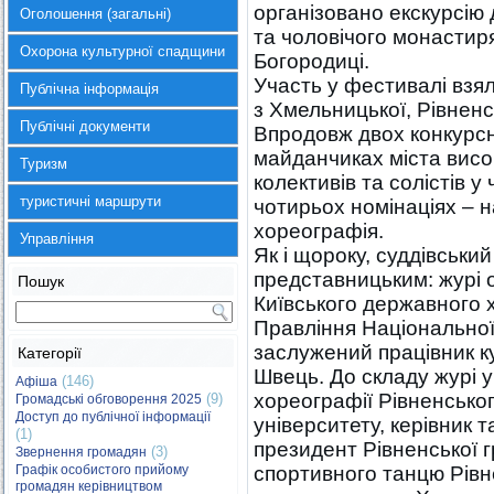
організовано екскурсію 
Оголошення (загальні)
та чоловічого монастир
Охорона культурної спадщини
Богородиці.
Участь у фестивалі взяли
Публічна інформація
з Хмельницької, Рівнен
Публічні документи
Впродовж двох конкурсн
майданчиках міста висо
Туризм
колективів та солістів у
туристичні маршрути
чотирьох номінаціях – н
хореографія.
Управління
Як і щороку, суддівськи
представницьким: журі 
Пошук
Київського державного 
Правління Національної 
заслужений працівник к
Категорії
Швець. До складу журі 
(146)
Афіша
хореографії Рівненсько
(9)
Громадські обговорення 2025
Доступ до публічної інформації
університету, керівник 
(1)
президент Рівненської г
(3)
Звернення громадян
Графік особистого прийому
спортивного танцю Рівн
громадян керівництвом