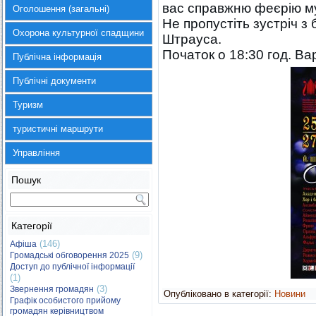
вас справжню феєрію му
Оголошення (загальні)
Не пропустіть зустріч 
Охорона культурної спадщини
Штрауса.
Початок о 18:30 год. Вар
Публічна інформація
Публічні документи
Туризм
туристичні маршрути
Управління
Пошук
Категорії
(146)
Афіша
(9)
Громадські обговорення 2025
Доступ до публічної інформації
(1)
(3)
Звернення громадян
Опубліковано в категорії:
Новини
Графік особистого прийому
громадян керівництвом