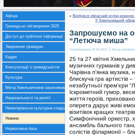
Афіша
«
Відбувся обласний огляд-конкурс
У Хмельницькій облас
Громадські обговорення 2025
Запрошуємо на о
Доступ до публічної інформації
“Летюча миша”
Звернення громадян
|
Опубліковано
25.04.2017
Автор
administr
Кадри
25 та 27 квітня Хмельн
музичних гурманів у ди
Консультації з громадськістю
Чарівна п’янка музика,
Культура
блискуча гра артистів – 
незабутньої прем’єри “
Митці Хмельниччини захисникам України
Іскрометний гумор, весел
Національності та релігії
життя героїв, приховано
оперета дарує живі емо
Нематеріальна культурна спадщина
візитівок кращих театрів 
Симфонічний оркестр, х
Новини
ансамбль бального танц
Нормативна база
солістів філармонії – б