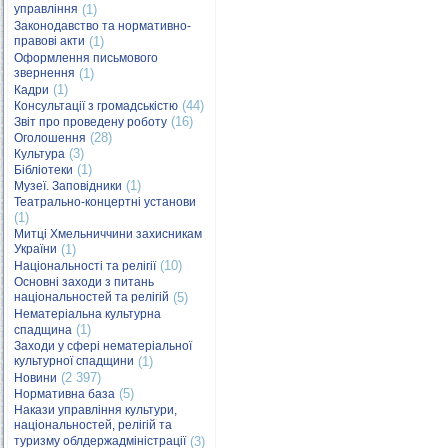
управління
(1)
Законодавство та нормативно-
правові акти
(1)
Оформлення письмового
звернення
(1)
(1)
Кадри
(44)
Консультації з громадськістю
(16)
Звіт про проведену роботу
(28)
Оголошення
(3)
Культура
(1)
Бібліотеки
(1)
Музеї. Заповідники
Театрально-концертні установи
(1)
Митці Хмельниччини захисникам
України
(1)
(10)
Національності та релігії
Основні заходи з питань
національностей та релігій
(5)
Нематеріальна культурна
(1)
спадщина
Заходи у сфері нематеріальної
культурної спадщини
(1)
(2 397)
Новини
(5)
Нормативна база
Накази управління культури,
національностей, релігій та
туризму облдержадміністрації
(3)