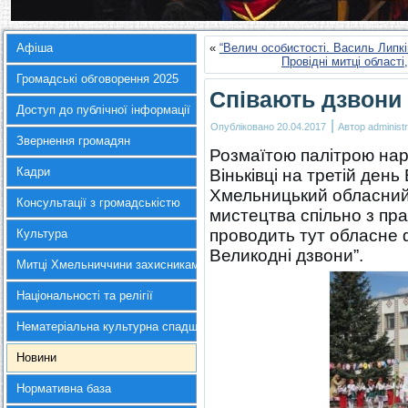
Афіша
«
“Велич особистості. Василь Липкі
Провідні митці област
Громадські обговорення 2025
Співають дзвони
Доступ до публічної інформації
|
Опубліковано
20.04.2017
Автор
administr
Звернення громадян
Розмаїтою палітрою нар
Кадри
Віньківці на третій день
Хмельницький обласний 
Консультації з громадськістю
мистецтва спільно з пр
проводить тут обласне 
Культура
Великодні дзвони”.
Митці Хмельниччини захисникам України
Національності та релігії
Нематеріальна культурна спадщина
Новини
Нормативна база