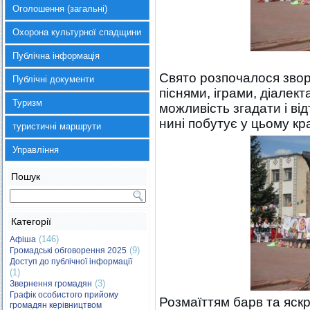
Оголошення (загальні)
Охорона культурної спадщини
Публічна інформація
Свято розпочалося зво
Публічні документи
піснями, іграми, діалек
Туризм
можливість згадати і ві
нині побутує у цьому кра
туристичні маршрути
Управління
Пошук
Категорії
(146)
Афіша
(9)
Громадські обговорення 2025
Доступ до публічної інформації
(1)
(3)
Звернення громадян
Графік особистого прийому
Розмаїттям барв та яскр
громадян керівництвом