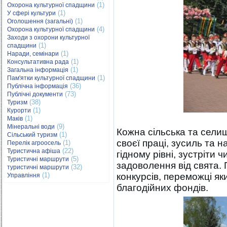
(1)
Охорона культурної спадщини
(1)
У сфері культури
(1)
Оголошення (загальні)
(4)
Охорона культурної спадщини
Заходи з охорони культурної
(1)
спадщини
(1)
Наради, семінари
(1)
Консультативна рада
(1)
Загальна інформація
(1)
Пам'ятки культурної спадщини
(36)
Публічна інформація
(73)
Публічні документи
(38)
Туризм
(1)
Курорти
(1)
Маків
(9)
Мінеральні води
Кожна сільська та сели
(1)
Сільський туризм
своєї праці, зусиль та 
(1)
Перелік агроосель
(22)
Туристична афіша
гідному рівні, зустріти
(5)
Туристичні маршрути
задоволення від свята. 
(32)
туристичні маршрути
(1)
конкурсів, переможці як
Управління
благодійних фондів.