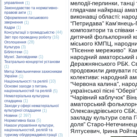
мелодії-перлинки, танці 
управління
(1)
Законодавство та нормативно-
глядачам найкращі амато
правові акти
(1)
виконавці області: наро
Оформлення письмового
звернення
(1)
“Петридава” Кам’янець-
(1)
Кадри
композитори та співаки 
(44)
Консультації з громадськістю
дитячий фольклорний к
(16)
Звіт про проведену роботу
(28)
Оголошення
міського КМПЦ, народний
(3)
Культура
“Пісенне мереживо” Кам
(1)
Бібліотеки
народний аматорський 
(1)
Музеї. Заповідники
Театрально-концертні установи
Деражнянського РБК. 
(1)
продовжили дивувати гос
Митці Хмельниччини захисникам
України
(1)
колективи: народний ама
(10)
Національності та релігії
“Червона калина”, нар
Основні заходи з питань
української пісні “Обер
національностей та релігій
(5)
Нематеріальна культурна
“Чарівний каблучок” Ві
(1)
спадщина
аматорський фольклорн
Заходи у сфері нематеріальної
Олександрівського СБК,
культурної спадщини
(1)
(2 397)
Новини
закладу культури села 
(5)
Нормативна база
доля” Старо-Нетечинець
Накази управління культури,
національностей, релігій та
Ялтусевич, Ірина Ройта
туризму облдержадміністрації
(3)