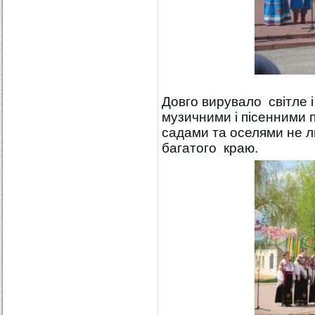
Довго вирувало світле і
музичними і пісенними
садами та оселями не л
багатого краю.