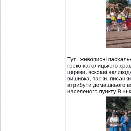
Тут і живописні пасхаль
греко-католицького хра
церкви, яскраві великод
вишивка, паски, писанки,
атрибути домашнього вж
населеного пункту Вінь