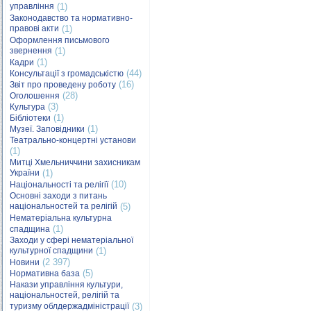
управління
(1)
Законодавство та нормативно-
правові акти
(1)
Оформлення письмового
звернення
(1)
(1)
Кадри
(44)
Консультації з громадськістю
(16)
Звіт про проведену роботу
(28)
Оголошення
(3)
Культура
(1)
Бібліотеки
(1)
Музеї. Заповідники
Театрально-концертні установи
(1)
Митці Хмельниччини захисникам
України
(1)
(10)
Національності та релігії
Основні заходи з питань
національностей та релігій
(5)
Нематеріальна культурна
(1)
спадщина
Заходи у сфері нематеріальної
культурної спадщини
(1)
(2 397)
Новини
(5)
Нормативна база
Накази управління культури,
національностей, релігій та
туризму облдержадміністрації
(3)