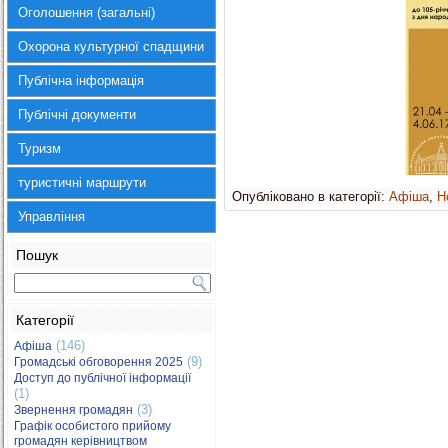
Оголошення (загальні)
Охорона культурної спадщини
Публічна інформація
Публічні документи
Туризм
туристичні маршрути
Опубліковано в категорії:
Афіша
,
Н
Управління
Пошук
Категорії
(146)
Афіша
(9)
Громадські обговорення 2025
Доступ до публічної інформації
(1)
(3)
Звернення громадян
Графік особистого прийому
громадян керівництвом