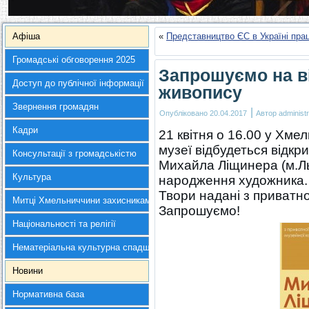
Афіша
«
Представництво ЄС в Україні пра
Громадські обговорення 2025
Запрошуємо на в
Доступ до публічної інформації
живопису
Звернення громадян
|
Опубліковано
20.04.2017
Автор
administr
Кадри
21 квітня о 16.00 у Хм
музеї відбудеться відкр
Консультації з громадськістю
Михайла Ліщинера (м.Льв
Культура
народження художника.
Твори надані з приватної
Митці Хмельниччини захисникам України
Запрошуємо!
Національності та релігії
Нематеріальна культурна спадщина
Новини
Нормативна база