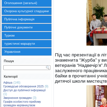
Оголошення (загальні)
Охорона культурної спадщини
Публічна інформація
Публічні документи
Туризм
туристичні маршрути
Управління
Під час презентації в л
знаменита “Журба” у ви
Пошук
ветеранів “Надвечір’я”
заслуженого працівника
байки в прочитанні учні
Категорії
дитячої школи мистецтв
(146)
Афіша
(9)
Громадські обговорення 2025
Доступ до публічної інформації
(1)
(3)
Звернення громадян
Графік особистого прийому
громадян керівництвом