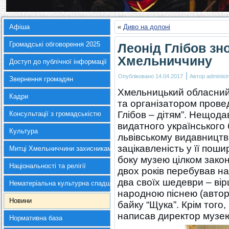
Афіша
«
Диво на долоні
Громадські обговорення 2025
Леонід Глібов зно
Хмельниччину
Доступ до публічної інформації
|
Опубліковано
14.04.2017
Автор
administr
Звернення громадян
Хмельницький обласний 
Кадри
та організатором прове
Глібов – дітям”. Нещодав
Консультації з громадськістю
видатного українського б
Культура
львівському видавництві 
зацікавленість у її пош
Митці Хмельниччини захисникам України
боку музею цілком закон
Національності та релігії
двох років перебував н
два своїх шедеври – вір
Нематеріальна культурна спадщина
народною піснею (автор
Новини
байку “Щука”. Крім того,
написав директор музе
Нормативна база