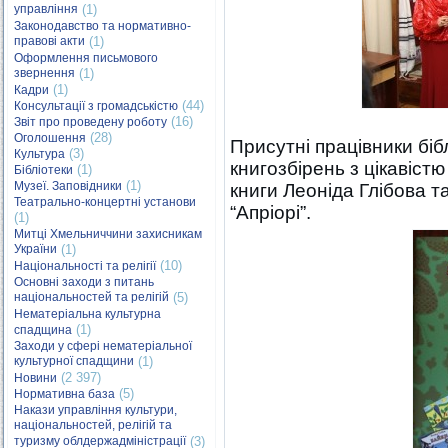
управління
(1)
Законодавство та нормативно-
правові акти
(1)
Оформлення письмового
звернення
(1)
(1)
Кадри
(44)
Консультації з громадськістю
(16)
Звіт про проведену роботу
(28)
Оголошення
Присутні працівники біб
(3)
Культура
книгозбірень з цікавіс
(1)
Бібліотеки
(1)
Музеї. Заповідники
книги Леоніда Глібова т
Театрально-концертні установи
“Апріорі”.
(1)
Митці Хмельниччини захисникам
України
(1)
(10)
Національності та релігії
Основні заходи з питань
національностей та релігій
(5)
Нематеріальна культурна
(1)
спадщина
Заходи у сфері нематеріальної
культурної спадщини
(1)
(2 397)
Новини
(5)
Нормативна база
Накази управління культури,
національностей, релігій та
туризму облдержадміністрації
(3)