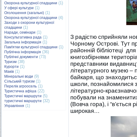
(1)
Охорона культурної спадщини
(1)
У сфері культури
(1)
Оголошення (загальні)
(4)
Охорона культурної спадщини
Заходи з охорони культурної
(1)
спадщини
(1)
Наради, семінари
З радістю сприйняли нов
(1)
Консультативна рада
(1)
Загальна інформація
Чорному Острові. Тут п
(1)
Пам'ятки культурної спадщини
районній бібліотеці для
(36)
Публічна інформація
книгозбірнями територіа
(73)
Публічні документи
(38)
Туризм
представники видавницт
(1)
Курорти
літературного музею – 
(1)
Маків
(9)
байкаря, що знаходитьс
Мінеральні води
(1)
Сільський туризм
школи, познайомилися з
(1)
Перелік агроосель
літературно-краєзнавчо
(22)
Туристична афіша
(5)
Туристичні маршрути
побували на знаменитих 
(32)
туристичні маршрути
(Вовча гора), і “в’ється 
(1)
Управління
широкая…