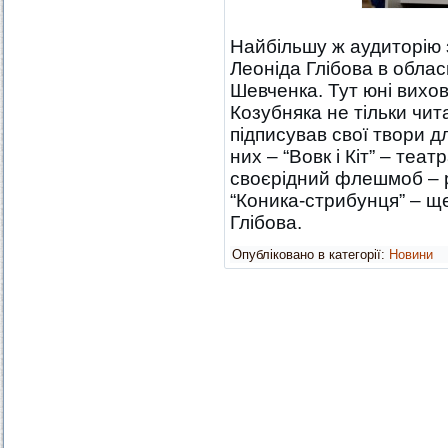
Найбільшу ж аудиторію 
Леоніда Глібова в обласні
Шевченка. Тут юні вихо
Козубняка не тільки чит
підписував свої твори дл
них – “Вовк і Кіт” – теа
своєрідний флешмоб – 
“Коника-стрибунця” – щ
Глібова.
Опубліковано в категорії:
Новини