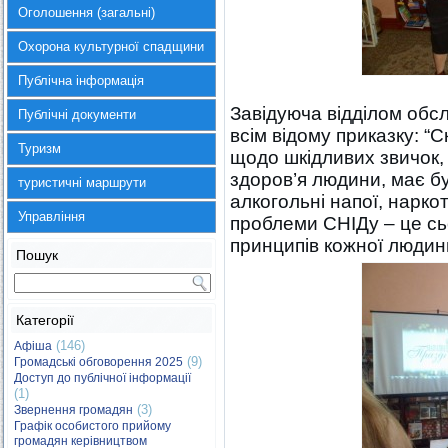
Оголошення (загальні)
Охорона культурної спадщини
Публічна інформація
Завідуюча відділом обс
Публічні документи
всім відому приказку: “С
Туризм
щодо шкідливих звичок, 
здоров’я людини, має бу
туристичні маршрути
алкогольні напої, наркот
Управління
проблеми СНІДу – це сь
принципів кожної людин
Пошук
Категорії
(146)
Афіша
(9)
Громадські обговорення 2025
Доступ до публічної інформації
(1)
(3)
Звернення громадян
Графік особистого прийому
громадян керівництвом