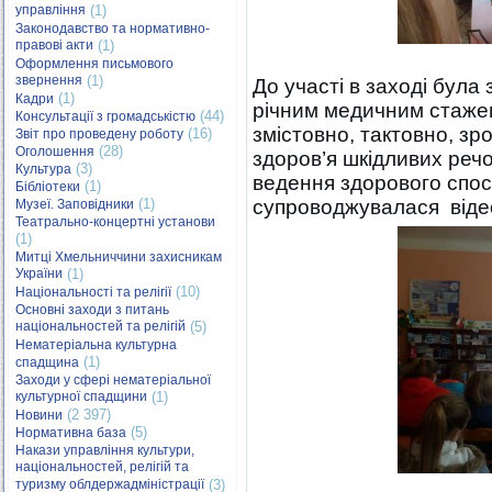
управління
(1)
Законодавство та нормативно-
правові акти
(1)
Оформлення письмового
звернення
(1)
До участі в заході була 
(1)
Кадри
річним медичним стаже
(44)
Консультації з громадськістю
змістовно, тактовно, зр
(16)
Звіт про проведену роботу
(28)
Оголошення
здоров’я шкідливих реч
(3)
Культура
ведення здорового спос
(1)
Бібліотеки
(1)
супроводжувалася віде
Музеї. Заповідники
Театрально-концертні установи
(1)
Митці Хмельниччини захисникам
України
(1)
(10)
Національності та релігії
Основні заходи з питань
національностей та релігій
(5)
Нематеріальна культурна
(1)
спадщина
Заходи у сфері нематеріальної
культурної спадщини
(1)
(2 397)
Новини
(5)
Нормативна база
Накази управління культури,
національностей, релігій та
туризму облдержадміністрації
(3)