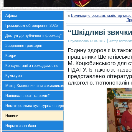
Афіша
«
Великоднє оригамі: майстер-клас 
Пре
Громадські обговорення 2025
“Шкідливі звички
Доступ до публічної інформації
|
Опубліковано
13.04.2017
Автор
administr
Звернення громадян
Годину здоров’я із тако
Кадри
працівники Шепетівської
М. Коцюбинського для с
Консультації з громадськістю
ПДАТУ. Із такою ж назв
представлено літератур
Культура
алкоголю, тютюнопалінн
Митці Хмельниччини захисникам України
Національності та релігії
Нематеріальна культурна спадщина
Новини
Нормативна база