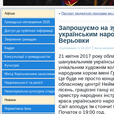
Афіша
«
Паспорт бюджетної програми місц
Громадські обговорення 2025
Запрошуємо на з
Доступ до публічної інформації
українським наро
Верьовки
Звернення громадян
|
Кадри
Опубліковано
12.04.2017
Автор
administr
21 квітня 2017 року обл
Консультації з громадськістю
шанувальників українсь
Культура
унікальним художнім ко
народним хором імені Г
Митці Хмельниччини захисникам України
Це буде не просто конце
Національності та релігії
обласному центрі! Нейм
пісень, граціозні танці 
Нематеріальна культурна спадщина
оркестру народних інст
Новини
краса українського наро
Світ аплодує їм стоячи! 
Нормативна база
Початок о 19:00 год.