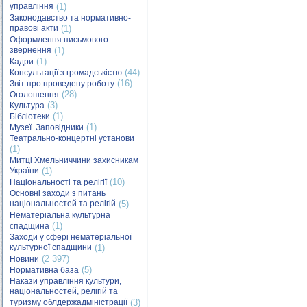
управління
(1)
Законодавство та нормативно-
правові акти
(1)
Оформлення письмового
звернення
(1)
(1)
Кадри
(44)
Консультації з громадськістю
(16)
Звіт про проведену роботу
(28)
Оголошення
(3)
Культура
(1)
Бібліотеки
(1)
Музеї. Заповідники
Театрально-концертні установи
(1)
Митці Хмельниччини захисникам
України
(1)
(10)
Національності та релігії
Основні заходи з питань
національностей та релігій
(5)
Нематеріальна культурна
(1)
спадщина
Заходи у сфері нематеріальної
культурної спадщини
(1)
(2 397)
Новини
(5)
Нормативна база
Накази управління культури,
національностей, релігій та
туризму облдержадміністрації
(3)