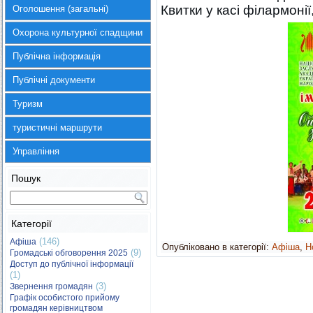
Квитки у касі філармонії
Оголошення (загальні)
Охорона культурної спадщини
Публічна інформація
Публічні документи
Туризм
туристичні маршрути
Управління
Пошук
Категорії
(146)
Афіша
Опубліковано в категорії:
Афіша
,
Н
(9)
Громадські обговорення 2025
Доступ до публічної інформації
(1)
(3)
Звернення громадян
Графік особистого прийому
громадян керівництвом