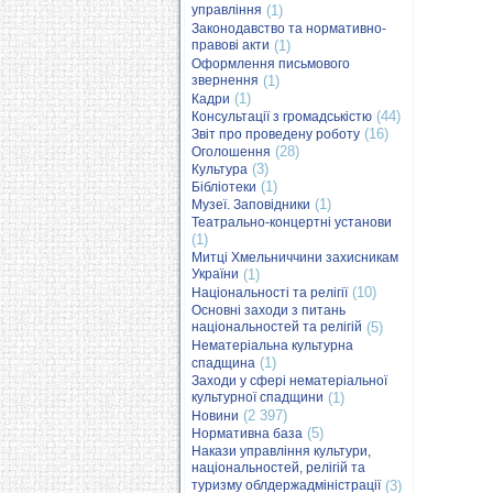
управління
(1)
Законодавство та нормативно-
правові акти
(1)
Оформлення письмового
звернення
(1)
(1)
Кадри
(44)
Консультації з громадськістю
(16)
Звіт про проведену роботу
(28)
Оголошення
(3)
Культура
(1)
Бібліотеки
(1)
Музеї. Заповідники
Театрально-концертні установи
(1)
Митці Хмельниччини захисникам
України
(1)
(10)
Національності та релігії
Основні заходи з питань
національностей та релігій
(5)
Нематеріальна культурна
(1)
спадщина
Заходи у сфері нематеріальної
культурної спадщини
(1)
(2 397)
Новини
(5)
Нормативна база
Накази управління культури,
національностей, релігій та
туризму облдержадміністрації
(3)