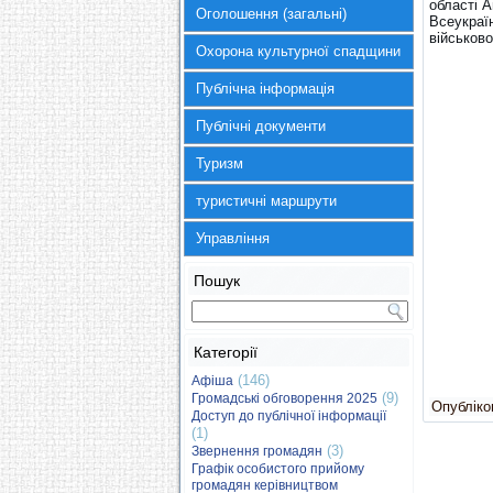
області А
Оголошення (загальні)
Всеукраї
військово
Охорона культурної спадщини
Публічна інформація
Публічні документи
Туризм
туристичні маршрути
Управління
Пошук
Категорії
(146)
Афіша
(9)
Громадські обговорення 2025
Опубліков
Доступ до публічної інформації
(1)
(3)
Звернення громадян
Графік особистого прийому
громадян керівництвом