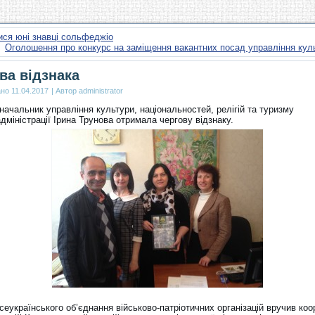
ся юні знавці сольфеджіо
Оголошення про конкурс на заміщення вакантних посад управління ку
ва відзнака
ано
11.04.2017
|
Автор
administrator
начальник управління культури, національностей, релігій та туризму
міністрації Ірина Трунова отримала чергову відзнаку.
еукраїнського об’єднання військово-патріотичних організацій вручив ко