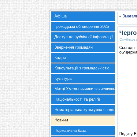
Афіша
«
Змагали
Громадські обговорення 2025
Черго
Доступ до публічної інформації
Опубліков
Звернення громадян
Сьогодні 
облдержад
Кадри
Консультації з громадськістю
Культура
Митці Хмельниччини захисникам України
Національності та релігії
Нематеріальна культурна спадщина
Новини
Нормативна база
Подяку Вс