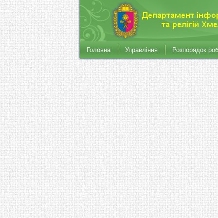
Головна
Управління
Розпорядок ро