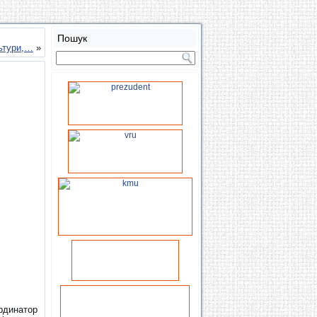
Пошук
льтури,…
»
ординатор