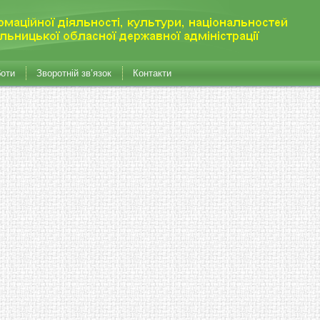
боти
Зворотній зв’язок
Контакти