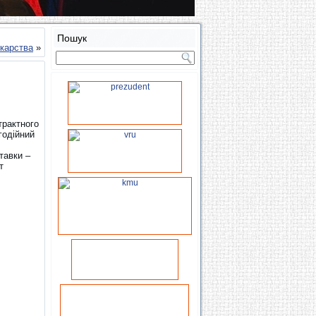
Пошук
карства
»
трактного
годійний
тавки –
т