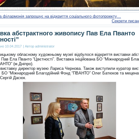
а філармонія запрошує на відкриття соціального фотопроекту…
Секрети писан
вка абстрактного живопису Пав Ела Пванто
ності”
ано
10.04.2017
|
Автор
administrator
ицькому обласному художньому музеї відбулося відкриття виставки абс
 Пав Ела Пванто “Цвєтності”. Виставка ініційована БО “Міжнародний Бла
АНТО” (м.Дніпро).
 виставку директор музею Лариса Чернова. Також виступили куратор вис
 БО “Міжнародний Благодійний Фонд “ПВАНТО” Олег Батюков та мецена
 Сергій Дасюк.