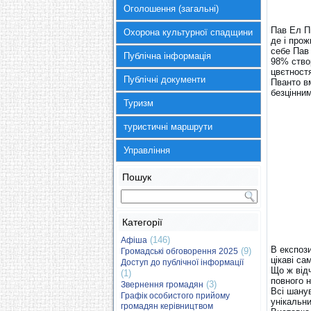
Оголошення (загальні)
Пав Ел Пв
Охорона культурної спадщини
де і про
себе Пав
Публічна інформація
98% створ
цвєтност
Публічні документи
Пванто в
безцінни
Туризм
туристичні маршрути
Управління
Пошук
Категорії
(146)
Афіша
В експози
(9)
Громадські обговорення 2025
цікаві са
Доступ до публічної інформації
Що ж від
(1)
повного 
(3)
Звернення громадян
Всі шану
Графік особистого прийому
унікальни
громадян керівництвом