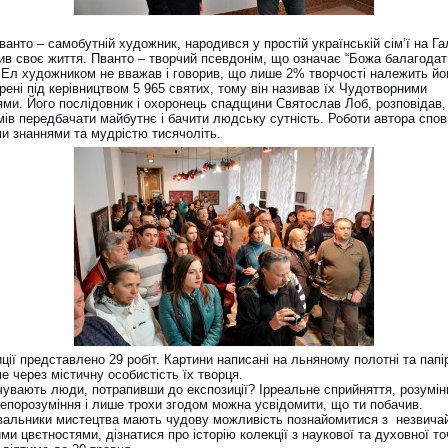
анто – самобутній художник, народився у простій українській сім’ї на Га
жив своє життя. Пванто – творчий псевдонім, що означає “Божа балагодат
 Ел художником не вважав і говорив, що лише 2% творчості належить йом
ені під керівництвом 5 965 святих, тому він називав їх Чудотворними
ями. Його послідовник і охоронець спадщини Святослав Лоб, розповідав
мів передбачати майбутнє і бачити людську сутність. Роботи автора спов
ми знаннями та мудрістю тисячоліть.
ції представлено 29 робіт. Картини написані на льняному полотні та папір
ме через містичну особистість їх творця.
чувають люди, потрапивши до експозиції? Ірреальне сприйняття, розумін
непорозуміння і лише трохи згодом можна усвідомити, що ти побачив.
вальники мистецтва мають чудову можливість познайомитися з незвичай
ми цвєтностями, дізнатися про історію колекції з наукової та духовної то