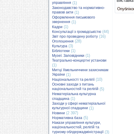
Виставка 
управління
(1)
Законодавство та нормативно-
Опубліков
правові акти
(1)
Оформлення письмового
звернення
(1)
(1)
Кадри
(44)
Консультації з громадськістю
(16)
Звіт про проведену роботу
(28)
Оголошення
(3)
Культура
(1)
Бібліотеки
(1)
Музеї. Заповідники
Театрально-концертні установи
(1)
Митці Хмельниччини захисникам
України
(1)
(10)
Національності та релігії
Основні заходи з питань
національностей та релігій
(5)
Нематеріальна культурна
(1)
спадщина
Заходи у сфері нематеріальної
культурної спадщини
(1)
(2 397)
Новини
(5)
Нормативна база
Накази управління культури,
національностей, релігій та
туризму облдержадміністрації
(3)