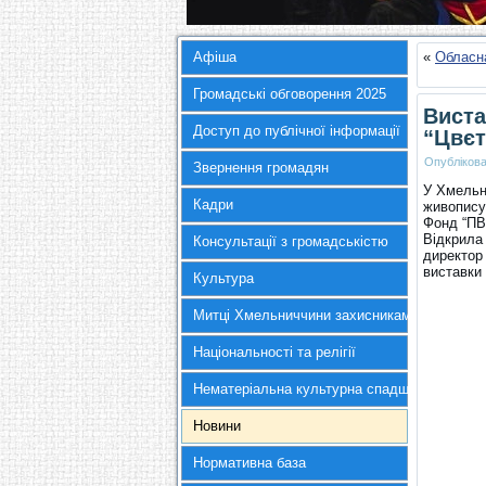
Афіша
«
Обласн
Громадські обговорення 2025
Виста
Доступ до публічної інформації
“Цвєт
Опубліков
Звернення громадян
У Хмельн
Кадри
живопису
Фонд “ПВ
Відкрила
Консультації з громадськістю
директор
виставки
Культура
Митці Хмельниччини захисникам України
Національності та релігії
Нематеріальна культурна спадщина
Новини
Нормативна база