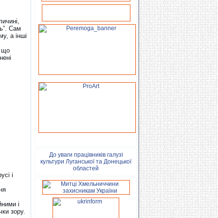
личині,
ь”. Сам
у, а інші
, що
нені
До уваги працівників галузі
культури Луганської та Донецької
областей
усі і
ня
ними і
чки зору.