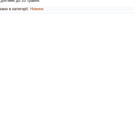
діятиме до 20 травня.
ано в категорії:
Новини