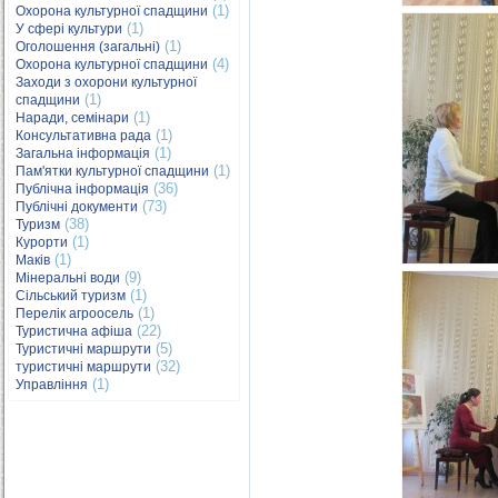
(1)
Охорона культурної спадщини
(1)
У сфері культури
(1)
Оголошення (загальні)
(4)
Охорона культурної спадщини
Заходи з охорони культурної
(1)
спадщини
(1)
Наради, семінари
(1)
Консультативна рада
(1)
Загальна інформація
(1)
Пам'ятки культурної спадщини
(36)
Публічна інформація
(73)
Публічні документи
(38)
Туризм
(1)
Курорти
(1)
Маків
(9)
Мінеральні води
(1)
Сільський туризм
(1)
Перелік агроосель
(22)
Туристична афіша
(5)
Туристичні маршрути
(32)
туристичні маршрути
(1)
Управління