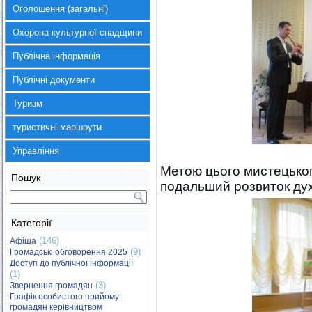
Оголошення (загальні)
Охорона культурної спадщини
Публічна інформація
Публічні документи
Туризм
туристичні маршрути
Управління
Метою цього мистецьког
Пошук
подальший розвиток духо
Категорії
(146)
Афіша
(9)
Громадські обговорення 2025
Доступ до публічної інформації
(1)
(3)
Звернення громадян
Графік особистого прийому
громадян керівництвом