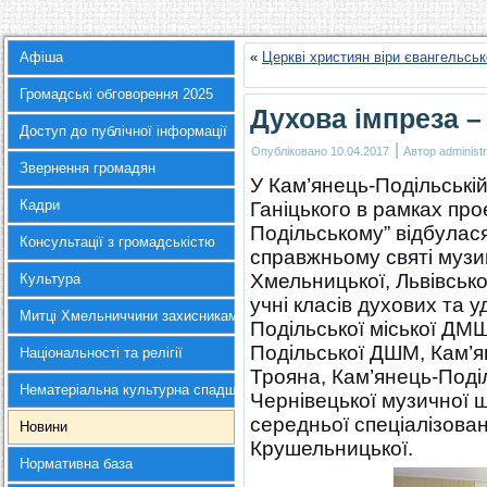
Афіша
«
Церкві християн віри євангельськ
Громадські обговорення 2025
Духова імпреза –
Доступ до публічної інформації
|
Опубліковано
10.04.2017
Автор
administr
Звернення громадян
У Кам’янець-Подільській 
Кадри
Ганіцького в рамках прое
Подільському” відбулася
Консультації з громадськістю
справжньому святі музик
Хмельницької, Львівсько
Культура
учні класів духових та 
Митці Хмельниччини захисникам України
Подільської міської ДМШ 
Подільської ДШМ, Кам’я
Національності та релігії
Трояна, Кам’янець-Поділ
Нематеріальна культурна спадщина
Чернівецької музичної 
середньої спеціалізован
Новини
Крушельницької.
Нормативна база