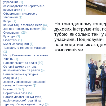
управління
(1)
Законодавство та нормативно-
правові акти
(1)
Оформлення письмового
звернення
(1)
(1)
Кадри
На тригодинному концер
(44)
Консультації з громадськістю
духових інструментів, 
(16)
Звіт про проведену роботу
(28)
Оголошення
тубою, як сольно так і у
(3)
Культура
учасників. Поціновувачі
(1)
Бібліотеки
(1)
насолодитись як академ
Музеї. Заповідники
Театрально-концертні установи
композиціями.
(1)
Митці Хмельниччини захисникам
України
(1)
(10)
Національності та релігії
Основні заходи з питань
національностей та релігій
(5)
Нематеріальна культурна
(1)
спадщина
Заходи у сфері нематеріальної
культурної спадщини
(1)
(2 397)
Новини
(5)
Нормативна база
Накази управління культури,
національностей, релігій та
туризму облдержадміністрації
(3)