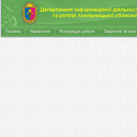
Головна
Управління
Розпорядок роботи
Зворотній зв’язок