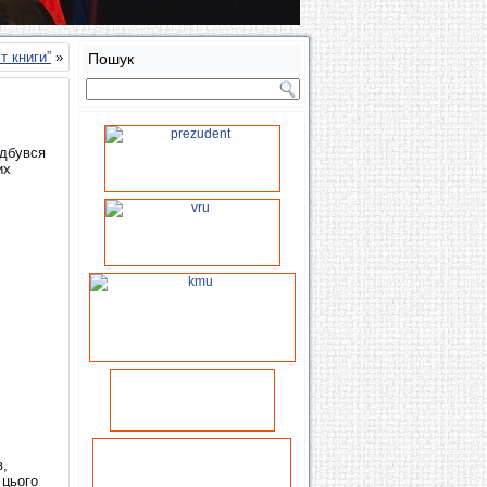
т книги”
»
Пошук
ідбувся
их
в,
 цього