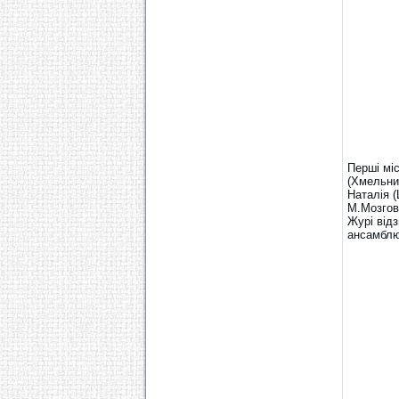
Перші мі
(Хмельни
Наталія 
М.Мозгов
Журі від
ансамблю