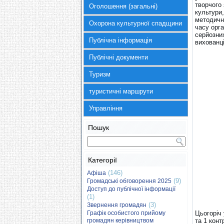
творчого
Оголошення (загальні)
культури,
методичн
Охорона культурної спадщини
часу орга
серйозних
Публічна інформація
вихованці
Публічні документи
Туризм
туристичні маршрути
Управління
Пошук
Категорії
(146)
Афіша
(9)
Громадські обговорення 2025
Доступ до публічної інформації
(1)
(3)
Звернення громадян
Графік особистого прийому
Цьогоріч 
громадян керівництвом
та 1 конт