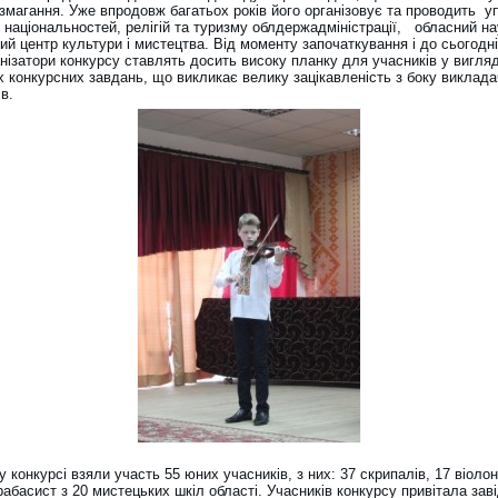
 змагання. Уже впродовж багатьох років його організовує та проводить у
 національностей, релігій та туризму облдержадміністрації, обласний на
ий центр культури і мистецтва. Від моменту започаткування і до сьогодн
нізатори конкурсу ставлять досить високу планку для учасників у вигляд
 конкурсних завдань, що викликає велику зацікавленість з боку викладач
в.
у конкурсі взяли участь 55 юних учасників, з них: 37 скрипалів, 17 віолон
рабасист з 20 мистецьких шкіл області. Учасників конкурсу привітала зав