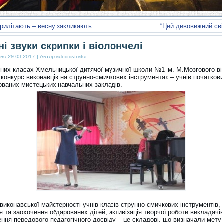
рилітають – весну закликають
“Цей дивовижний сві
ні звуки скрипки і віолончелі
ано
29.03.2017
|
Автор
administrator
тних класах Хмельницької дитячої музичної школи №1 ім. М.Мозгового в
 конкурс виконавців на струнно-смичкових інструментах – учнів початков
зованих мистецьких навчальних закладів.
виконавської майстерності учнів класів струнно-смичкових інструментів,
 та заохочення обдарованих дітей, активізація творчої роботи викладачі
ння передового педагогічного досвіду – це складові, що визначали мету