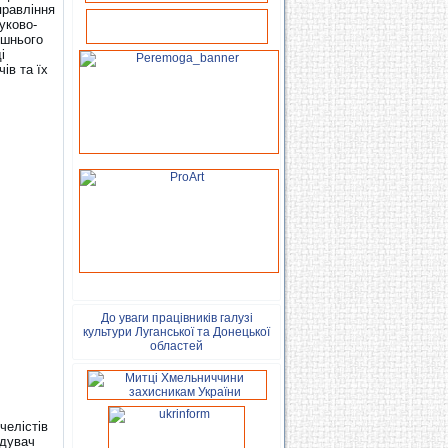
правління
уково-
ішнього
і
ів та їх
До уваги працівників галузі
культури Луганської та Донецької
областей
челістів
ідувач