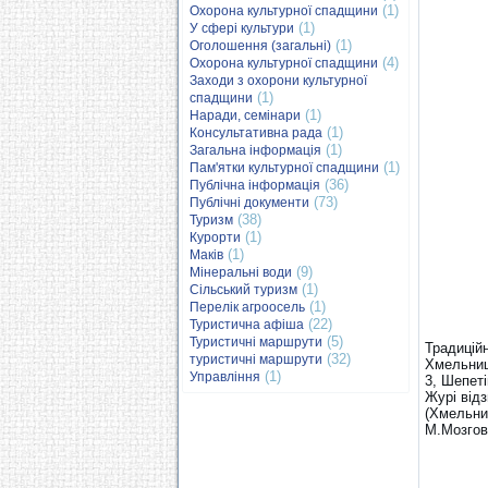
(1)
Охорона культурної спадщини
(1)
У сфері культури
(1)
Оголошення (загальні)
(4)
Охорона культурної спадщини
Заходи з охорони культурної
(1)
спадщини
(1)
Наради, семінари
(1)
Консультативна рада
(1)
Загальна інформація
(1)
Пам'ятки культурної спадщини
(36)
Публічна інформація
(73)
Публічні документи
(38)
Туризм
(1)
Курорти
(1)
Маків
(9)
Мінеральні води
(1)
Сільський туризм
(1)
Перелік агроосель
(22)
Туристична афіша
(5)
Туристичні маршрути
Традицій
(32)
туристичні маршрути
Хмельниц
(1)
Управління
3, Шепет
Журі від
(Хмельни
М.Мозгов