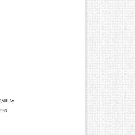
ї ДМШ №
авид