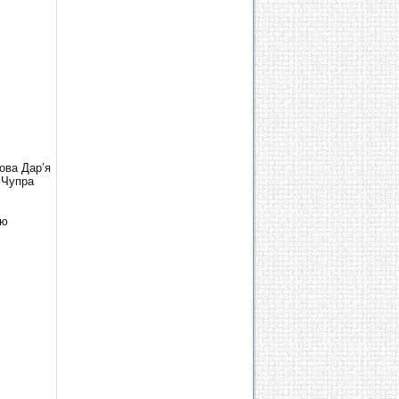
ова Дар’я
 Чупра
ою