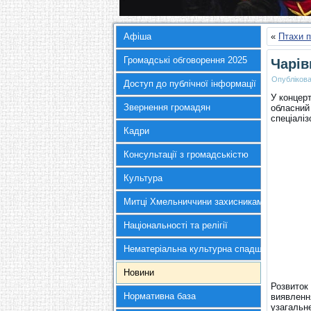
Афіша
«
Птахи п
Громадські обговорення 2025
Чарів
Опубліков
Доступ до публічної інформації
У концер
Звернення громадян
обласний
спеціалі
Кадри
Консультації з громадськістю
Культура
Митці Хмельниччини захисникам України
Національності та релігії
Нематеріальна культурна спадщина
Новини
Розвиток 
Нормативна база
виявлення
узагальне