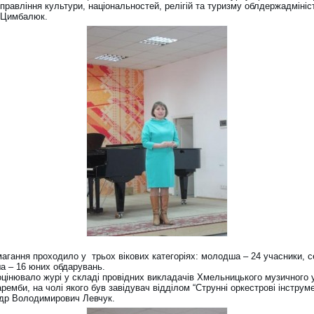
правління культури, національностей, релігій та туризму облдержадмініст
 Цимбалюк.
магання проходило у трьох вікових категоріях: молодша – 24 учасники, 
ша – 16 юних обдарувань.
оцінювало журі у складі провідних викладачів Хмельницького музичного
Заремби, на чолі якого був завідувач відділом “Струнні оркестрові інструм
р Володимирович Левчук.