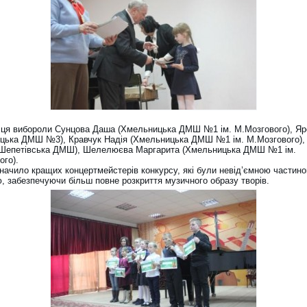
сця вибороли Сунцова Даша (Хмельницька ДМШ №1 ім. М.Мозгового), Яр
цька ДМШ №3), Кравчук Надія (Хмельницька ДМШ №1 ім. М.Мозгового),
(Шепетівська ДМШ), Шелелюєва Маргарита (Хмельницька ДМШ №1 ім.
ого).
значило кращих концертмейстерів конкурсу, які були невід’ємною частин
, забезпечуючи більш повне розкриття музичного образу творів.