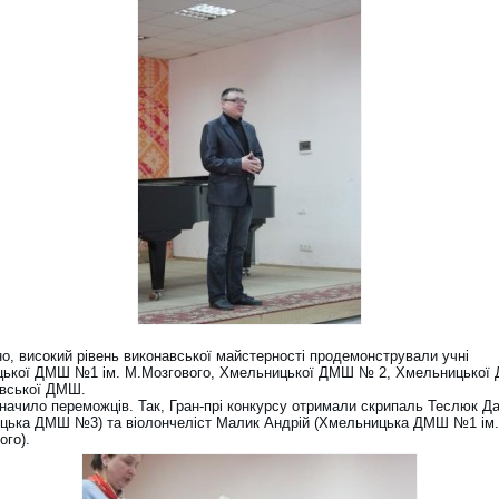
но, високий рівень виконавської майстерності продемонстрували учні
ької ДМШ №1 ім. М.Мозгового, Хмельницької ДМШ № 2, Хмельницько
івської ДМШ.
значило переможців. Так, Гран-прі конкурсу отримали скрипаль Теслюк Д
цька ДМШ №3) та віолончеліст Малик Андрій (Хмельницька ДМШ №1 ім.
ого).