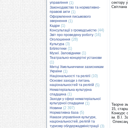
сектору у
управління
(1)
Світлана
Законодавство та нормативно-
правові акти
(1)
Оформлення письмового
звернення
(1)
(1)
Кадри
(44)
Консультації з громадськістю
(16)
Звіт про проведену роботу
(28)
Оголошення
(3)
Культура
(1)
Бібліотеки
(1)
Музеї. Заповідники
Театрально-концертні установи
(1)
Митці Хмельниччини захисникам
України
(1)
(10)
Національності та релігії
Основні заходи з питань
національностей та релігій
(5)
Нематеріальна культурна
(1)
спадщина
Заходи у сфері нематеріальної
культурної спадщини
(1)
Творче з
(2 397)
Новини
15, стар
(5)
Нормативна база
Конкурс 
Накази управління культури,
ім. В.І. 
національностей, релігій та
Олександ
туризму облдержадміністрації
(3)