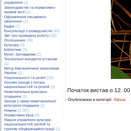
управління
(1)
Законодавство та нормативно-
правові акти
(1)
Оформлення письмового
звернення
(1)
(1)
Кадри
(44)
Консультації з громадськістю
(16)
Звіт про проведену роботу
(28)
Оголошення
(3)
Культура
(1)
Бібліотеки
(1)
Музеї. Заповідники
Театрально-концертні установи
(1)
Митці Хмельниччини захисникам
України
(1)
(10)
Національності та релігії
Основні заходи з питань
національностей та релігій
(5)
Початок вистав о 12. 00 
Нематеріальна культурна
(1)
спадщина
Опубліковано в категорії:
Афіша
Заходи у сфері нематеріальної
культурної спадщини
(1)
(2 397)
Новини
(5)
Нормативна база
Накази управління культури,
національностей, релігій та
туризму облдержадміністрації
(3)