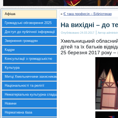
Афіша
«
Є така професія – Бібліотекар
Громадські обговорення 2025
На вихідні – до 
Доступ до публічної інформації
|
Опубліковано
24.03.2017
Автор
administr
Хмельницький обласний
Звернення громадян
дітей та їх батьків відві
Кадри
25 березня 2017 року – 
Консультації з громадськістю
Культура
Митці Хмельниччини захисникам України
Національності та релігії
Нематеріальна культурна спадщина
Новини
Нормативна база