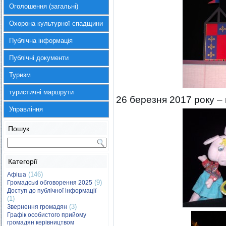
Оголошення (загальні)
Охорона культурної спадщини
Публічна інформація
Публічні документи
Туризм
туристичні маршрути
26 березня 2017 року – 
Управління
Пошук
Категорії
(146)
Афіша
(9)
Громадські обговорення 2025
Доступ до публічної інформації
(1)
(3)
Звернення громадян
Графік особистого прийому
громадян керівництвом