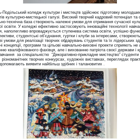
ь-Подільський коледж культури і мистецтв здійснює підготовку молодши
тів культурно-мистецької галузі. Високий творчий кадровий потенціал та
ьно-технічна база створюють належні умови для отримання сучасної кул
ї освіти. У коледжі ефективно застосовують інноваційні технології навча
я, наполегливо впроваджується ступенева система освіти, успішно функ
лективи, студентські об’єднання, гуртки і клуби за інтересами, створюют
і умови для реалізації творчих обдарувань студентів та їх лідерських зд
і концепції, програми та цільові навчально-виховні проекти сприяють не
ню кваліфікованого фахівця, але і вихованню патріота своєї держави і 
навчання за спеціальністю “Декоративно-прикладне мистецтво” студенти
 різноманітних творчих конкурсах, художніх виставках, переглядах прак
і допомагають виявити найбільш здібних і талановитих .