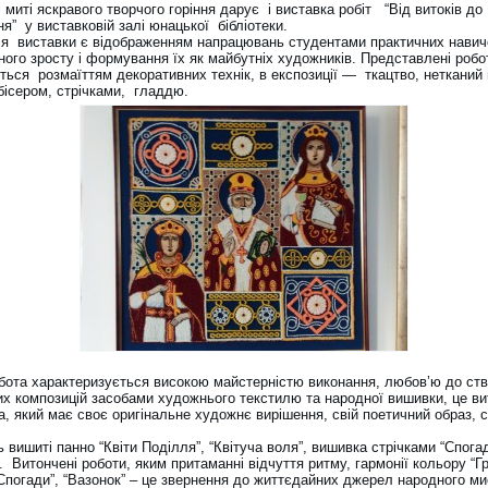
миті яскравого творчого горіння дарує і виставка робіт
“Від витоків до
я” у виставковій залі юнацької бібліотеки.
ія виставки є відображенням напрацювань студентами практичних навич
ного зросту і формування їх як майбутніх художників. Представлені робо
ться розмаїттям декоративних технік, в експозиції — ткацтво, нетканий 
бісером, стрічками, гладдю.
бота характеризується високою майстерністю виконання, любов’ю до ст
их композицій засобами художнього текстилю та народної вишивки, це ви
а, який має своє оригінальне художнє вирішення, свій поетичний образ, 
вишиті панно “Квіти Поділля”, “Квітуча воля”, вишивка стрічками “Спогад
. Витончені роботи, яким притаманні відчуття ритму, гармонії кольору “Г
“Спогади”, “Вазонок” – це звернення до життєдайних джерел народного ми