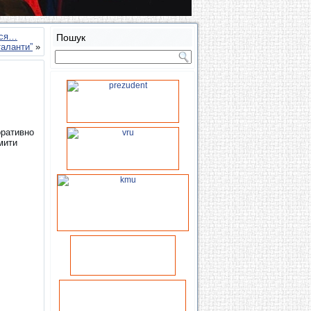
ься…
Пошук
таланти”
»
оративно
мити