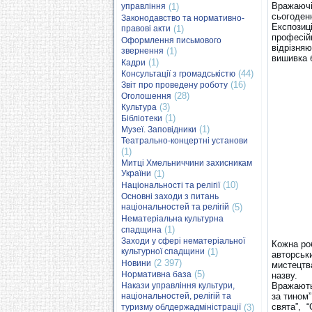
Вражаючі 
управління
(1)
сьогоденн
Законодавство та нормативно-
Експозиц
правові акти
(1)
професій
Оформлення письмового
відрізняю
звернення
(1)
вишивка 
(1)
Кадри
(44)
Консультації з громадськістю
(16)
Звіт про проведену роботу
(28)
Оголошення
(3)
Культура
(1)
Бібліотеки
(1)
Музеї. Заповідники
Театрально-концертні установи
(1)
Митці Хмельниччини захисникам
України
(1)
(10)
Національності та релігії
Основні заходи з питань
національностей та релігій
(5)
Нематеріальна культурна
(1)
спадщина
Заходи у сфері нематеріальної
Кожна ро
культурної спадщини
(1)
авторськ
(2 397)
Новини
мистецтв
(5)
Нормативна база
назву.
Накази управління культури,
Вражають 
національностей, релігій та
за тином”
свята”, 
туризму облдержадміністрації
(3)