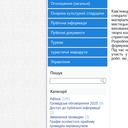
Оголошення (загальні)
Кам’янец
Охорона культурної спадщини
спеціаліс
матеріал
Публічна інформація
мистецько
вихованн
Публічні документи
творчі ко
сприятлив
Розроблен
Туризм
формуван
Під час 
туристичні маршрути
участь у
робіт, як
Управління
Пошук
Категорії
(146)
Афіша
(9)
Громадські обговорення 2025
Доступ до публічної інформації
(1)
(3)
Звернення громадян
Графік особистого прийому
громадян керівництвом