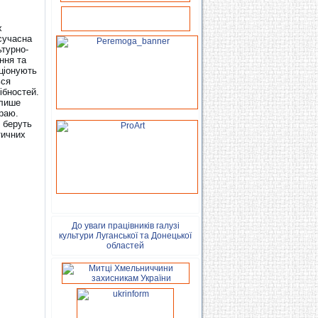
х
 сучасна
ьтурно-
ння та
ціонують
ься
ібностей.
 лише
краю.
 беруть
тичних
До уваги працівників галузі
культури Луганської та Донецької
областей