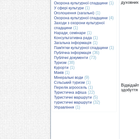
духовних
(1)
Охорона культурної спадщини
(1)
У сфері культури
(1)
Оголошення (загальні)
(4)
Охорона культурної спадщини
Заходи з охорони культурної
(1)
спадщини
(1)
Наради, семінари
(1)
Консультативна рада
(1)
Загальна інформація
(1)
Пам'ятки культурної спадщини
(36)
Публічна інформація
(73)
Публічні документи
(38)
Туризм
(1)
Курорти
(1)
Маків
(9)
Мінеральні води
(1)
Сільський туризм
Відвідай
(1)
Перелік агроосель
здобуття
(22)
Туристична афіша
(5)
Туристичні маршрути
(32)
туристичні маршрути
(1)
Управління