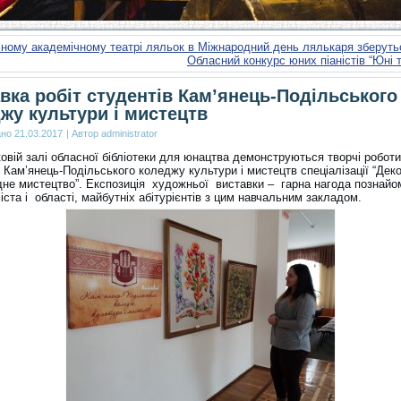
сному академічному театрі ляльок в Міжнародний день лялькаря зберут
Обласний конкурс юних піаністів “Юні 
вка робіт студентів Кам’янець-Подільського
жу культури і мистецтв
ано
21.03.2017
|
Автор
administrator
овій залі обласної бібліотеки для юнацтва демонструються творчі роботи
 Кам’янець-Подільського коледжу культури і мистецтв спеціалізації “Дек
дне мистецтво”. Експозиція художньої виставки – гарна нагода познайо
ста і області, майбутніх абітурієнтів з цим навчальним закладом.