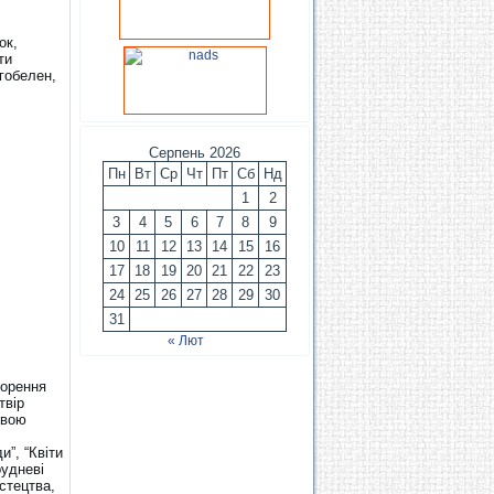
ок,
ти
гобелен,
Серпень 2026
Пн
Вт
Ср
Чт
Пт
Сб
Нд
1
2
3
4
5
6
7
8
9
10
11
12
13
14
15
16
17
18
19
20
21
22
23
24
25
26
27
28
29
30
31
« Лют
ворення
твір
свою
и”, “Квіти
рудневі
стецтва,