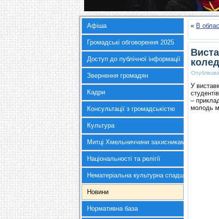
Афіша
«
В обла
Громадські обговорення 2025
Виста
Доступ до публічної інформації
колед
Опубліков
Звернення громадян
У виставк
Кадри
студентів
– прикла
молодь мі
Консультації з громадськістю
Культура
Митці Хмельниччини захисникам України
Національності та релігії
Нематеріальна культурна спадщина
Новини
Нормативна база