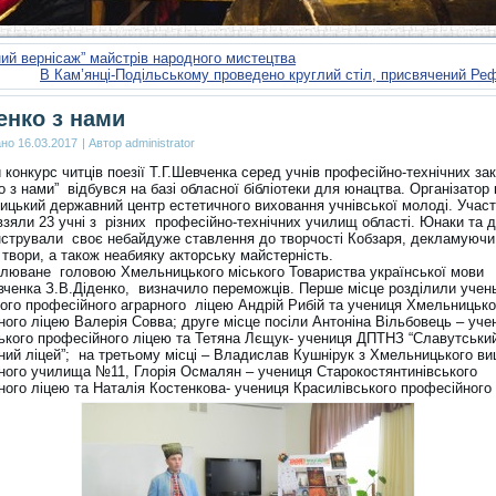
ий вернісаж” майстрів народного мистецтва
В Кам’янці-Подільському проведено круглий стіл, присвячений Ре
нко з нами
ано
16.03.2017
|
Автор
administrator
конкурс читців поезії Т.Г.Шевченка серед учнів професійно-технічних за
 з нами” відбувся на базі обласної бібліотеки для юнацтва. Організатор
ицький державний центр естетичного виховання учнівської молоді. Участ
взяли 23 учні з різних професійно-технічних училищ області. Юнаки та д
стрували своє небайдуже ставлення до творчості Кобзаря, декламуючи
твори, а також неабияку акторську майстерність.
олюване головою Хмельницького міського Товариства української мови
евченка З.В.Діденко, визначило переможців. Перше місце розділили учен
ого професійного аграрного ліцею Андрій Рибій та учениця Хмельницько
ного ліцею Валерія Совва; друге місце посіли Антоніна Вільбовець – уче
ького професійного ліцею та Тетяна Лєщук- учениця ДПТНЗ “Славутськи
ний ліцей”; на третьому місці – Владислав Кушнірук з Хмельницького в
ного училища №11, Глорія Осмалян – учениця Старокостянтинівського
ного ліцею та Наталія Костенкова- учениця Красилівського професійного