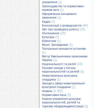
управління
(1)
Законодавство та нормативно-
правові акти
(1)
Оформлення письмового
звернення
(1)
(1)
Кадри
(44)
Консультації з громадськістю
(16)
Звіт про проведену роботу
(28)
Оголошення
(3)
Культура
(1)
Бібліотеки
(1)
Музеї. Заповідники
Театрально-концертні установи
(1)
Митці Хмельниччини захисникам
України
(1)
(10)
Національності та релігії
Основні заходи з питань
національностей та релігій
(5)
Нематеріальна культурна
(1)
спадщина
Заходи у сфері нематеріальної
культурної спадщини
(1)
(2 397)
Новини
(5)
Нормативна база
Накази управління культури,
національностей, релігій та
туризму облдержадміністрації
(3)