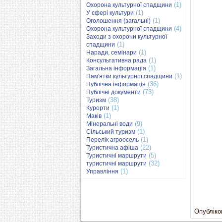
(1)
Охорона культурної спадщини
(1)
У сфері культури
(1)
Оголошення (загальні)
(4)
Охорона культурної спадщини
Заходи з охорони культурної
(1)
спадщини
(1)
Наради, семінари
(1)
Консультативна рада
(1)
Загальна інформація
(1)
Пам'ятки культурної спадщини
(36)
Публічна інформація
(73)
Публічні документи
(38)
Туризм
(1)
Курорти
(1)
Маків
(9)
Мінеральні води
(1)
Сільський туризм
(1)
Перелік агроосель
(22)
Туристична афіша
(5)
Туристичні маршрути
(32)
туристичні маршрути
(1)
Управління
Опубліков