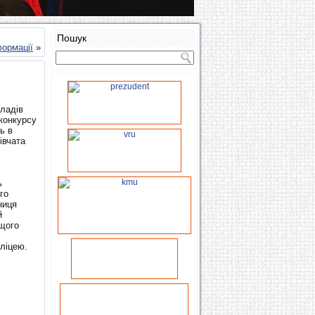
Пошук
формації
»
кладів
 конкурсу
ь в
івчата
ь
го
ниця
й
ищого
 ліцею.