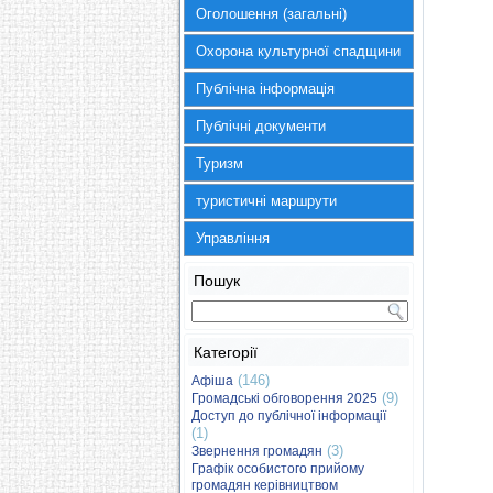
Оголошення (загальні)
Охорона культурної спадщини
Публічна інформація
Публічні документи
Туризм
туристичні маршрути
Управління
Пошук
Категорії
(146)
Афіша
(9)
Громадські обговорення 2025
Доступ до публічної інформації
(1)
(3)
Звернення громадян
Графік особистого прийому
громадян керівництвом