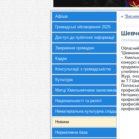
Афіша
«
“Веснян
Громадські обговорення 2025
Шевче
Доступ до публічної інформації
Опубліков
Звернення громадян
Обласний 
“Шевченко
– Хмельн
Кадри
конкурсі 
продемон
Консультації з громадськістю
улюблені 
Журі, оч
Культура
ім.Т.Г.Ш
Полонськ
Митці Хмельниччини захисникам України
професій
Нетішинс
професій
Національності та релігії
професій
професій
Нематеріальна культурна спадщина
Новини
Нормативна база