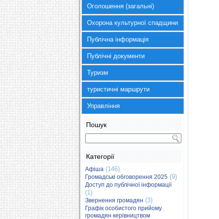
Оголошення (загальні)
Охорона культурної спадщини
Публічна інформація
Публічні документи
Туризм
туристичні маршрути
Управління
Пошук
Категорії
(146)
Афіша
(9)
Громадські обговорення 2025
Доступ до публічної інформації
(1)
(3)
Звернення громадян
Графік особистого прийому
громадян керівництвом