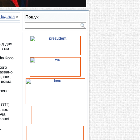
Поділля
»
Пошук
від дня
 в смт
ію його
кого
названо
дання,
 всіма
ласне
 ОТГ,
алюк
юча
авної
.
.