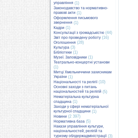
управління
(1)
Законодавство та нормативно-
правові акти
(1)
Оформлення письмового
звернення
(1)
(1)
Кадри
(44)
Консультації з громадськістю
(16)
Звіт про проведену роботу
(28)
Оголошення
(3)
Культура
(1)
Бібліотеки
(1)
Музеї. Заповідники
Театрально-концертні установи
(1)
Митці Хмельниччини захисникам
України
(1)
(10)
Національності та релігії
Основні заходи з питань
національностей та релігій
(5)
Нематеріальна культурна
(1)
спадщина
Заходи у сфері нематеріальної
культурної спадщини
(1)
(2 397)
Новини
(5)
Нормативна база
Накази управління культури,
національностей, релігій та
туризму облдержадміністрації
(3)