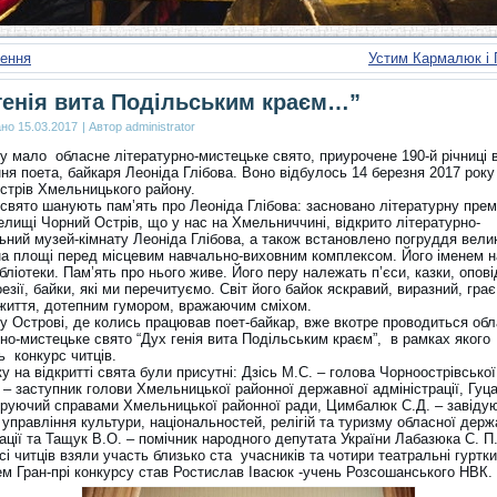
ення
Устим Кармалюк і 
генія вита Подільським краєм…”
ано
15.03.2017
|
Автор
administrator
у мало обласне літературно-мистецьке свято, приурочене 190-й річниці 
я поета, байкаря Леоніда Глібова. Воно відбулось 14 березня 2017 року
стрів Хмельницького району.
 свято шанують пам’ять про Леоніда Глібова: засновано літературну прем
селищі Чорний Острів, що у нас на Хмельниччині, відкрито літературно-
ьний музей-кімнату Леоніда Глібова, а також встановлено погруддя вели
на площі перед місцевим навчально-виховним комплексом. Його іменем 
ібліотеки. Пам’ять про нього живе. Його перу належать п’єси, казки, опові
оезії, байки, які ми перечитуємо. Світ його байок яскравий, виразний, грає
життя, дотепним гумором, вражаючим сміхом.
у Острові, де колись працював поет-байкар, вже вкотре проводиться об
но-мистецьке свято “Дух генія вита Подільським краєм”, в рамках якого
ь конкурс читців.
у на відкритті свята були присутні: Дзісь М.С. – голова Чорноострівської
 – заступник голови Хмельницької районної державної адміністрації, Гуц
еруючий справами Хмельницької районної ради, Цимбалюк С.Д. – завіду
управління культури, національностей, релігій та туризму обласної держ
ації та Тащук В.О. – помічник народного депутата України Лабазюка С. П
і читців взяли участь близько ста учасників та чотири театральні гуртки
м Гран-прі конкурсу став Ростислав Івасюк -учень Розсошанського НВК.