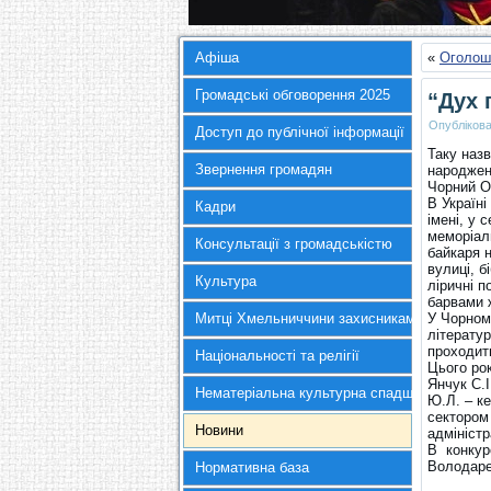
Афіша
«
Оголош
Громадські обговорення 2025
“Дух 
Опубліков
Доступ до публічної інформації
Таку назв
Звернення громадян
народженн
Чорний О
В Україні
Кадри
імені, у 
меморіал
Консультації з громадськістю
байкаря 
вулиці, б
Культура
ліричні п
барвами 
Митці Хмельниччини захисникам України
У Чорном
літератур
проходит
Національності та релігії
Цього рок
Янчук С.І
Нематеріальна культурна спадщина
Ю.Л. – к
сектором 
Новини
адміністр
В конкурс
Володаре
Нормативна база