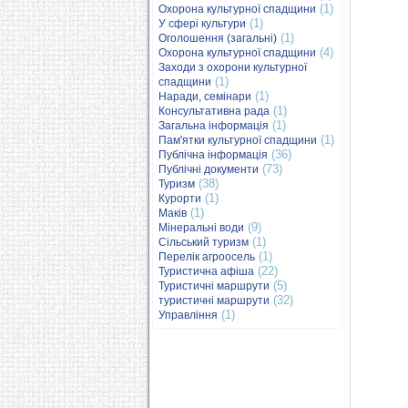
(1)
Охорона культурної спадщини
(1)
У сфері культури
(1)
Оголошення (загальні)
(4)
Охорона культурної спадщини
Заходи з охорони культурної
(1)
спадщини
(1)
Наради, семінари
(1)
Консультативна рада
(1)
Загальна інформація
(1)
Пам'ятки культурної спадщини
(36)
Публічна інформація
(73)
Публічні документи
(38)
Туризм
(1)
Курорти
(1)
Маків
(9)
Мінеральні води
(1)
Сільський туризм
(1)
Перелік агроосель
(22)
Туристична афіша
(5)
Туристичні маршрути
(32)
туристичні маршрути
(1)
Управління