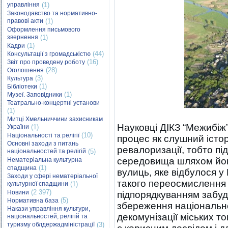
управління
(1)
Законодавство та нормативно-
правові акти
(1)
Оформлення письмового
звернення
(1)
(1)
Кадри
(44)
Консультації з громадськістю
(16)
Звіт про проведену роботу
(28)
Оголошення
(3)
Культура
(1)
Бібліотеки
(1)
Музеї. Заповідники
Театрально-концертні установи
(1)
Митці Хмельниччини захисникам
Науковці ДІКЗ “Межибіж
України
(1)
(10)
Національності та релігії
процес як слушний істо
Основні заходи з питань
ревалоризації, тобто пі
національностей та релігій
(5)
середовища шляхом йо
Нематеріальна культурна
(1)
спадщина
вулиць, яке відбулося 
Заходи у сфері нематеріальної
такого переосмислення 
культурної спадщини
(1)
(2 397)
Новини
підпорядкуванням забуд
(5)
Нормативна база
збереження національно
Накази управління культури,
декомунізації міських т
національностей, релігій та
туризму облдержадміністрації
(3)