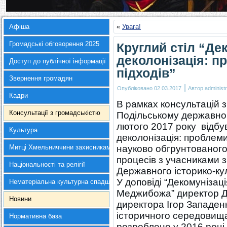
Афіша
«
Увага!
Громадські обговорення 2025
Круглий стіл “Де
деколонізація: п
Доступ до публічної інформації
підходів”
Звернення громадян
|
Опубліковано
02.03.2017
Автор
administr
Кадри
В рамках консультацій 
Консультації з громадськістю
Подільському державном
лютого 2017 року відбув
Культура
деколонізація: проблеми
Митці Хмельниччини захисникам України
науково обгрунтованого
процесів з учасниками 
Національності та релігії
Державного історико-ку
У доповіді “Декомунізаці
Нематеріальна культурна спадщина
Меджибожа” директор ДІ
Новини
директора Ігор Западен
історичного середовища
Нормативна база
розроблено у 2016 році