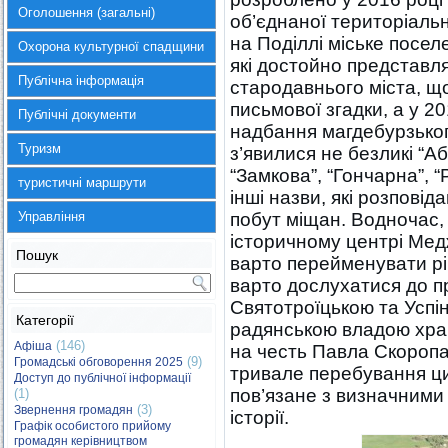
Оголошення (загальні)
об’єднаної територіальн
на Поділлі міське посе
Охорона культурної спадщини
які достойно представл
Публічна інформація
стародавнього міста, що
письмової згадки, а у 2
Публічні документи
надбання магдебурзьког
Туризм
з’явилися не безликі “А
“Замкова”, “Гончарна”, “
туристичні маршрути
інші назви, які розповід
Управління
побут міщан. Водночас,
історичному центрі Мед
Пошук
варто перейменувати рі
варто дослухатися до п
Святотроїцькою та Успін
Категорії
радянською владою хра
(146)
Афіша
на честь Павла Скоропа
(9)
Громадські обговорення 2025
тривале перебування ци
Доступ до публічної інформації
пов’язане з визначними 
(1)
(3)
Звернення громадян
історії.
Графік особистого прийому
громадян керівництвом