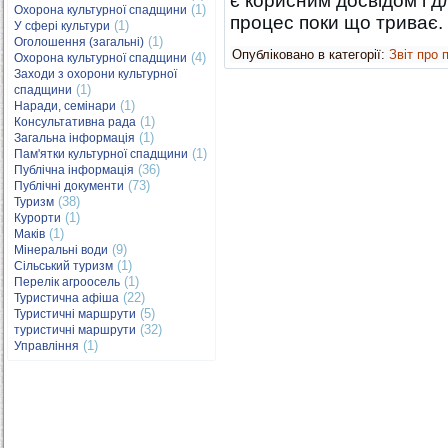
є корисним досвідом і д
(1)
Охорона культурної спадщини
процес поки що триває.
(1)
У сфері культури
(1)
Оголошення (загальні)
Опубліковано в категорії:
Звіт про 
(4)
Охорона культурної спадщини
Заходи з охорони культурної
(1)
спадщини
(1)
Наради, семінари
(1)
Консультативна рада
(1)
Загальна інформація
(1)
Пам'ятки культурної спадщини
(36)
Публічна інформація
(73)
Публічні документи
(38)
Туризм
(1)
Курорти
(1)
Маків
(9)
Мінеральні води
(1)
Сільський туризм
(1)
Перелік агроосель
(22)
Туристична афіша
(5)
Туристичні маршрути
(32)
туристичні маршрути
(1)
Управління