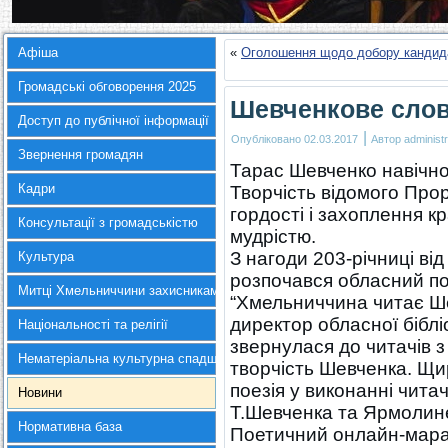
Афіша
«
Оголошення щодо добору кандидат
Громадські обговорення 2025
Шевченкове слов
Доступ до публічної інформації
|
Опубліковано
02.03.2017
Автор
administr
Звернення громадян
Тарас Шевченко навічно 
Кадри
Творчість відомого Про
гордості і захоплення 
Консультації з громадськістю
мудрістю.
З нагоди 203-річниці в
Культура
розпочався обласний п
Митці Хмельниччини захисникам України
“Хмельниччина читає Ш
директор обласної біблі
Національності та релігії
звернулася до читачів 
Нематеріальна культурна спадщина
творчість Шевченка. Щи
поезія у виконанні читач
Новини
Т.Шевченка та Ярмолин
Нормативна база
Поетичний онлайн-мара