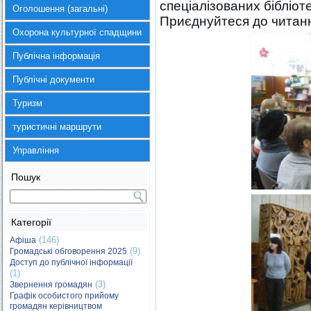
спеціалізованих бібліот
Оголошення (загальні)
Приєднуйтеся до читан
Охорона культурної спадщини
Публічна інформація
Публічні документи
Туризм
туристичні маршрути
Управління
Пошук
Категорії
(146)
Афіша
(9)
Громадські обговорення 2025
Доступ до публічної інформації
(1)
(3)
Звернення громадян
Графік особистого прийому
громадян керівництвом