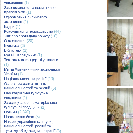
управління
(1)
Законодавство та нормативно-
правові акти
(1)
Оформлення письмового
звернення
(1)
(1)
Кадри
(44)
Консультації з громадськістю
(16)
Звіт про проведену роботу
(28)
Оголошення
(3)
Культура
(1)
Бібліотеки
(1)
Музеї. Заповідники
Театрально-концертні установи
(1)
Митці Хмельниччини захисникам
України
(1)
(10)
Національності та релігії
Основні заходи з питань
національностей та релігій
(5)
Нематеріальна культурна
(1)
спадщина
Заходи у сфері нематеріальної
культурної спадщини
(1)
(2 397)
Новини
(5)
Нормативна база
Накази управління культури,
національностей, релігій та
туризму облдержадміністрації
(3)