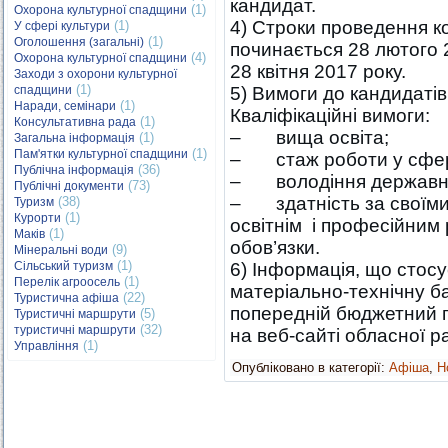
кандидат.
(1)
Охорона культурної спадщини
4) Строки проведення к
(1)
У сфері культури
(1)
Оголошення (загальні)
починається 28 лютого 2
(4)
Охорона культурної спадщини
28 квітня 2017 року.
Заходи з охорони культурної
(1)
спадщини
5) Вимоги до кандидатів 
(1)
Наради, семінари
Кваліфікаційні вимоги:
(1)
Консультативна рада
– вища освіта;
(1)
Загальна інформація
(1)
Пам'ятки культурної спадщини
– стаж роботи у сфері
(36)
Публічна інформація
– володіння державн
(73)
Публічні документи
– здатність за своїми
(38)
Туризм
(1)
Курорти
освітнім і професійним 
(1)
Маків
обов’язки.
(9)
Мінеральні води
(1)
Сільський туризм
6) Інформація, що стосу
(1)
Перелік агроосель
матеріально-технічну ба
(22)
Туристична афіша
попередній бюджетний п
(5)
Туристичні маршрути
(32)
туристичні маршрути
на веб-сайті обласної р
(1)
Управління
Опубліковано в категорії:
Афіша
,
Н