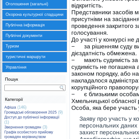
Оголошення (загальні)
відкритість.
Представники засобів м
Охорона культурної спадщини
присутніми на засіданнях
Публічна інформація
проведення закритого з
голосування.
Публічні документи
До участі у конкурсі не 
− за рішенням суду виз
Туризм
дієздатність обмежена.
туристичні маршрути
− мають судимість за 
судимість не погашена 
Управління
законом порядку, або на
Пошук
накладалося адміністра
корупційного правопор
− є близькими особами 
Категорії
Хмельницької обласної 
Особа, яка бере участь 
(146)
Афіша
(9)
Громадські обговорення 2025
Доступ до публічної інформації
Заяву про участь у к
(1)
персональних даних 
(3)
Звернення громадян
захист персональних
Графік особистого прийому
громадян керівництвом