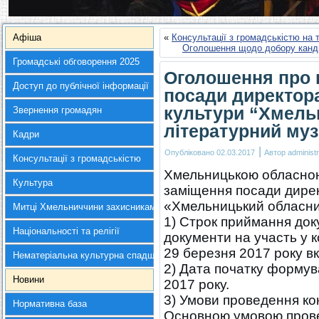
Афіша
«
Консультації з громадськістю на
Оголошення щодо добору канди
Громадські обговорення 2025
Оголошення про 
Доступ до публічної інформації
посади директор
культури “Хмель
Звернення громадян
літературний му
Кадри
|
Опубліковано
02.03.2017
Автор
administr
Консультації з громадськістю
Хмельницькою обласною
Культура
заміщення посади дирек
«Хмельницький обласни
Митці Хмельниччини захисникам України
1) Строк приймання доку
Національності та релігії
документи на участь у к
29 березня 2017 року в
Нематеріальна культурна спадщина
2) Дата початку формува
Новини
2017 року.
3) Умови проведення ко
Нормативна база
Основною умовою прове