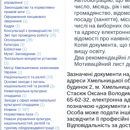
Автобіографію, що міс
управління
(1)
число, місяць, рік і
Законодавство та нормативно-
правові акти
(1)
громадянство, відомос
Оформлення письмового
посаду (заняття), мі
звернення
(1)
числі на виборних п
(1)
Кадри
(44)
Консультації з громадськістю
та адресу електронно
(16)
Звіт про проведену роботу
відомості про наявніс
(28)
Оголошення
Копія документа, що п
(3)
Культура
(1)
Бібліотеки
вищу освіту.
(1)
Музеї. Заповідники
Два рекомендаційні 
Театрально-концертні установи
(1)
Мотиваційний лист д
Митці Хмельниччини захисникам
України
(1)
Зазначені документи на
(10)
Національності та релігії
адреси Хмельницької об
Основні заходи з питань
будинок 2, м. Хмельниць
національностей та релігій
(5)
Нематеріальна культурна
Стасюк Оксана Володими
(1)
спадщина
65-62-32, електронна а
Заходи у сфері нематеріальної
культурної спадщини
(1)
позначкою «документи н
(2 397)
Новини
Особа може подати інші 
(5)
Нормативна база
засвідчити її професійні
Накази управління культури,
національностей, релігій та
Відповідальність за дос
туризму облдержадміністрації
(3)