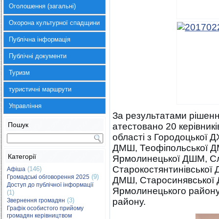
Оголошення (загальні)
Охорона культурної спадщини
Публічна інформація
Публічні документи
Туризм
туристичні маршрути
Управління
За результатами рішення
Пошук
атестовано 20 керівник
області з Городоцької 
ДМШ, Теофіпольської Д
Категорії
Ярмолинецької ДШМ, Сл
Старокостянтинівської 
(146)
Афіша
(9)
Громадські обговорення 2025
ДМШ, Старосинявської
Доступ до публічної інформації
Ярмолинецького району,
(1)
(3)
району.
Звернення громадян
Графік особистого прийому
громадян керівництвом