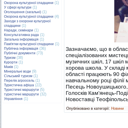
(1)
Охорона культурної спадщини
(1)
У сфері культури
(1)
Оголошення (загальні)
(4)
Охорона культурної спадщини
Заходи з охорони культурної
(1)
спадщини
(1)
Наради, семінари
(1)
Консультативна рада
(1)
Загальна інформація
(1)
Пам'ятки культурної спадщини
Зазначаємо, що в област
(36)
Публічна інформація
(73)
Публічні документи
спеціалізованих мистець
(38)
Туризм
музичних шкіл, 17 шкіл 
(1)
Курорти
(1)
Маків
хорова школа. У складі 
(9)
Мінеральні води
області працюють 90 філ
(1)
Сільський туризм
навчальному році філії 
(1)
Перелік агроосель
(22)
Туристична афіша
Песець Новоушицького,
(5)
Туристичні маршрути
Голосків Кам’янець-Под
(32)
туристичні маршрути
Новоставці Теофіпольсь
(1)
Управління
Опубліковано в категорії:
Новини