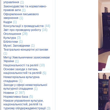
управління
(1)
Законодавство та нормативно-
правові акти
(1)
Оформлення письмового
звернення
(1)
(1)
Кадри
(44)
Консультації з громадськістю
(16)
Звіт про проведену роботу
(28)
Оголошення
(3)
Культура
(1)
Бібліотеки
(1)
Музеї. Заповідники
Театрально-концертні установи
(1)
Митці Хмельниччини захисникам
України
(1)
(10)
Національності та релігії
Основні заходи з питань
національностей та релігій
(5)
Нематеріальна культурна
(1)
спадщина
Заходи у сфері нематеріальної
культурної спадщини
(1)
(2 397)
Новини
(5)
Нормативна база
Накази управління культури,
національностей, релігій та
туризму облдержадміністрації
(3)