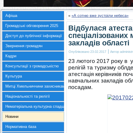
Афіша
«
«А сотню вже зустріли небеса»
Громадські обговорення 2025
Відбулася атеста
спеціалізованих
Доступ до публічної інформації
закладів області
Звернення громадян
|
Опубліковано
23.02.2017
Автор
administr
Кадри
23 лютого 2017 року в у
Консультації з громадськістю
релігій та туризму облд
атестація керівників по
Культура
навчальних закладів обл
Митці Хмельниччини захисникам України
посадам.
Національності та релігії
Нематеріальна культурна спадщина
Новини
Нормативна база