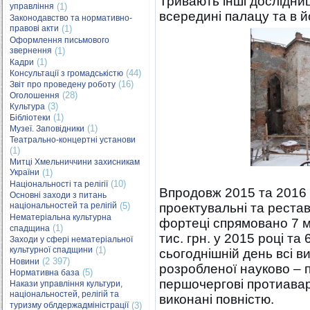
Тривають інші дослідниц
управління
(1)
всередині палацу та в й
Законодавство та нормативно-
правові акти
(1)
Оформлення письмового
звернення
(1)
(1)
Кадри
(44)
Консультації з громадськістю
(16)
Звіт про проведену роботу
(28)
Оголошення
(3)
Культура
(1)
Бібліотеки
(1)
Музеї. Заповідники
Театрально-концертні установи
(1)
Митці Хмельниччини захисникам
України
(1)
(10)
Національності та релігії
Впродовж 2015 та 2016 
Основні заходи з питань
національностей та релігій
(5)
проектувальні та рестав
Нематеріальна культурна
фортеці спрямовано 7 млн
(1)
спадщина
тис. грн. у 2015 році та 
Заходи у сфері нематеріальної
культурної спадщини
(1)
сьогоднішній день всі ви
(2 397)
Новини
розробленої науково – п
(5)
Нормативна база
першочергові протиавар
Накази управління культури,
національностей, релігій та
виконані повністю.
туризму облдержадміністрації
(3)