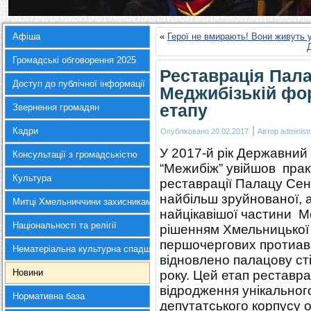
Афіша
«
Герої не вмирають! Вони живуть 
Громадські обговорення 2025
Реставрація Пал
Доступ до публічної інформації
Меджибізькій фор
етапу
Звернення громадян
|
Кадри
Опубліковано
20.02.2017
Автор
administr
У 2017-й рік Державний 
Консультації з громадськістю
“Межибіж” увійшов пра
Культура
реставрації Палацу Сен
найбільш зруйнованої, 
Митці Хмельниччини захисникам України
найцікавішої частини М
Національності та релігії
рішенням Хмельницької
першочергових протиава
Нематеріальна культурна спадщина
відновлено палацову сті
Новини
року. Цей етап реставра
відродження унікального
Нормативна база
депутатського корпусу о