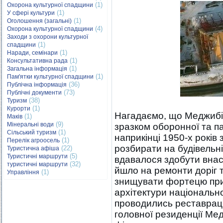
(1)
Охорона культурної спадщини
(1)
У сфері культури
(1)
Оголошення (загальні)
(4)
Охорона культурної спадщини
Заходи з охорони культурної
(1)
спадщини
(1)
Наради, семінари
(1)
Консультативна рада
(1)
Загальна інформація
(1)
Пам'ятки культурної спадщини
(36)
Публічна інформація
(73)
Публічні документи
(38)
Туризм
(1)
Курорти
Нагадаємо, що Меджибіз
(1)
Маків
(9)
Мінеральні води
зразком оборонної та па
(1)
Сільський туризм
наприкінці 1950-х років
(1)
Перелік агроосель
розбирати на будівельні
(22)
Туристична афіша
(5)
Туристичні маршрути
вдавалося здобути внас
(32)
туристичні маршрути
йшло на ремонти доріг 
(1)
Управління
знищувати фортецю при
архітектури національно
проводились реставраці
головної резиденції М