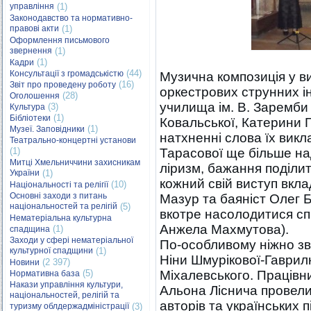
управління
(1)
Законодавство та нормативно-
правові акти
(1)
Оформлення письмового
звернення
(1)
(1)
Кадри
(44)
Консультації з громадськістю
Музична композиція у ви
(16)
Звіт про проведену роботу
оркестрових струнних і
(28)
Оголошення
училища ім. В. Заремби (
(3)
Культура
(1)
Бібліотеки
Ковальської, Катерини Г
(1)
Музеї. Заповідники
натхненні слова їх викл
Театрально-концертні установи
(1)
Тарасової ще більше над
Митці Хмельниччини захисникам
ліризм, бажання поділи
України
(1)
кожний свій виступ вкла
(10)
Національності та релігії
Основні заходи з питань
Мазур та баяніст Олег 
національностей та релігій
(5)
вкотре насолодитися спі
Нематеріальна культурна
Анжела Махмутова).
(1)
спадщина
Заходи у сфері нематеріальної
По-особливому ніжно зв
культурної спадщини
(1)
Ніни Шмурікової-Гаврил
(2 397)
Новини
(5)
Міхалевського. Працівн
Нормативна база
Накази управління культури,
Альона Ліснича провели
національностей, релігій та
авторів та українських п
туризму облдержадміністрації
(3)