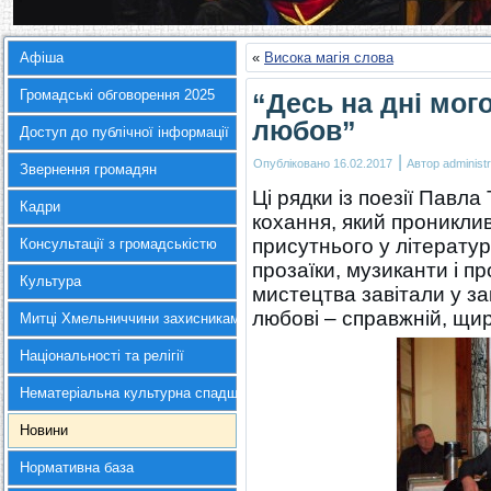
Афіша
«
Висока магія слова
Громадські обговорення 2025
“Десь на дні мог
любов”
Доступ до публічної інформації
|
Опубліковано
16.02.2017
Автор
administr
Звернення громадян
Ці рядки із поезії Павла
Кадри
кохання, який проникли
присутнього у літератур
Консультації з громадськістю
прозаїки, музиканти і п
Культура
мистецтва завітали у за
любові – справжній, щир
Митці Хмельниччини захисникам України
Національності та релігії
Нематеріальна культурна спадщина
Новини
Нормативна база