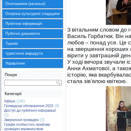
Оголошення (загальні)
Охорона культурної спадщини
Публічна інформація
З вітальним словом до 
Публічні документи
Василь Горбатюк. Він н
любов – понад усе. Це с
Туризм
на звершення хороших с
туристичні маршрути
вірити у завтрашній ден
У ході вечора звучали іс
Управління
Анни Ахматової, а також
історію, яка вкарбувала
Пошук
стала зів’ялою квіткою.
Категорії
(146)
Афіша
(9)
Громадські обговорення 2025
Доступ до публічної інформації
(1)
(3)
Звернення громадян
Графік особистого прийому
громадян керівництвом