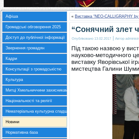
Афіша
«
Виставка “NEO-CALLIGRAPHY by
Громадські обговорення 2025
“Сонячний злет ч
Доступ до публічної інформації
|
Опубліковано
13.02.2017
Автор
administr
Під такою назвою у вис
Звернення громадян
науково-методичного це
Кадри
виставку Яворівської іг
мистецтва Галини Шуми
Консультації з громадськістю
Культура
Митці Хмельниччини захисникам України
Національності та релігії
Нематеріальна культурна спадщина
Новини
Нормативна база