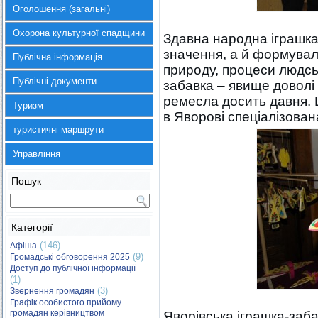
Оголошення (загальні)
Охорона культурної спадщини
Здавна народна іграшка
значення, а й формувала
Публічна інформація
природу, процеси людськ
Публічні документи
забавка – явище доволі 
ремесла досить давня. 
Туризм
в Яворові спеціалізован
туристичні маршрути
Управління
Пошук
Категорії
(146)
Афіша
(9)
Громадські обговорення 2025
Доступ до публічної інформації
(1)
(3)
Звернення громадян
Графік особистого прийому
громадян керівництвом
Яворівська іграшка-заб