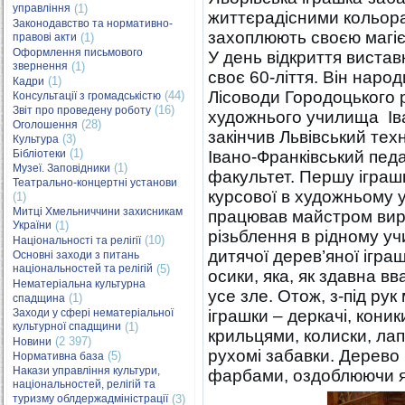
управління
(1)
життєрадісними кольора
Законодавство та нормативно-
захоплюють своєю магіє
правові акти
(1)
Оформлення письмового
У день відкриття виста
звернення
(1)
своє 60-ліття. Він народ
(1)
Кадри
Лісоводи Городоцького р
(44)
Консультації з громадськістю
(16)
Звіт про проведену роботу
художнього училища Іва
(28)
Оголошення
закінчив Львівський тех
(3)
Культура
(1)
Бібліотеки
Івано-Франківський педа
(1)
Музеї. Заповідники
факультет. Першу іграшк
Театрально-концертні установи
курсової в художньому 
(1)
Митці Хмельниччини захисникам
працював майстром вир
України
(1)
різьблення в рідному уч
(10)
Національності та релігії
дитячої дерев’яної ігра
Основні заходи з питань
національностей та релігій
(5)
осики, яка, як здавна в
Нематеріальна культурна
усе зле. Отож, з-під ру
(1)
спадщина
Заходи у сфері нематеріальної
іграшки – деркачі, коник
культурної спадщини
(1)
крильцями, колиски, лапа
(2 397)
Новини
рухомі забавки. Дерево
(5)
Нормативна база
Накази управління культури,
фарбами, оздоблюючи я
національностей, релігій та
туризму облдержадміністрації
(3)