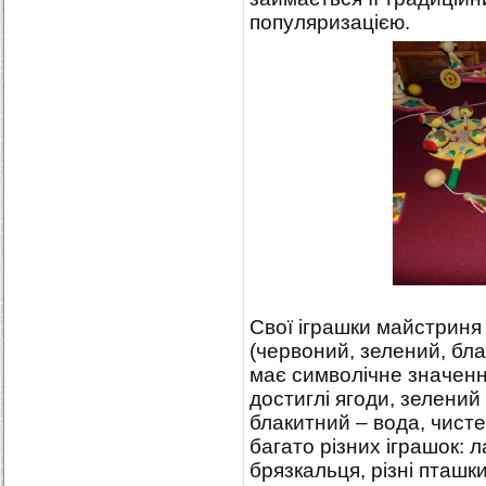
популяризацією.
Свої іграшки майстрин
(червоний, зелений, бла
має символічне значення
достиглі ягоди, зелений
блакитний – вода, чист
багато різних іграшок: л
брязкальця, різні пташк