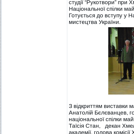
студії “Рукотвори” при
Національної спілки ма
Готується до вступу у Н
мистецтва України.
З відкриттям виставки 
Анатолій Бєлєванцев, г
національної спілки ма
Таїсія Стан, декан Хме
академії, голова комісі