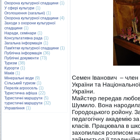
(1)
Охорона культурної спадщини
(1)
У сфері культури
(1)
Оголошення (загальні)
(4)
Охорона культурної спадщини
Заходи з охорони культурної
(1)
спадщини
(1)
Наради, семінари
(1)
Консультативна рада
(1)
Загальна інформація
(1)
Пам'ятки культурної спадщини
(36)
Публічна інформація
(73)
Публічні документи
(38)
Туризм
(1)
Курорти
(1)
Маків
Семен Іванович – член 
(9)
Мінеральні води
(1)
Сільський туризм
України та Національно
(1)
Перелік агроосель
України.
(22)
Туристична афіша
Майстер передав любов д
(5)
Туристичні маршрути
(32)
туристичні маршрути
Шумило. Вона народилася
(1)
Управління
Городоцького ройону. З
педагогічну академію за
класів. Працювала в шко
захопилася розписом нар
займається її традицій