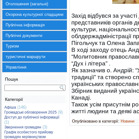
Оголошення (загальні)
Охорона культурної спадщини
Захід відбувся за участі
представників органів д
Публічна інформація
культури, національност
облдержадміністрації п
Публічні документи
Пігольчук та Олена Зап
Туризм
В ході заходу отець Ан
“Молитовник православн
туристичні маршрути
“Дух і літера” .
Управління
Як зазначив о. Андрій: “
традиції” та створено с
Пошук
українських православн
Збірник виданий україн
Канаді.
Категорії
Також усім присутнім ро
(146)
Афіша
житті людини та деякі а
(9)
Громадські обговорення 2025
Доступ до публічної інформації
Опубліковано в категорії:
Новини
(1)
(3)
Звернення громадян
Графік особистого прийому
громадян керівництвом