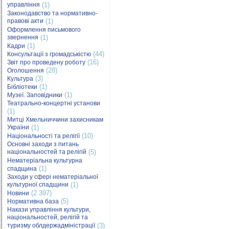
управління
(1)
Законодавство та нормативно-
правові акти
(1)
Оформлення письмового
звернення
(1)
(1)
Кадри
(44)
Консультації з громадськістю
(16)
Звіт про проведену роботу
(28)
Оголошення
(3)
Культура
(1)
Бібліотеки
(1)
Музеї. Заповідники
Театрально-концертні установи
(1)
Митці Хмельниччини захисникам
України
(1)
(10)
Національності та релігії
Основні заходи з питань
національностей та релігій
(5)
Нематеріальна культурна
(1)
спадщина
Заходи у сфері нематеріальної
культурної спадщини
(1)
(2 397)
Новини
(5)
Нормативна база
Накази управління культури,
національностей, релігій та
туризму облдержадміністрації
(3)