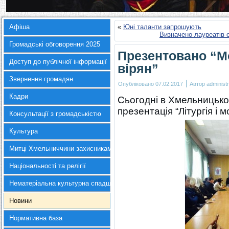
Афіша
«
Юні таланти запрошують
Визначено лауреатів о
Громадські обговорення 2025
Презентовано “М
Доступ до публічної інформації
вірян”
Звернення громадян
|
Опубліковано
07.02.2017
Автор
administr
Кадри
Сьогодні в Хмельницько
презентація “Літургія і м
Консультації з громадськістю
Культура
Митці Хмельниччини захисникам України
Національності та релігії
Нематеріальна культурна спадщина
Новини
Нормативна база