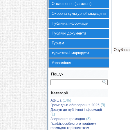
Оголошення (загальні)
Охорона культурної спадщини
Публічна інформація
Публічні документи
Туризм
Опубліков
туристичні маршрути
Управління
Пошук
Категорії
(146)
Афіша
(9)
Громадські обговорення 2025
Доступ до публічної інформації
(1)
(3)
Звернення громадян
Графік особистого прийому
громадян керівництвом