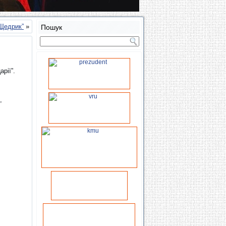
Щедрик”
»
Пошук
арії”.
,