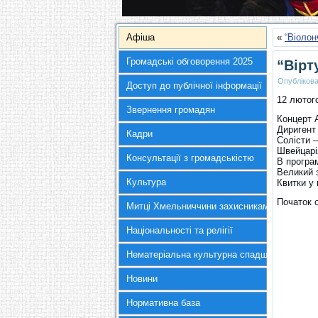
Афіша
«
“Віолон
Громадські обговорення 2025
“Вірт
Опубліков
Доступ до публічної інформації
12 лютог
Звернення громадян
Концерт 
Диригент
Кадри
Солісти 
Швейцарі
Консультації з громадськістю
В програ
Великий з
Культура
Квитки у 
Початок 
Митці Хмельниччини захисникам України
Національності та релігії
Нематеріальна культурна спадщина
Новини
Нормативна база