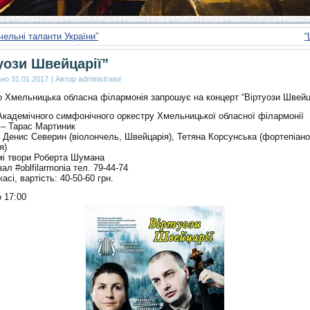
чельні таланти України”
“
уози Швейцарії”
ано
31.01.2017
|
Автор
administrator
о Хмельницька обласна філармонія запрошує на концерт “Віртуози Швейц
Академічного симфонічного оркестру Хмельницької обласної філармонії
 – Тарас Мартиник
– Денис Северин (віолончель, Швейцарія), Тетяна Корсунська (фортепіано
я)
мі твори Роберта Шумана
ал #oblfilarmonia тел. 79-44-74
касі, вартість: 40-50-60 грн.
о 17:00