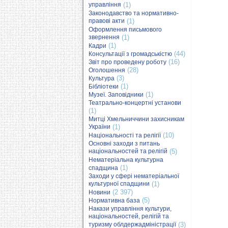
управління
(1)
Законодавство та нормативно-
правові акти
(1)
Оформлення письмового
звернення
(1)
(1)
Кадри
(44)
Консультації з громадськістю
(16)
Звіт про проведену роботу
(28)
Оголошення
(3)
Культура
(1)
Бібліотеки
(1)
Музеї. Заповідники
Театрально-концертні установи
(1)
Митці Хмельниччини захисникам
України
(1)
(10)
Національності та релігії
Основні заходи з питань
національностей та релігій
(5)
Нематеріальна культурна
(1)
спадщина
Заходи у сфері нематеріальної
культурної спадщини
(1)
(2 397)
Новини
(5)
Нормативна база
Накази управління культури,
національностей, релігій та
туризму облдержадміністрації
(3)