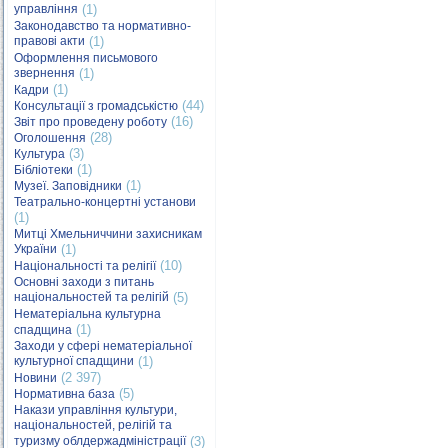
управління
(1)
Законодавство та нормативно-
правові акти
(1)
Оформлення письмового
звернення
(1)
(1)
Кадри
(44)
Консультації з громадськістю
(16)
Звіт про проведену роботу
(28)
Оголошення
(3)
Культура
(1)
Бібліотеки
(1)
Музеї. Заповідники
Театрально-концертні установи
(1)
Митці Хмельниччини захисникам
України
(1)
(10)
Національності та релігії
Основні заходи з питань
національностей та релігій
(5)
Нематеріальна культурна
(1)
спадщина
Заходи у сфері нематеріальної
культурної спадщини
(1)
(2 397)
Новини
(5)
Нормативна база
Накази управління культури,
національностей, релігій та
туризму облдержадміністрації
(3)