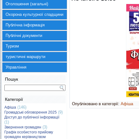
Оголошення (загальні)
Охорона культурної спадщини
Публічна інформація
Публічні документи
Туризм
туристичні маршрути
Управління
Пошук
Категорії
Опубліковано в категорії:
Афіша
(146)
Афіша
(9)
Громадські обговорення 2025
Доступ до публічної інформації
(1)
(3)
Звернення громадян
Графік особистого прийому
громадян керівництвом