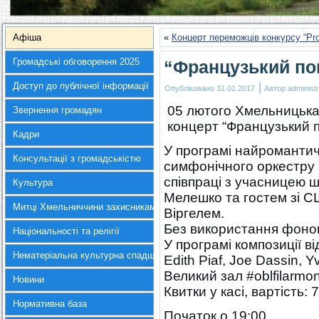
Афіша
«
Концерт переможців конкурсу “Pro
Громадські обговорення 2025
“Французький по
Доступ до публічної інформації
|
Опубліковано
31.01.2017
Автор
administr
05 лютого Хмельницька
Звернення громадян
концерт “Французький п
Кадри
У програмі найромантичн
Консультації з громадськістю
симфонічного оркестру 
співпраці з учасницею 
Культура
Мелешко та гостем зі 
Митці Хмельниччини захисникам України
Віргелем.
Без використання фоно
Національності та релігії
У програмі композиції ві
Нематеріальна культурна спадщина
Edith Piaf, Joe Dassin, 
Великий зал #oblfilarmon
Новини
Квитки у касі, вартість: 
Нормативна база
Початок о 19:00