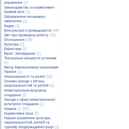
управління
(1)
Законодавство та нормативно-
правові акти
(1)
Оформлення письмового
звернення
(1)
(1)
Кадри
(44)
Консультації з громадськістю
(16)
Звіт про проведену роботу
(28)
Оголошення
(3)
Культура
(1)
Бібліотеки
(1)
Музеї. Заповідники
Театрально-концертні установи
(1)
Митці Хмельниччини захисникам
України
(1)
(10)
Національності та релігії
Основні заходи з питань
національностей та релігій
(5)
Нематеріальна культурна
(1)
спадщина
Заходи у сфері нематеріальної
культурної спадщини
(1)
(2 397)
Новини
(5)
Нормативна база
Накази управління культури,
національностей, релігій та
туризму облдержадміністрації
(3)