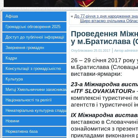
Афіша
«
До 77-річчя з дня народження зн
Щиро вітаємо очільника Облас
Громадські обговорення 2025
Проведення Міжн
Доступ до публічної інформації
у м.Братислава (
Звернення громадян
|
Опубліковано
25.01.2017
Автор
administr
Кадри
26 – 29 січня 2017 року
м.Братислава (Словацьк
Консультації з громадськістю
виставки-ярмарки:
Культура
23-а Міжнародна вис
Митці Хмельниччини захисникам України
«
ITF
SLOVAKIATOUR
»
комплексні туристичні 
Національності та релігії
агентств і туристичної і
Нематеріальна культурна спадщина
ІХ Міжнародна вистав
Новини
виставкою в Словаччині
ознайомитися з презента
Нормативна база
прикладами виконання рі