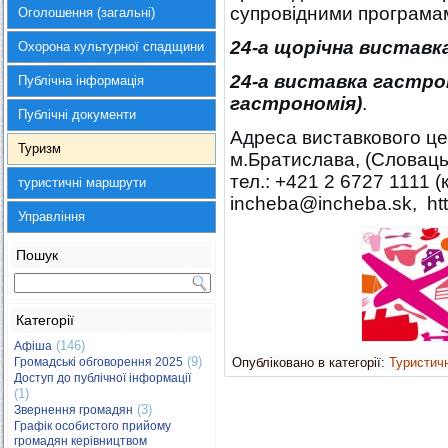
супровідними програма
Оголошення (загальні)
24-а щорічна виста
Охорона культурної спадщини
24-а виставка гастрон
Публічна інформація
гастрономія)
.
Публічні документи
Адреса виставкового це
Туризм
м.Братислава, (Словацьк
тел.: +421 2 6727 1111 (
туристичні маршрути
incheba@incheba.sk, htt
Управління
Пошук
Категорії
(146)
Афіша
(9)
Громадські обговорення 2025
Опубліковано в категорії:
Туристич
Доступ до публічної інформації
(1)
(3)
Звернення громадян
Графік особистого прийому
громадян керівництвом