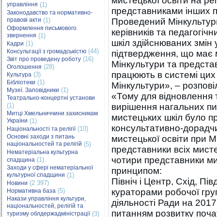
мистецької освіти на рег
управління
(1)
представниками інших п
Законодавство та нормативно-
правові акти
(1)
Проведений Мінкультур
Оформлення письмового
керівників та педагогіч
звернення
(1)
шкіл здійснюваних змін 
(1)
Кадри
(44)
Консультації з громадськістю
підтвердження, що має м
(16)
Звіт про проведену роботу
Мінкультури та представ
(28)
Оголошення
працюють в системі цих 
(3)
Культура
(1)
Бібліотеки
Мінкультури», – розпов
(1)
Музеї. Заповідники
«Тому для відновлення т
Театрально-концертні установи
(1)
вирішення нагальних п
Митці Хмельниччини захисникам
мистецьких шкіл було п
України
(1)
консультативно-дорадчи
(10)
Національності та релігії
Основні заходи з питань
мистецької освіти при М
національностей та релігій
(5)
представники всіх мист
Нематеріальна культурна
чотири представники ми
(1)
спадщина
Заходи у сфері нематеріальної
принципом:
культурної спадщини
(1)
Північ і Центр, Схід, Пі
(2 397)
Новини
(5)
кураторами робочої гру
Нормативна база
Накази управління культури,
діяльності Ради на 2017
національностей, релігій та
питанням розвитку почат
туризму облдержадміністрації
(3)