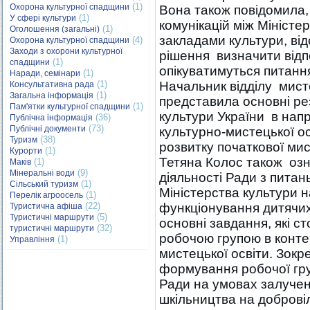
(1)
Охорона культурної спадщини
Вона також повідомила
(1)
У сфері культури
комунікацій між Міністе
(1)
Оголошення (загальні)
закладами культури, ві
(4)
Охорона культурної спадщини
Заходи з охорони культурної
рішення визначити відпо
(1)
спадщини
опікуватимуться питання
(1)
Наради, семінари
(1)
Начальник відділу мисте
Консультативна рада
(1)
Загальна інформація
представила основні ре
(1)
Пам'ятки культурної спадщини
культури України в нап
(36)
Публічна інформація
(73)
Публічні документи
культурно-мистецької ос
(38)
Туризм
розвитку початкової мис
(1)
Курорти
Тетяна Колос також оз
(1)
Маків
(9)
Мінеральні води
діяльності Ради з питан
(1)
Сільський туризм
Міністерства культури н
(1)
Перелік агроосель
(22)
функціонування дитячих
Туристична афіша
(5)
Туристичні маршрути
основні завдання, які с
(32)
туристичні маршрути
робочою групою в конте
(1)
Управління
мистецької освіти. Зок
формування робочої гру
Ради на умовах залучен
шкільництва на доброві