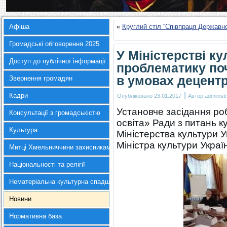
Афіша
«
Круглий стіл “Співпраця Державн
Громадські обговорення 2025
У Міністерстві к
Доступ до публічної інформації
проблематику поч
в умовах децентр
Звернення громадян
|
Кадри
Опубліковано
23.01.2017
Автор
administr
Установче засідання ро
Консультації з громадськістю
освіта» Ради з питань к
Культура
Міністерства культури 
Міністра культури Укра
Митці Хмельниччини захисникам України
Національності та релігії
Нематеріальна культурна спадщина
Новини
Нормативна база