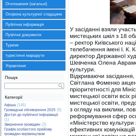
Оголошення (загальні)
Охорона культурної спадщини
Публічна інформація
У засіданні взяли участ
Публічні документи
мистецьких шкіл з 18 об
– ректор Київського наці
Туризм
телебачення імені І. К.
директор Державної худо
туристичні маршрути
Шевченка Олена Аврамен
Управління
культури.
Відкриваючи засідання,
Пошук
Світлана Фоменко акцен
пріоритетності для Міні
мистецької освіти всіх р
Категорії
мистецької освіти, пред
(146)
Афіша
з огляду на виклики, по
(9)
Громадські обговорення 2025
Доступ до публічної інформації
реформування сфер осві
(1)
«Міністерство культури
(3)
Звернення громадян
ефективних комунікацій 
Графік особистого прийому
громадян керівництвом