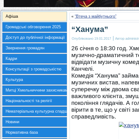
Афіша
«
“Втеча з майбутнього”
Громадські обговорення 2025
“Ханума”
Доступ до публічної інформації
|
Опубліковано
19.01.2017
Автор
administr
26 січня о 18:30 год. 
Звернення громадян
музично-драматичний те
Кадри
відвідати музичну комед
Канчелі.
Консультації з громадськістю
Комедія “Ханума” займа
Культура
музичних вистав, напевн
суперечку між двома сва
Митці Хмельниччини захисникам України
важливого клієнта, змуш
Національності та релігії
покоління глядачів. А г
вірити в те, що у світі
Нематеріальна культурна спадщина
справедливість.
Новини
Нормативна база