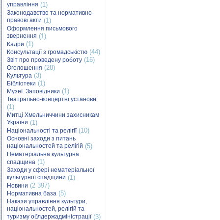
управління
(1)
Законодавство та нормативно-
правові акти
(1)
Оформлення письмового
звернення
(1)
(1)
Кадри
(44)
Консультації з громадськістю
(16)
Звіт про проведену роботу
(28)
Оголошення
(3)
Культура
(1)
Бібліотеки
(1)
Музеї. Заповідники
Театрально-концертні установи
(1)
Митці Хмельниччини захисникам
України
(1)
(10)
Національності та релігії
Основні заходи з питань
національностей та релігій
(5)
Нематеріальна культурна
(1)
спадщина
Заходи у сфері нематеріальної
культурної спадщини
(1)
(2 397)
Новини
(5)
Нормативна база
Накази управління культури,
національностей, релігій та
туризму облдержадміністрації
(3)