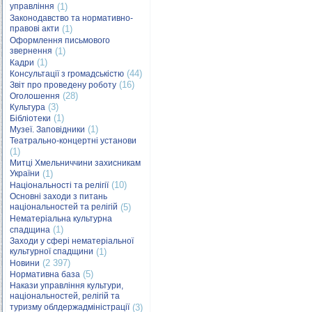
управління
(1)
Законодавство та нормативно-
правові акти
(1)
Оформлення письмового
звернення
(1)
(1)
Кадри
(44)
Консультації з громадськістю
(16)
Звіт про проведену роботу
(28)
Оголошення
(3)
Культура
(1)
Бібліотеки
(1)
Музеї. Заповідники
Театрально-концертні установи
(1)
Митці Хмельниччини захисникам
України
(1)
(10)
Національності та релігії
Основні заходи з питань
національностей та релігій
(5)
Нематеріальна культурна
(1)
спадщина
Заходи у сфері нематеріальної
культурної спадщини
(1)
(2 397)
Новини
(5)
Нормативна база
Накази управління культури,
національностей, релігій та
туризму облдержадміністрації
(3)