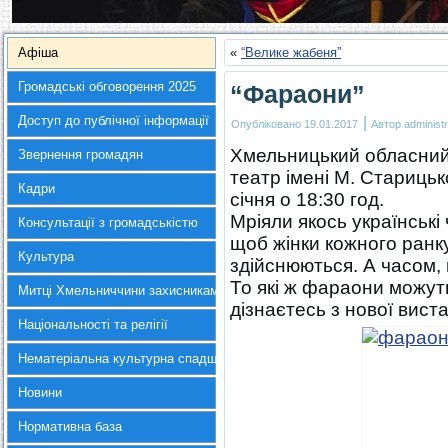
Афіша
«
“Велике жабеня”
Громадські обговорення 2025
“Фараони”
Доступ до публічної інформації
|
Опубліковано
19.01.2017
Автор
administr
Хмельницький обласний
Звернення громадян
театр імені М. Стариць
Кадри
січня о 18:30 год.
Мріяли якось українські 
Консультації з громадськістю
щоб жінки кожного ранку
Культура
здійснюються. А часом, 
То які ж фараони можут
Митці Хмельниччини захисникам України
дізнаєтесь з нової вист
Національності та релігії
Нематеріальна культурна спадщина
Новини
Нормативна база