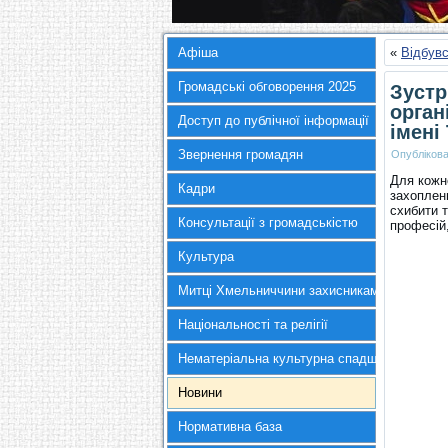
Афіша
«
Відбувс
Громадські обговорення 2025
Зустр
орган
Доступ до публічної інформації
імені
Звернення громадян
Опубліков
Для кожн
Кадри
захопленн
схибити т
Консультації з громадськістю
професій,
Культура
Митці Хмельниччини захисникам України
Національності та релігії
Нематеріальна культурна спадщина
Новини
Нормативна база