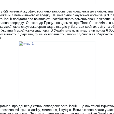
зу бібліотечний журфікс гостинно запросив семикласників до знайомства 
иками Хмельницького осередку Національної скаутської організації “Пла
анізації повідали про важливість патріотичного самовиховання українськ
Голова осередку Олександр Процун повідомив, що “Пласт” – найбільша т
а українська скаутська організація, яка діє у багатьох країнах світу та о
 України й української діаспори. В Україні кількість пластунів понад 6 000
розвивають лідерство, фізичну вправність, творчі здібності та зберігають 
м.
далися про дві невід’ємних складових організації – це початкові туристи
і розвиваючі ігри на логіку, мислення, інтуїцію. Вони активно брали участ
іграх та конкурсах. Пластуни також розповідали про мандрівки Україною т