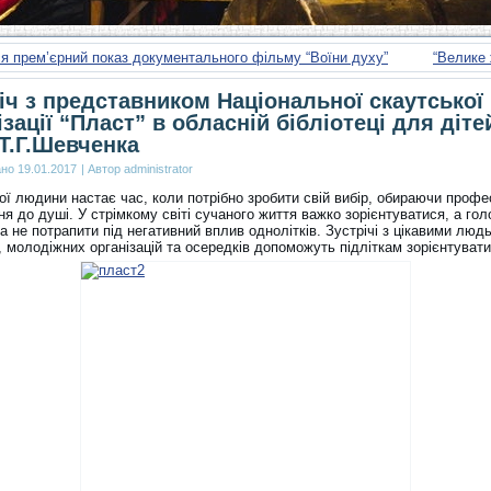
я прем’єрний показ документального фільму “Воїни духу”
“Велике
іч з представником Національної скаутської
ізації “Пласт” в обласній бібліотеці для діте
 Т.Г.Шевченка
ано
19.01.2017
|
Автор
administrator
ої людини настає час, коли потрібно зробити свій вибір, обираючи профе
я до душі. У стрімкому світі сучаного життя важко зорієнтуватися, а гол
а не потрапити під негативний вплив однолітків. Зустрічі з цікавими люд
 молодіжних організацій та осередків допоможуть підліткам зорієнтувати