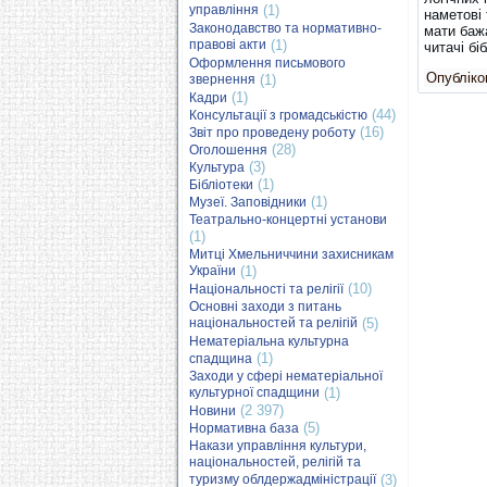
управління
(1)
наметові 
Законодавство та нормативно-
мати баж
правові акти
(1)
читачі б
Оформлення письмового
Опубліков
звернення
(1)
(1)
Кадри
(44)
Консультації з громадськістю
(16)
Звіт про проведену роботу
(28)
Оголошення
(3)
Культура
(1)
Бібліотеки
(1)
Музеї. Заповідники
Театрально-концертні установи
(1)
Митці Хмельниччини захисникам
України
(1)
(10)
Національності та релігії
Основні заходи з питань
національностей та релігій
(5)
Нематеріальна культурна
(1)
спадщина
Заходи у сфері нематеріальної
культурної спадщини
(1)
(2 397)
Новини
(5)
Нормативна база
Накази управління культури,
національностей, релігій та
туризму облдержадміністрації
(3)