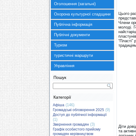
Оголошення (загальні)
Цього ра
Охорона культурної спадщини
представн
Члени орг
Публічна інформація
молоді. 
найстаріш
Публічні документи
пластунів
“Пласті” 
Туризм
традиція
туристичні маршрути
Управління
Пошук
Категорії
(146)
Афіша
(9)
Громадські обговорення 2025
Доступ до публічної інформації
(1)
(3)
Звернення громадян
Діти дові
Графік особистого прийому
та активн
громадян керівництвом
логічних 