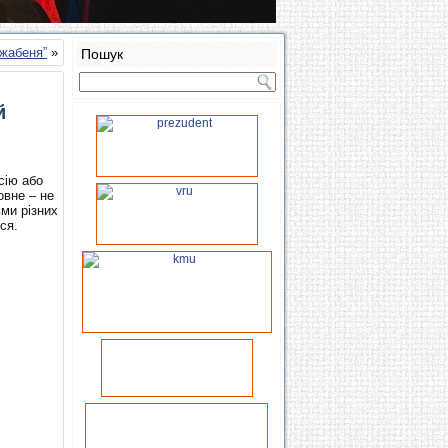
 жабеня”
»
Пошук
й
сію або
овне – не
ьми різних
ся.