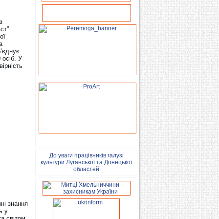
з
ст”.
ої
а
б’єднує
 осіб. У
вірність
До уваги працівників галузі
культури Луганської та Донецької
областей
чні знання
ь у
а світом,