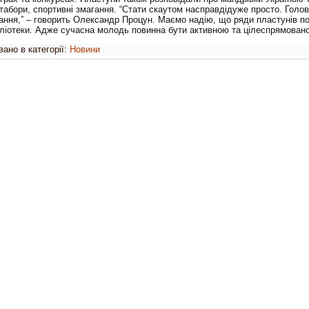
табори, спортивні змагання. “Стати скаутом насправдідуже просто. Голо
ання,” – говорить Олександр Процун. Маємо надію, що ряди пластунів п
ібліотеки. Адже сучасна молодь повинна бути активною та цілеспрямован
ано в категорії:
Новини