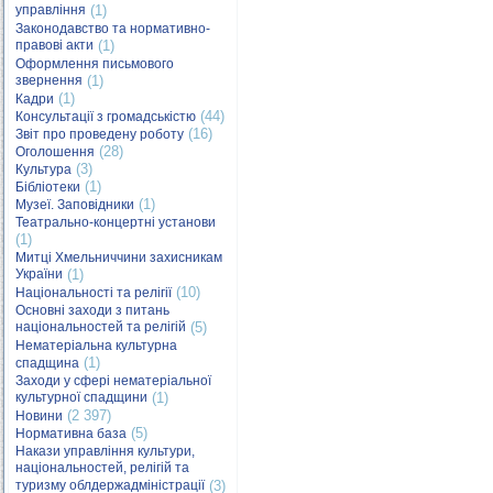
управління
(1)
Законодавство та нормативно-
правові акти
(1)
Оформлення письмового
звернення
(1)
(1)
Кадри
(44)
Консультації з громадськістю
(16)
Звіт про проведену роботу
(28)
Оголошення
(3)
Культура
(1)
Бібліотеки
(1)
Музеї. Заповідники
Театрально-концертні установи
(1)
Митці Хмельниччини захисникам
України
(1)
(10)
Національності та релігії
Основні заходи з питань
національностей та релігій
(5)
Нематеріальна культурна
(1)
спадщина
Заходи у сфері нематеріальної
культурної спадщини
(1)
(2 397)
Новини
(5)
Нормативна база
Накази управління культури,
національностей, релігій та
туризму облдержадміністрації
(3)