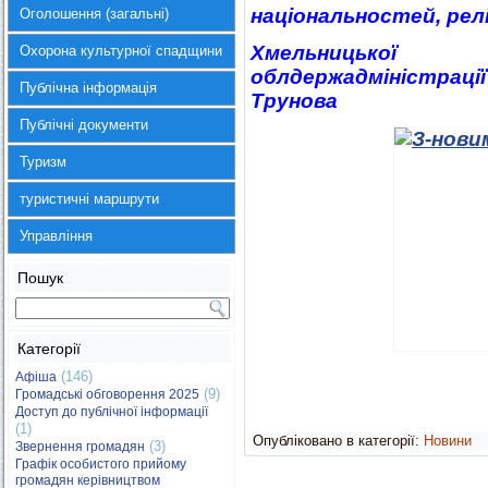
національностей, рел
Оголошення (загальні)
Хмельницької
Охорона культурної спадщини
облдержадм
Публічна інформація
Трунова
Публічні документи
Туризм
туристичні маршрути
Управління
Пошук
Категорії
(146)
Афіша
(9)
Громадські обговорення 2025
Доступ до публічної інформації
(1)
Опубліковано в категорії:
Новини
(3)
Звернення громадян
Графік особистого прийому
громадян керівництвом