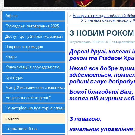
Афіша
«
Новорічні пригоди в обласній бібл
У січні експонатом місяця 
Громадські обговорення 2025
З НОВИМ РОКОМ
Доступ до публічної інформації
|
Опубліковано
30.12.2016
Автор
administr
Звернення громадян
Дорогі друзі, колеги!
Кадри
роком та Різдвом Хр
Консультації з громадськістю
Нехай все добре при
здійснюється, помис
Культура
родині панує добробу
Митці Хмельниччини захисникам України
Божої благодаті Вам,
тепла під мирним небо
Національності та релігії
Нематеріальна культурна спадщина
З повагою,
Новини
начальник управління
Нормативна база