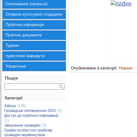
Оголошення (загальні)
Охорона культурної спадщини
Публічна інформація
Публічні документи
Туризм
туристичні маршрути
Управління
Опубліковано в категорії:
Новини
Пошук
Категорії
(146)
Афіша
(9)
Громадські обговорення 2025
Доступ до публічної інформації
(1)
(3)
Звернення громадян
Графік особистого прийому
громадян керівництвом