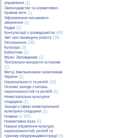
управління
(1)
Законодавство та нормативно-
правові акти
(1)
Оформлення письмового
звернення
(1)
(1)
Кадри
(44)
Консультації з громадськістю
(16)
Звіт про проведену роботу
(28)
Оголошення
(3)
Культура
(1)
Бібліотеки
(1)
Музеї. Заповідники
Театрально-концертні установи
(1)
Митці Хмельниччини захисникам
України
(1)
(10)
Національності та релігії
Основні заходи з питань
національностей та релігій
(5)
Нематеріальна культурна
(1)
спадщина
Заходи у сфері нематеріальної
культурної спадщини
(1)
(2 397)
Новини
(5)
Нормативна база
Накази управління культури,
національностей, релігій та
туризму облдержадміністрації
(3)