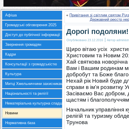
Афіша
«
Привітання зі світлим святом Рі
Державний реєстр нер
Громадські обговорення 2025
Дорогі подоляни!
Доступ до публічної інформації
|
Опубліковано
23.12.2016
Автор
administr
Звернення громадян
Щиро вітаю усіх христия
Кадри
Христовим та Новим 201
Хай святкова новорічна 
Консультації з громадськістю
Вам і Вашим родинам ми
добробут та Боже благо
Культура
Нехай рік Новий буде дл
Митці Хмельниччини захисникам України
справи в ім’я розвитку 
Засіваємо Вас добром, 
Національності та релігії
щастям і благополуччям
Нематеріальна культурна спадщина
Начальник управління к
Новини
релігій та туризму 
Трунова
Нормативна база