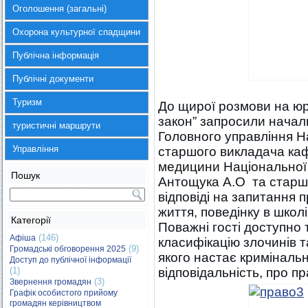
Оголошення (загальні)
Охорона культурної спадщини
Публічна інформація
Публічні документи
Туризм
До щирої розмови на юри
закон” запросили начал
туристичні маршрути
Головного управління На
Управління
старшого викладача каф
медицини Національної 
Пошук
Антощука А.О та старшо
відповіді на запитання п
життя, поведінку в школ
Категорії
Поважні гості доступно 
(146)
Афіша
класифікацію злочинів та
(9)
Громадські обговорення 2025
якого настає криміналь
Доступ до публічної інформації
(1)
відповідальність, про пр
(3)
Звернення громадян
Графік особистого прийому
громадян керівництвом