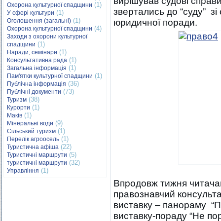
вирішував судові справи.
(1)
Охорона культурної спадщини
звертались до “суду” з
(1)
У сфері культури
(1)
Оголошення (загальні)
юридичної поради.
(4)
Охорона культурної спадщини
Заходи з охорони культурної
(1)
спадщини
(1)
Наради, семінари
(1)
Консультативна рада
(1)
Загальна інформація
(1)
Пам'ятки культурної спадщини
(36)
Публічна інформація
(73)
Публічні документи
(38)
Туризм
(1)
Курорти
(1)
Маків
(9)
Мінеральні води
(1)
Сільський туризм
(1)
Перелік агроосель
(22)
Туристична афіша
(5)
Туристичні маршрути
(32)
туристичні маршрути
(1)
Управління
Впродовж тижня читачам
правознавчий консультат
виставку – панораму “П
виставку-пораду “Не по