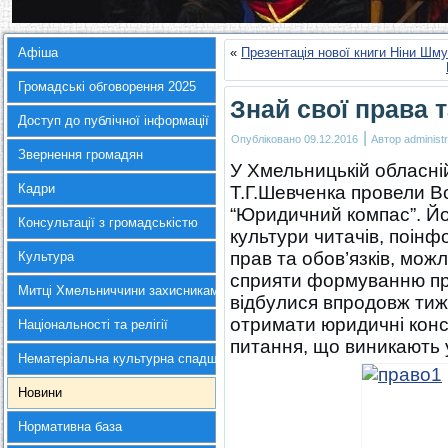
Афіша
«
Презентація нової книги Ніни Шму
Громадські обговорення 2025
Знай свої права 
Доступ до публічної інформації
|
Опубліковано
09.12.2016
Автор
administr
Звернення громадян
У Хмельницькій обласній 
Кадри
Т.Г.Шевченка провели В
“Юридичний компас”. Йо
Консультації з громадськістю
культури читачів, поін
прав та обов’язків, можл
Культура
сприяти формуванню прав
Митці Хмельниччини захисникам України
відбулися впродовж тиж
отримати юридичні консу
Національності та релігії
питання, що виникають 
Нематеріальна культурна спадщина
Новини
Нормативна база