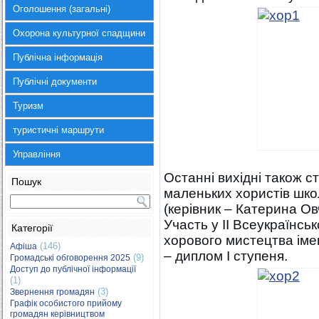
Оголошення (загальні)
Охорона культурної спадщини
Публічна інформація
Публічні документи
Туризм
туристичні маршрути
Управління
Останні вихідні також с
Пошук
маленьких хористів шко
(керівник – Катерина Ов
Участь у ІІ Всеукраїнсь
Категорії
хорового мистецтва іме
(146)
Афіша
– диплом І ступеня.
(9)
Громадські обговорення 2025
Доступ до публічної інформації
(1)
(3)
Звернення громадян
Графік особистого прийому
громадян керівництвом