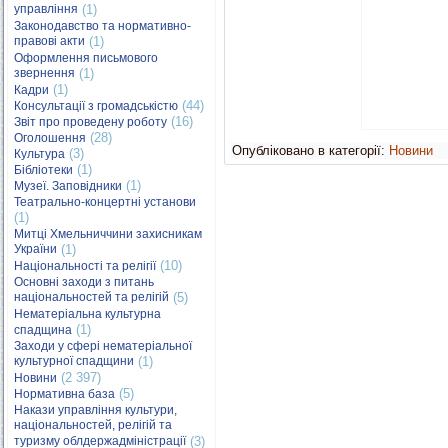
управління
(1)
Законодавство та нормативно-
правові акти
(1)
Оформлення письмового
звернення
(1)
(1)
Кадри
(44)
Консультації з громадськістю
(16)
Звіт про проведену роботу
(28)
Оголошення
Опубліковано в категорії:
Новини
(3)
Культура
(1)
Бібліотеки
(1)
Музеї. Заповідники
Театрально-концертні установи
(1)
Митці Хмельниччини захисникам
України
(1)
(10)
Національності та релігії
Основні заходи з питань
національностей та релігій
(5)
Нематеріальна культурна
(1)
спадщина
Заходи у сфері нематеріальної
культурної спадщини
(1)
(2 397)
Новини
(5)
Нормативна база
Накази управління культури,
національностей, релігій та
туризму облдержадміністрації
(3)