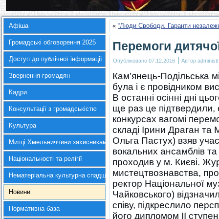
Афіша
«
“Люди Свободи. Гаранти незалежн
Громадські обговорення 2025
Перемоги дитячо
Доступ до публічної інформації
|
Опубліковано
07.12.2016
Автор
administr
Кам’янець-Подільська м
Звернення громадян
була і є провідником ви
Кадри
В останні осінні дні цьо
ще раз це підтвердили,
Консультації з громадськістю
конкурсах вагомі перемо
Культура
складі Ірини Драган та
Ольга Пастух) взяв уча
Митці Хмельниччини захисникам України
вокальних ансамблів та
Національності та релігії
проходив у м. Києві. Жу
мистецтвознавства, про
Нематеріальна культурна спадщина
ректор Національної муз
Новини
Чайковського) відзначи
співу, підкреслило перс
Нормативна база
його дипломом ІІ ступен