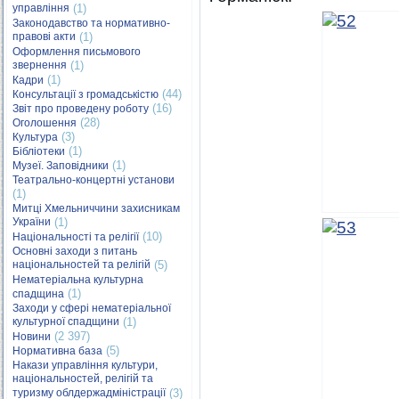
управління
(1)
Законодавство та нормативно-
правові акти
(1)
Оформлення письмового
звернення
(1)
(1)
Кадри
(44)
Консультації з громадськістю
(16)
Звіт про проведену роботу
(28)
Оголошення
(3)
Культура
(1)
Бібліотеки
(1)
Музеї. Заповідники
Театрально-концертні установи
(1)
Митці Хмельниччини захисникам
України
(1)
(10)
Національності та релігії
Основні заходи з питань
національностей та релігій
(5)
Нематеріальна культурна
(1)
спадщина
Заходи у сфері нематеріальної
культурної спадщини
(1)
(2 397)
Новини
(5)
Нормативна база
Накази управління культури,
національностей, релігій та
туризму облдержадміністрації
(3)