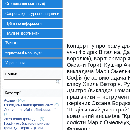
Оголошення (загальні)
Охорона культурної спадщини
Публічна інформація
Публічні документи
Туризм
Концертну програму для
учні Фрідріх Віталіна, 
туристичні маршрути
Королюк), Карп’юк Марі
Управління
Оксани Гори), Кушнір Ан
викладача Марії Омельч
Пошук
Софія (клас викладача 
класу Хвиль Вікторія, 
Дмитро (викладач Роман 
Категорії
працівники – інструмен
(146)
Афіша
(керівник Оксана Бордю
(9)
Громадські обговорення 2025
“Подільський диво грай”
Доступ до публічної інформації
(1)
вокальний ансамбль “Кр
(3)
Звернення громадян
солісти Марія Омельчук
Графік особистого прийому
Ферманюк.
громадян керівництвом