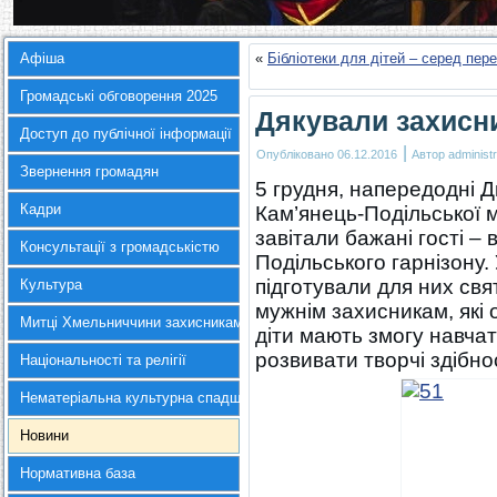
Афіша
«
Бібліотеки для дітей – серед пе
Громадські обговорення 2025
Дякували захисн
Доступ до публічної інформації
|
Опубліковано
06.12.2016
Автор
administr
Звернення громадян
5 грудня, напередодні Д
Кадри
Кам’янець-Подільської м
завітали бажані гості –
Консультації з громадськістю
Подільського гарнізону. 
підготували для них свя
Культура
мужнім захисникам, які о
Митці Хмельниччини захисникам України
діти мають змогу навчат
розвивати творчі здібнос
Національності та релігії
Нематеріальна культурна спадщина
Новини
Нормативна база