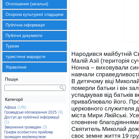
Оголошення (загальні)
Охорона культурної спадщини
Публічна інформація
Публічні документи
Туризм
Народився майбутній Свя
туристичні маршрути
Малій Азії (територія с
Нонна – виховували сина
Управління
навчали справедливості, 
Пошук
В дитячому віці Микола
померли батьки і він з
успадкував від батьків 
Категорії
приваблювало його. Пр
(146)
Афіша
церковного служителя до
(9)
Громадські обговорення 2025
міста Мири Лікійські. У
Доступ до публічної інформації
сповнене благодіяннями
(1)
(3)
Звернення громадян
Святитель Миколай дожив
Графік особистого прийому
своє земне життя 19 гру
громадян керівництвом