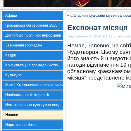
Афіша
«
Обласний художній музей запрош
Громадські обговорення 2025
Експонат місяця
Доступ до публічної інформації
|
Опубліковано
05.12.2016
Автор
administr
Немає, напевно, на світ
Звернення громадян
Чудотворця. Цьому свят
Кадри
його знають й шанують 
нагоди відзначення 19 
Консультації з громадськістю
обласному краєзнавчому
Культура
місяця” представлено ік
Митці Хмельниччини захисникам України
Національності та релігії
Нематеріальна культурна спадщина
Новини
Нормативна база