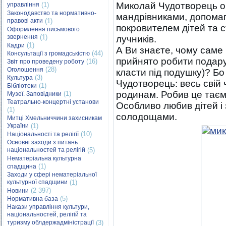
Миколай Чудотворець опі
управління
(1)
Законодавство та нормативно-
мандрівниками, допомаг
правові акти
(1)
покровителем дітей та ст
Оформлення письмового
звернення
(1)
лучників.
(1)
Кадри
А Ви знаєте, чому саме 
(44)
Консультації з громадськістю
прийнято робити подару
(16)
Звіт про проведену роботу
(28)
Оголошення
класти під подушку)? Б
(3)
Культура
Чудотворець: весь свій 
(1)
Бібліотеки
родинам. Робив це таємн
(1)
Музеї. Заповідники
Театрально-концертні установи
Особливо любив дітей і
(1)
солодощами.
Митці Хмельниччини захисникам
України
(1)
(10)
Національності та релігії
Основні заходи з питань
національностей та релігій
(5)
Нематеріальна культурна
(1)
спадщина
Заходи у сфері нематеріальної
культурної спадщини
(1)
(2 397)
Новини
(5)
Нормативна база
Накази управління культури,
національностей, релігій та
туризму облдержадміністрації
(3)