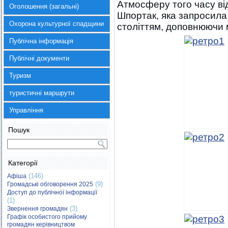
Атмосферу того часу ві
Оголошення (загальні)
Шпортак, яка запросил
Охорона культурної спадщини
століттям, доповнюючи 
Публічна інформація
Публічні документи
Туризм
туристичні маршрути
Управління
Пошук
Категорії
(146)
Афіша
(9)
Громадські обговорення 2025
Доступ до публічної інформації
(1)
(3)
Звернення громадян
Графік особистого прийому
громадян керівництвом