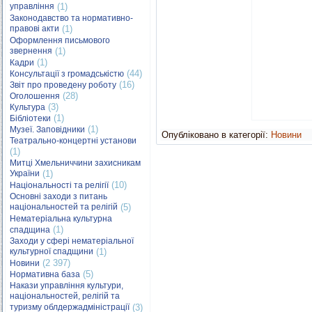
управління
(1)
Законодавство та нормативно-
правові акти
(1)
Оформлення письмового
звернення
(1)
(1)
Кадри
(44)
Консультації з громадськістю
(16)
Звіт про проведену роботу
(28)
Оголошення
(3)
Культура
(1)
Бібліотеки
(1)
Музеї. Заповідники
Опубліковано в категорії:
Новини
Театрально-концертні установи
(1)
Митці Хмельниччини захисникам
України
(1)
(10)
Національності та релігії
Основні заходи з питань
національностей та релігій
(5)
Нематеріальна культурна
(1)
спадщина
Заходи у сфері нематеріальної
культурної спадщини
(1)
(2 397)
Новини
(5)
Нормативна база
Накази управління культури,
національностей, релігій та
туризму облдержадміністрації
(3)