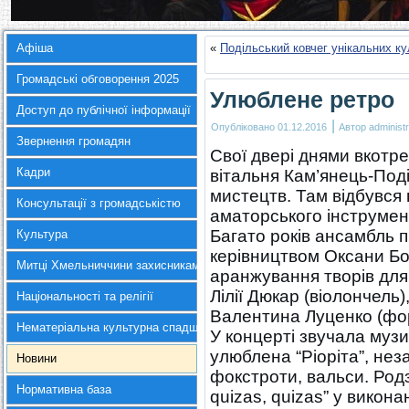
Афіша
«
Подільський ковчег унікальних ку
Громадські обговорення 2025
Улюблене ретро
Доступ до публічної інформації
|
Опубліковано
01.12.2016
Автор
administr
Звернення громадян
Свої двері днями вкотр
Кадри
вітальня Кам’янець-Поді
мистецтв. Там відбувся
Консультації з громадськістю
аматорського інструмен
Багато років ансамбль 
Культура
керівництвом Оксани Бо
Митці Хмельниччини захисникам України
аранжування творів для 
Лілії Дюкар (віолончель)
Національності та релігії
Валентина Луценко (фор
Нематеріальна культурна спадщина
У концерті звучала музик
улюблена “Ріоріта”, нез
Новини
фокстроти, вальси. Родз
Нормативна база
quizas, quizas” у викон