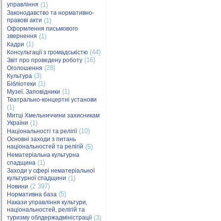
управління
(1)
Законодавство та нормативно-
правові акти
(1)
Оформлення письмового
звернення
(1)
(1)
Кадри
(44)
Консультації з громадськістю
(16)
Звіт про проведену роботу
(28)
Оголошення
(3)
Культура
(1)
Бібліотеки
(1)
Музеї. Заповідники
Театрально-концертні установи
(1)
Митці Хмельниччини захисникам
України
(1)
(10)
Національності та релігії
Основні заходи з питань
національностей та релігій
(5)
Нематеріальна культурна
(1)
спадщина
Заходи у сфері нематеріальної
культурної спадщини
(1)
(2 397)
Новини
(5)
Нормативна база
Накази управління культури,
національностей, релігій та
туризму облдержадміністрації
(3)