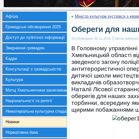
Афіша
«
Міністр культури зустрівся з кері
Громадські обговорення 2025
Обереги для наш
Доступ до публічної інформації
|
Опубліковано
30.11.2016
Автор
administr
В Головному управлінні 
Звернення громадян
Хмельницькій області ві
Кадри
зведеного загону поліції
антитерористичної опер
Консультації з громадськістю
дитячої школи мистецтв.
Культура
викладачів образотворч
Наталії Лісової старан
Митці Хмельниччини захисникам України
оберегів для наших захи
Національності та релігії
торбинки, всередину яких
щирими побажаннями шв
Нематеріальна культурна спадщина
Новини
Нормативна база