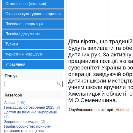
Оголошення (загальні)
Охорона культурної спадщини
Публічна інформація
Публічні документи
Діти вірять, що традиці
Туризм
будуть захищати та обері
дитячих рук. За активну
туристичні маршрути
працівників поліції, які
Управління
суверенітет України в 
операції, завідуючій о
Пошук
дитячої школи мистецтв
учням школи вручили по
Хмельницькій області ге
Категорії
М.О.Семенишина.
(146)
Афіша
(9)
Громадські обговорення 2025
Опубліковано в категорії:
Новини
Доступ до публічної інформації
(1)
(3)
Звернення громадян
Графік особистого прийому
громадян керівництвом