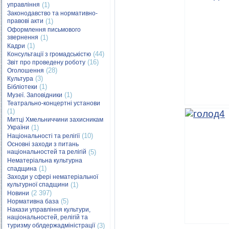
управління
(1)
Законодавство та нормативно-
правові акти
(1)
Оформлення письмового
звернення
(1)
(1)
Кадри
(44)
Консультації з громадськістю
(16)
Звіт про проведену роботу
(28)
Оголошення
(3)
Культура
(1)
Бібліотеки
(1)
Музеї. Заповідники
Театрально-концертні установи
(1)
Митці Хмельниччини захисникам
України
(1)
(10)
Національності та релігії
Основні заходи з питань
національностей та релігій
(5)
Нематеріальна культурна
(1)
спадщина
Заходи у сфері нематеріальної
культурної спадщини
(1)
(2 397)
Новини
(5)
Нормативна база
Накази управління культури,
національностей, релігій та
туризму облдержадміністрації
(3)