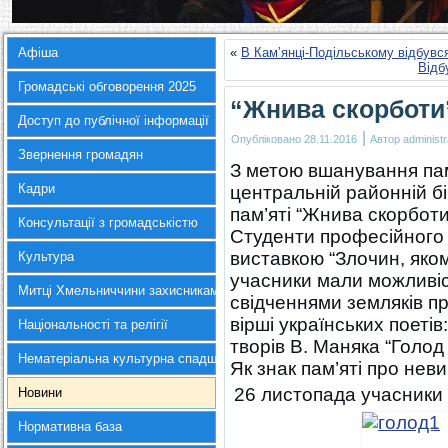
Афіша
«
В Кам’янці-Подільському відбувс
Відб
Громадські обговорення 2025
“Жнива скорботи
Доступ до публічної інформації
|
Опубліковано
28.11.2016
Автор
administr
Звернення громадян
З метою вшанування пам
Кадри
центральній районній б
пам’яті “Жнива скорботи
Консультації з громадськістю
Студенти професійного
виставкою “Злочин, яко
Культура
учасники мали можливіс
Митці Хмельниччини захисникам України
свідченнями земляків пр
вірші українських поетів
Національності та релігії
творів В. Маняка “Голод 
Нематеріальна культурна спадщина
Як знак пам’яті про нев
26 листопада учасники 
Новини
Нормативна база