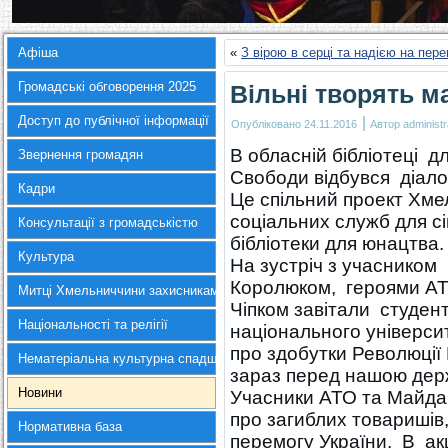
Афіша
«
З вірою в серці та надією на пер
Громадські обговорення 2025
Вільні творять м
Доступ до публічної інформації
|
Опубліковано
24.11.2016
Автор
administr
В обласній бібліотеці д
Звернення громадян
Свободи відбувся діалог
Кадри
Це спільний проект Хме
соціальних служб для сі
Консультації з громадськістю
бібліотеки для юнацтва.
Культура
На зустріч з учасником
Королюком, героями АТ
Митці Хмельниччини захисникам України
Чіпком завітали студент
Національності та релігії
національного універси
про здобутки Революції 
Нематеріальна культурна спадщина
зараз перед нашою держ
Новини
Учасники АТО та Майдан
про загиблих товаришів
Нормативна база
перемогу України. В ак