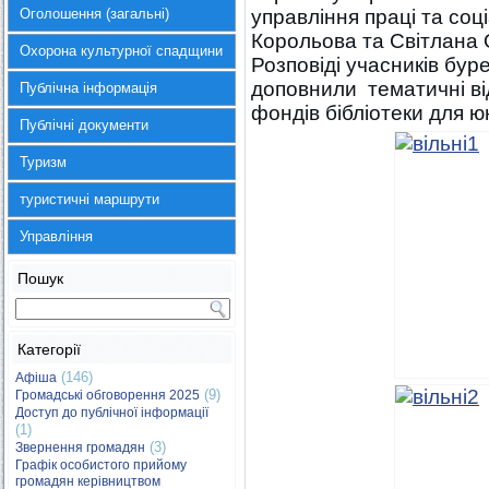
Оголошення (загальні)
управління праці та со
Корольова та Світлана 
Охорона культурної спадщини
Розповіді учасників бу
доповнили тематичні ві
Публічна інформація
фондів бібліотеки для ю
Публічні документи
Туризм
туристичні маршрути
Управління
Пошук
Категорії
(146)
Афіша
(9)
Громадські обговорення 2025
Доступ до публічної інформації
(1)
(3)
Звернення громадян
Графік особистого прийому
громадян керівництвом