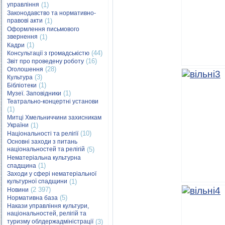
управління
(1)
Законодавство та нормативно-
правові акти
(1)
Оформлення письмового
звернення
(1)
(1)
Кадри
(44)
Консультації з громадськістю
(16)
Звіт про проведену роботу
(28)
Оголошення
(3)
Культура
(1)
Бібліотеки
(1)
Музеї. Заповідники
Театрально-концертні установи
(1)
Митці Хмельниччини захисникам
України
(1)
(10)
Національності та релігії
Основні заходи з питань
національностей та релігій
(5)
Нематеріальна культурна
(1)
спадщина
Заходи у сфері нематеріальної
культурної спадщини
(1)
(2 397)
Новини
(5)
Нормативна база
Накази управління культури,
національностей, релігій та
туризму облдержадміністрації
(3)