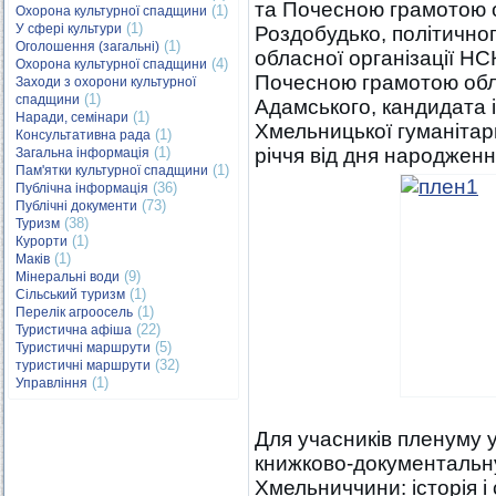
та Почесною грамотою о
(1)
Охорона культурної спадщини
(1)
У сфері культури
Роздобудько, політичног
(1)
Оголошення (загальні)
обласної організації НСК
(4)
Охорона культурної спадщини
Почесною грамотою обла
Заходи з охорони культурної
(1)
спадщини
Адамського, кандидата 
(1)
Наради, семінари
Хмельницької гуманітарн
(1)
Консультативна рада
(1)
річчя від дня народженн
Загальна інформація
(1)
Пам'ятки культурної спадщини
(36)
Публічна інформація
(73)
Публічні документи
(38)
Туризм
(1)
Курорти
(1)
Маків
(9)
Мінеральні води
(1)
Сільський туризм
(1)
Перелік агроосель
(22)
Туристична афіша
(5)
Туристичні маршрути
(32)
туристичні маршрути
(1)
Управління
Для учасників пленуму у
книжково-документальн
Хмельниччини: історія і 