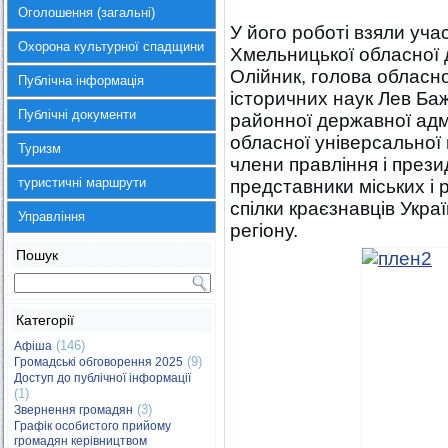
Оголошення (загальні)
У його роботі взяли учас
Охорона культурної спадщини
Хмельницької обласної 
Олійник, голова обласно
Публічна інформація
історичних наук Лев Ба
Публічні документи
районної державної адмі
обласної універсальної 
Туризм
члени правління і презид
туристичні маршрути
представники міських і
спілки краєзнавців Украї
Управління
регіону.
Пошук
Категорії
(146)
Афіша
(9)
Громадські обговорення 2025
Доступ до публічної інформації
(1)
(3)
Звернення громадян
Графік особистого прийому
громадян керівництвом