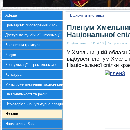
Афіша
«
Відкриття виставки
Громадські обговорення 2025
Пленум Хмельниць
Національної спі
Доступ до публічної інформації
|
Опубліковано
17.11.2016
Автор
administr
Звернення громадян
У Хмельницькій обласній
Кадри
відбувся пленум Хмельни
Національної спілки кра
Консультації з громадськістю
Культура
Митці Хмельниччини захисникам України
Національності та релігії
Нематеріальна культурна спадщина
Новини
Нормативна база