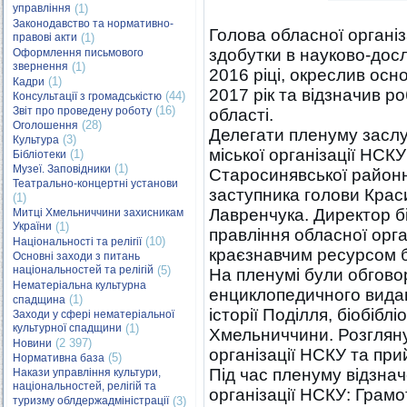
управління
(1)
Законодавство та нормативно-
Голова обласної органі
правові акти
(1)
здобутки в науково-досл
Оформлення письмового
звернення
(1)
2016 ріці, окреслив осн
(1)
Кадри
2017 рік та відзначив р
(44)
Консультації з громадськістю
(16)
Звіт про проведену роботу
області.
(28)
Оголошення
Делегати пленуму заслу
(3)
Культура
міської організації НСК
(1)
Бібліотеки
(1)
Музеї. Заповідники
Старосинявської районно
Театрально-концертні установи
заступника голови Краси
(1)
Лавренчука. Директор б
Митці Хмельниччини захисникам
України
(1)
правління обласної орга
(10)
Національності та релігії
краєзнавчим ресурсом б
Основні заходи з питань
національностей та релігій
(5)
На пленумі були обговор
Нематеріальна культурна
енциклопедичного видан
(1)
спадщина
історії Поділля, біобібл
Заходи у сфері нематеріальної
культурної спадщини
(1)
Хмельниччини. Розгляну
(2 397)
Новини
організації НСКУ та при
(5)
Нормативна база
Під час пленуму відзна
Накази управління культури,
національностей, релігій та
організації НСКУ: Грамо
туризму облдержадміністрації
(3)