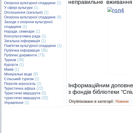
неправильне вживання д
(1)
Охорона культурної спадщини
(1)
У сфері культури
(1)
Оголошення (загальні)
(4)
Охорона культурної спадщини
Заходи з охорони культурної
(1)
спадщини
(1)
Наради, семінари
(1)
Консультативна рада
(1)
Загальна інформація
(1)
Пам'ятки культурної спадщини
(36)
Публічна інформація
(73)
Публічні документи
(38)
Туризм
(1)
Курорти
(1)
Маків
(9)
Мінеральні води
(1)
Сільський туризм
(1)
Перелік агроосель
Інформаційним доповне
(22)
Туристична афіша
з фондів бібліотеки “Спі
(5)
Туристичні маршрути
(32)
туристичні маршрути
Опубліковано в категорії:
Новини
(1)
Управління