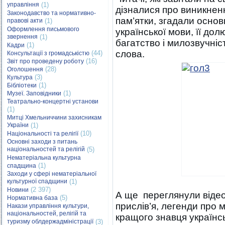
управління
(1)
дізналися про виникненн
Законодавство та нормативно-
пам’ятки, згадали основ
правові акти
(1)
Оформлення письмового
української мови, її дол
звернення
(1)
багатство і милозвучніст
(1)
Кадри
слова.
(44)
Консультації з громадськістю
(16)
Звіт про проведену роботу
(28)
Оголошення
(3)
Культура
(1)
Бібліотеки
(1)
Музеї. Заповідники
Театрально-концертні установи
(1)
Митці Хмельниччини захисникам
України
(1)
(10)
Національності та релігії
Основні заходи з питань
національностей та релігій
(5)
Нематеріальна культурна
(1)
спадщина
Заходи у сфері нематеріальної
культурної спадщини
(1)
(2 397)
Новини
А ще переглянули відео,
(5)
Нормативна база
прислів’я, легенди про м
Накази управління культури,
національностей, релігій та
кращого знавця українсь
туризму облдержадміністрації
(3)