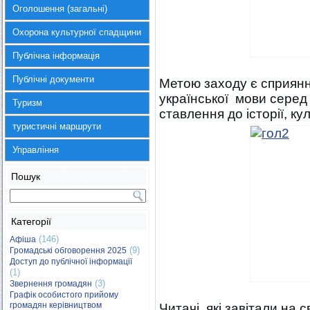
Оголошення (загальні)
Охорона культурної спадщини
Публічна інформація
Публічні документи
Метою заходу є сприя
української мови серед
Туризм
ставлення до історії, ку
туристичні маршрути
Управління
Пошук
Категорії
(146)
Афіша
(9)
Громадські обговорення 2025
Доступ до публічної інформації
(1)
(3)
Звернення громадян
Графік особистого прийому
громадян керівництвом
Читачі, які завітали на 