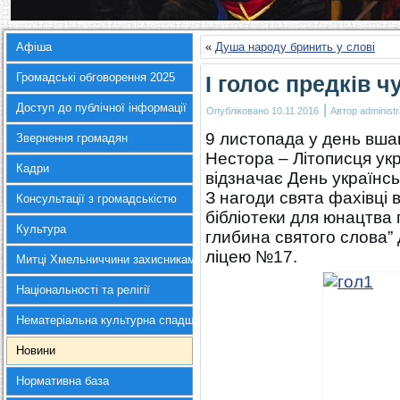
Афіша
«
Душа народу бринить у слові
Громадські обговорення 2025
І голос предків чу
Доступ до публічної інформації
|
Опубліковано
10.11.2016
Автор
administr
9 листопада у день вша
Звернення громадян
Нестора – Літописця укр
Кадри
відзначає День українсь
З нагоди свята фахівці 
Консультації з громадськістю
бібліотеки для юнацтва
Культура
глибина святого слова
ліцею №17.
Митці Хмельниччини захисникам України
Національності та релігії
Нематеріальна культурна спадщина
Новини
Нормативна база